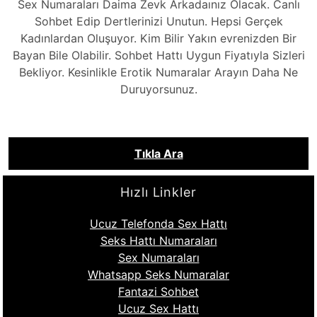
Sex Numaraları Daima Zevk Arkadaınız Olacak. Canlı
Sohbet Edip Dertlerinizi Unutun. Hepsi Gerçek
Kadınlardan Oluşuyor. Kim Bilir Yakın evrenizden Bir
Bayan Bile Olabilir. Sohbet Hattı Uygun Fiyatıyla Sizleri
Bekliyor. Kesinlikle Erotik Numaralar Arayın Daha Ne
Duruyorsunuz.
Tıkla Ara
Hızlı Linkler
Ucuz Telefonda Sex Hattı
Seks Hattı Numaraları
Sex Numaraları
Whatsapp Seks Numaralar
Fantazi Sohbet
Ucuz Sex Hattı