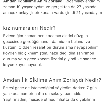
Amdan İlk Sİkilme Anım Zorlaydı
Kocamlaevlendiğim
zaman 19 yaşındaydım ve gerçekten de 27 yaşında
amaçok anlayışlı bir kocam vardı. şimdi 21 yaşındayım
kız numaraları Nedir?
Evlendiğim zaman ben kocamın aletini düzgün
gecesinde gördüğümanda da midem bulandı ve
kustum. Cidden rezalet bir durum ama neyapabilirim
köyden hiç çıkmamıştım, hazır değildim sanırımbu
duruma ve o gece kocam üzerini giyindi ve sadece
koyun koyunauyuduk
Amdan İlk Sİkilme Anım Zorlaydı Nedir?
Ertesi gece de istemediğimi söyledim derken 7 gün
yanikocaman bir hafta da seks yapamadık.
Yaptırmadım, müsade etmedimhatta da diyebilirim