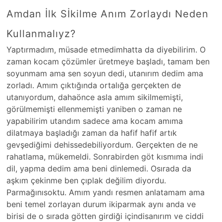
Amdan İlk Sİkilme Anım Zorlaydı Neden
Kullanmalıyz?
Yaptırmadım, müsade etmedimhatta da diyebilirim. O
zaman kocam çözümler üretmeye başladı, tamam ben
soyunmam ama sen soyun dedi, utanırım dedim ama
zorladı. Amım çıktığında ortalığa gerçekten de
utanıyordum, dahaönce asla amım sikilmemişti,
görülmemişti ellenmemişti yaniben o zaman ne
yapabilirim utandım sadece ama kocam amıma
dilatmaya başladığı zaman da hafif hafif artık
gevşediğimi dehissedebiliyordum. Gerçekten de ne
rahatlama, mükemeldi. Sonrabirden göt kısmıma indi
dil, yapma dedim ama beni dinlemedi. Osırada da
aşkım çekinme ben çıplak değilim diyordu.
Parmağınısoktu. Amım yandı resmen anlatamam ama
beni temel zorlayan durum ikiparmak aynı anda ve
birisi de o sırada götten girdiği içindisanırım ve ciddi