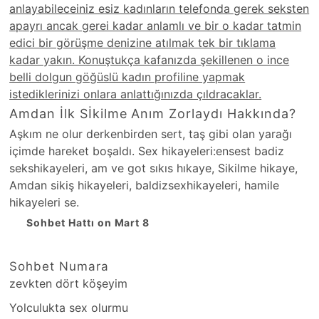
anlayabileceiniz esiz kadınların telefonda gerek seksten
apayrı ancak gerei kadar anlamlı ve bir o kadar tatmin
edici bir görüşme denizine atılmak tek bir tıklama
kadar yakın. Konuştukça kafanızda şekillenen o ince
belli dolgun göğüslü kadın profiline yapmak
istediklerinizi onlara anlattığınızda çıldracaklar.
Amdan İlk Sİkilme Anım Zorlaydı Hakkında?
Aşkım ne olur derkenbirden sert, taş gibi olan yarağı
içimde hareket boşaldı. Sex hikayeleri:ensest badiz
sekshikayeleri, am ve got sıkıs hıkaye, Sikilme hikaye,
Amdan sikiş hikayeleri, baldizsexhikayeleri, hamile
hikayeleri se.
Sohbet Hattı on Mart 8
Sohbet Numara
zevkten dört köşeyim
Yolculukta sex olurmu