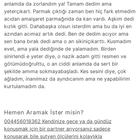
anlamda da zorlandım ya! Tamam dedim ama
yeterçıkart. Parmak çıktığı zaman ben hiç fark etmedim
acıdan amaişaret parmağında da kan vardı. Aşkım dedi
kızlık gitti. Dahabaşka olsun isterdim ama bu da iyi en
azından acımaz artık dedi. Ben de dedim acıyor ama
sen bana bırak dedi ama o an sikiniçıkarttı. Kusmadım
evet, ama yala dediğinde de yalamadım. Birden
sinirlendi e yeter diye, o nazik adam gitti resmen ve
götümüdoğrulttu, o an ciddi anlamda da sert bir
şekilde amıma sokmayabaşladı. Kes sesini diye, çok
ağladım, inanılmaz da ayndıcanım ama ne yapabilirim
kurtulamadım da.
Hemen Aramak İster misin?
004456018362 Kendinize gece ya da gündüz
konuşmak için bir partner arıyorsanız,sadece
konuşarak bile sutyen ölçülerini kolaylıkla