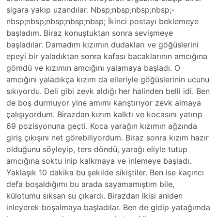
sigara yakıp uzandılar. Nbsp;­nbsp;nbsp;nbsp;­
nbsp;nbsp;nbsp;­nbsp;nbsp; İkinci postayı beklemeye
başladım. Biraz konuştuktan sonra sevişmeye
başladılar. Dama­dım kızımın dudakları ve göğüslerini
epeyi bir yaladıktan sonra kafası bacaklarının amcığına
gömdü ve kızımın amcığını yalamaya başladı. O
amcığını yaladıkça kızım da elleriyle göğüslerinin ucunu
sıkıyordu. Deli gibi zevk aldığı her halinden belli idi. Ben
de boş durmuyor yine amımı karıştırıyor zevk almaya
çalışıyordum. Bi­razdan kızım kalktı ve kocasını yatırıp
69 pozisyonuna geçti. Koca yarağın kızımın ağzında
giriş çıkışını net görebiliyordum. ­Biraz sonra kızım hazır
olduğunu söyleyip, ters döndü, yarağı eliyle tutup
amcığına soktu inip kalkmaya ve inlemeye başladı.
Yaklaşı­k 10 dakika bu şekilde sikiştiler. Ben ise kaçıncı
defa boşaldığımı bu arada sayamamıştım bile,
külotumu sıksan su çıkardı. Birazda­n ikisi aniden
inleyerek boşalmaya başladılar. Ben de gidip yatağımda