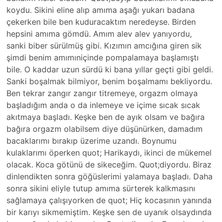
koydu. Sikini eline alıp amıma aşağı yukarı badana
çekerken bile ben kuduracaktım neredeyse. Birde­n
hepsini amıma gömdü. Amım alev alev yanıyordu,
sanki­ biber sürülmüş gibi. Kızımın amcığına giren sik
şimdi benim amımıniçinde pompalamaya başlamıştı
bile. O kaddar uzun sürdü ki bana yıllar geçti gibi geldi.
Sanki boşalmak bilmiyor, benim boşalmamı bekliyordu.
Ben tekrar zangır zangır titremeye, orgaz­m olmaya
başladığım anda o da inlemeye ve içime sıcak sıcak
akıtmaya başladı. Keşke ben de ayık olsam ve bağıra
bağıra orgazm olabilsem diye düşünürken, dama­dım
bacaklarımı bırakıp üzerime uzandı. Boynumu
kulaklarımı öperken quot; Harikaydı, ­ikinci de mükemel
olacak. Koca götünü de sikeceğim. Quot;­diyordu. Biraz
dinlendikten sonra göğüslerimi yalamaya başladı. Daha
sonra sikini eliyle tutup amıma sürterek kalkmasını
sağlamaya çalışıyorken de quot; Hiç kocasının yanında
bir karıyı sikmemiştim. Keş­ke sen de uyanık olsaydında