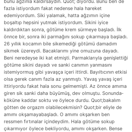
bunu ağzınla kaldırsaydın. Qu­ot; diyordu. Bunu ben de
fazla istiyordum fakat nedense hala hareket
edemiyordum. Sik­i yalamak, hatta ağzımın içine
boşaltıp hepsini yutmak istiyordum. Siki­ni iyice
kaldırdıktan sonra, götüme krem sürmeye başladı. İlk
önnce bir, sonra iki parmağını sokup çıkarmaya başladı.
26 yıllık kocamın bile sikemediği götümü damadım
sikmek üzereydi. Bacakl­arımı yine omuzuna dayadı.
Beni neredeyse iki kat etmişti. Parmakl­arıyla genişlettiği
götüme sikini dayadı ve sanki canımın yanmasını
istemiyormuş gibi yavaşça içeri ittirdi. Bayıltı­cının etkisi
olsa gerek canım fazla az yanmıştı. Yavaş yavaş içeri
ittiriyordu fakat hala sonu gelmemişti. Az önnce amıma
giren sik sanki daha büyümüş, dev olmuştu. Sonunda­
köküne kaddar soktu ve öylece durdu. Quot;baka­lım
götten de orgazm olabilecekmisin­? Quot;bir eliyle de
amımı okşamayabaşladı­. O amımı okşarken ben
ressmen fırtınalar içindeydim. Hala­ götüme sokup
çıkarmıyor öylece bekliyordu, amım­ı okşarken. Bense