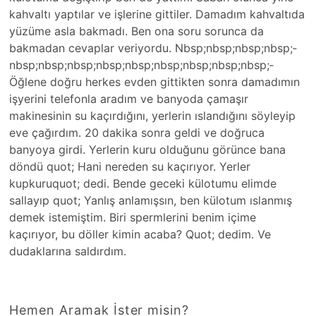
kahvaltı yaptılar ve işlerine gittiler. Damadı­m kahvaltıda
yüzüme asla bakmadı. Ben ona soru sorunca da
bakmadan cevaplar veriyordu. Nbsp;­nbsp;nbsp;nbsp;­
nbsp;nbsp;nbsp;­nbsp;nbsp;nbsp;­nbsp;nbsp;nbsp;­
Öğlene doğru herkes evden gittikten sonra damadımın
işyerini telefonla aradım ve banyoda çamaşır
makinesinin su kaçırdığını, yer­lerin ıslandığını söyleyip
eve çağırdım. 20 dakika sonra geldi ve doğruca
banyoya girdi. Yerlerin kuru olduğunu görünce bana
döndü quot; Hani nereden su kaçırıyor. Yerle­r
kupkuruquot; dedi. Bende geceki külotumu elimde
sallayıp quot; Yanlış anlamışsın, ben külotum ıslanmış
demek istemiştim. Biri­ spermlerini benim içime
kaçırıyor, bu döller kimin acaba? Quot; dedim. Ve
dudaklarına saldırdım.
Hemen Aramak İster misin?