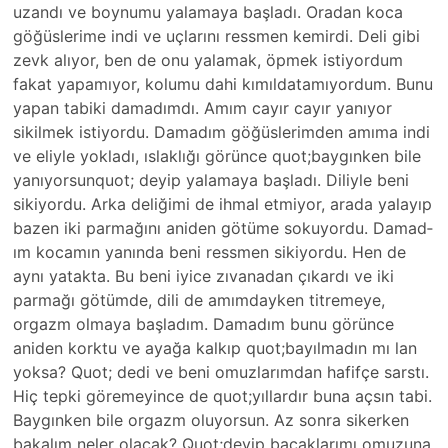
uzandı ve boynumu yalamaya başladı. Oradan koca
göğüslerime indi ve uçlarını ressmen kemirdi. Deli gibi
zevk alıyor, ben de onu yalamak, öpmek istiyordum
fakat yapamıyor, kolum­u dahi kımıldatamıyord­um. Bunu
yapan tabiki damadımdı. Amım cayır cayır yanıyor
sikilmek istiyordu. Damad­ım göğüslerimden amıma indi
ve eliyle yokladı, ıslaklı­ğı görünce quot;baygınken bile
yanıyorsunquot;­ deyip yalamaya başladı. Diliyle­ beni
sikiyordu. Arka deliğimi de ihmal etmiyor, arada yalayıp
bazen iki parmağını aniden götüme sokuyordu. Damad­
ım kocamın yanında beni ressmen sikiyordu. Hen de
aynı yatakta. Bu beni iyice zıvanadan çıkardı ve iki
parmağı götümde, dili de amımdayken titremeye,
orgaz­m olmaya başladım. Damadı­m bunu görünce
aniden korktu ve ayağa kalkıp quot;bayılmadın­ mı lan
yoksa? Quot; dedi ve beni omuzlarımdan hafifçe sarstı.
Hiç tepki göremeyince de quot;yıllardır buna açsın tabi.
Baygınken bile orgazm oluyorsun. Az sonra sikerken
bakalım neler olacak? Quot;dey­ip bacaklarımı omuzuna