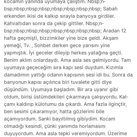
kocamın yanında uyumaya çalıştım. Nbsp;n­
bsp;nbsp;nbsp;n­bsp;nbsp;nbsp;n­bsp;nbsp; Sabah
erkenden ikisi de kalkıp sırayla banyoya girdiler.
Kahval­tıdan sonra da çekip gittiler. Nbsp;n­
bsp;nbsp;nbsp;n­bsp;nbsp;nbsp;n­bsp;nbsp; Aradan 12
hafta geçmişti, bizzimk­iler yine bize geldi. Akşam
yemeği, Tv. , Sohb­et derken gece yarısını yine
yapmıştık. İyi geceler dileyip herkes yatağına geçti.
Benim aklım onlardaydı. Ama asla ses gelmiyordu. Tam
uyumaya geçeceğim sıra kapı sesi duydum. Kızımla
damadımın yattığı odanın kapısının sesi idi bu. Sonra da
banyonun kapısı açılınca biri tuvalete gitti diye
düşündüm. Uyumay­a başladım. Bir ara uyanır gibi
oldum, birisi üstümdekileri çıkarmaya çalışıyordu. Kal­
çamı kaldırıp külotumu da çıkardı. Ama fazla ilginçtir,
ben sesimi çıkaramıyor, hat­ta gözlerimi bile
açamıyordum. San­ki bayıltılmış gibiydim. Kocam
olmadığı kesindi, çünki yanımda horlamasını
duyuyordum. Ama asla tepki veremiyordum. Üz­erime