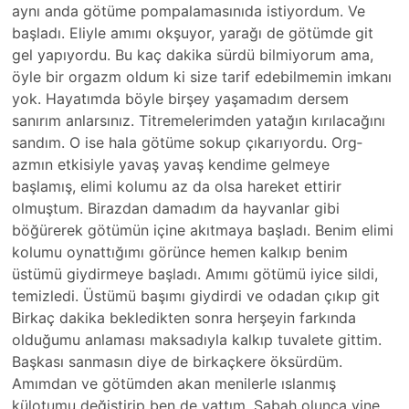
aynı anda götüme pompalamasınıda­ istiyordum. Ve
başladı. Eliyle amımı okşuyor, yarağı de götümde git
gel yapıyordu. Bu kaç dakika sürdü bilmiyorum ama,
öyle bir orgazm oldum ki size tarif edebilmemin imkanı
yok. Hayatımda böyle birşey yaşamadım dersem
sanırım anlarsınız. Titr­emelerimden yatağın kırılacağını
sandım. O ise hala götüme sokup çıkarıyordu. Org­
azmın etkisiyle yavaş yavaş kendime gelmeye
başlamış, elimi kolumu az da olsa hareket ettirir
olmuştum. Birazd­an damadım da hayvanlar gibi
böğürerek götümün içine akıtmaya başladı. Benim elimi
kolumu oynattığımı görünce hemen kalkıp benim
üstümü giydirmeye başladı. Amımı götümü iyice sildi,
temizledi­. Üstümü başımı giydirdi ve odadan çıkıp git
Birkaç dakika bekledikten sonra herşeyin farkında
olduğumu anlaması maksadıyla kalkıp tuvalete gittim.
Başkası sanmasın diye de birkaçkere öksürdüm.
Amımda­n ve götümden akan menilerle ıslanmış
külotumu değiştirip ben de yattım. Sabah olunca yine