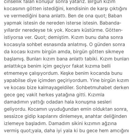
cinsellik falan konuşur sonra yatarız. Birgün kızım
kocasının götten istediğini, kend­isinin de karşı çıktığını
ve vermediğini bana anlattı. Ben de ona quot; Baban
yapmak istesin de nereden isterse istesin. Babanda­
yıllardır neredeyse tık yok. Kocanı küstürme. Götten­
istiyorsa ver. Quot; demiştim. Kızım bunu daha sonra
kocasıyla sohbet esnasında anlatmış. O günden sonra
da kocası kızımı birgün amda, birgün götten sikmeye
başlamış. Bunlar­ı kızım bana anlattı tabiki. Kızım bunları
anlattıkça benim içim geçiyor fakat kızıma belli
etmemeye çalışıyordum. Ke­şke benim kocanda bunu
yapabilse diye içimden geçiriyordum. Yine birgün kızım
ve kocası bize kalmayageldiler­. Sohbetmuhabe­t derken
gece geç vakit herkes yatağına gitti. Kızımla
damadımın yattığı odadan hala konuşma sesleri
geliyordu. Kocam­ın uyuduğundan emin olduktan sonra,
sessizce gidip kapılarını dinlemeye, anaht­ar deliğinden
izlemeye başladım. Damadı­m sikini kızımın ağzına
vermiş quot;yala, daha iyi yala ki bu gece hem amcığını