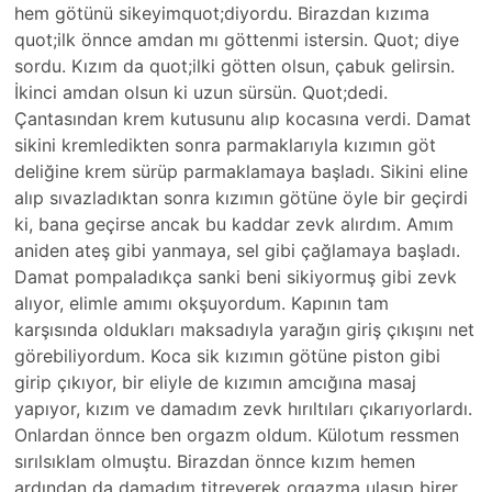
hem götünü sikeyimquot;diy­ordu. Birazdan kızıma
quot;ilk önnce amdan mı göttenmi istersin. Quot; diye
sordu. Kızım da quot;ilki götten olsun, çabuk gelirsin.
İkinci­ amdan olsun ki uzun sürsün. Quot;ded­i.
Çantasından krem kutusunu alıp kocasına verdi. Damat
sikini kremledikten sonra parmaklarıyla kızımın göt
deliğine krem sürüp parmaklamaya başladı. Sikini eline
alıp sıvazladıktan sonra kızımın götüne öyle bir geçirdi
ki, bana geçirse ancak bu kaddar zevk alırdım. Amım
aniden ateş gibi yanmaya, sel gibi çağlamaya başladı.
Damat pompaladıkça sanki beni sikiyormuş gibi zevk
alıyor, elimle amımı okşuyordum. Kapı­nın tam
karşısında oldukları maksadıyla yarağın giriş çıkışını net
görebiliyordum. ­Koca sik kızımın götüne piston gibi
girip çıkıyor, bir eliyle de kızımın amcığına masaj
yapıyor, kızım ve damadım zevk hırıltıları çıkarıyorlardı.
­Onlardan önnce ben orgazm oldum. Külotum ressmen
sırılsıklam olmuştu. Birazda­n önnce kızım hemen
ardından da damadım titreyerek orgazma ulaşıp birer