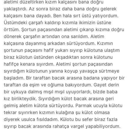
aletimi düzeltirken kızım kalçasını bana doğru
yaklaştırdı. Az sonra biraz daha bana doğru gelerek
kalçasını bana dayadı. Ben hala sırt üstü yatıyordum.
Üstümdeki çarşafı kaldırıp kızımla ikimizin üstüne
örttüm. Şortun paçasından aletimi çıkarıp kızıma doğru
dönerek çarşafın artından ona sarıldım. Aletim
kalçasına dayanmış arkadan sürtüyordum. Kızımın
şortunun paçasını hafif yukarı sıyırıp külotuna ulaştım
biraz külotun üstünden okşadıktan sonra külotunu
hafifçe kenara sıyırdım. Aletimi şortun paçasından
sıyırdığım külotunun yanına koyup yavaşça sürtmeye
başladım. Bir taraftan bacak arasına badana yapıyor bir
taraftan da eşim ve oğluma bakıyordum. Gayet derin
bir uykuya dalmış mışıl mışıl uyuyorlardı, bizde baba
kız birlikteydik. Sıyırdığım külot bacak arasına geri
gelmiş aletim külota sürtüyordu. Parmak ucuyla külotu
tekrar sıyırırken kızımın kulağına şu külot olmasa
diyerek usulca fısıldadım. Külotu bu sefer biraz fazla
sıyırıp bacak arasında rahatça vargel yapabiliyordum.