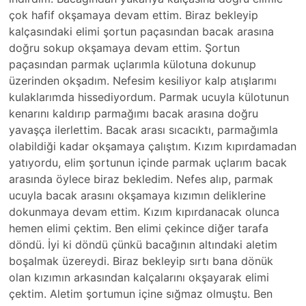
çok hafif okşamaya devam ettim. Biraz bekleyip
kalçasındaki elimi şortun paçasından bacak arasına
doğru sokup okşamaya devam ettim. Şortun
paçasından parmak uçlarımla külotuna dokunup
üzerinden okşadım. Nefesim kesiliyor kalp atışlarımı
kulaklarımda hissediyordum. Parmak ucuyla külotunun
kenarını kaldırıp parmağımı bacak arasına doğru
yavaşça ilerlettim. Bacak arası sıcacıktı, parmağımla
olabildiği kadar okşamaya çalıştım. Kızım kıpırdamadan
yatıyordu, elim şortunun içinde parmak uçlarım bacak
arasında öylece biraz bekledim. Nefes alıp, parmak
ucuyla bacak arasını okşamaya kızımın deliklerine
dokunmaya devam ettim. Kızım kıpırdanacak olunca
hemen elimi çektim. Ben elimi çekince diğer tarafa
döndü. İyi ki döndü çünkü bacağının altındaki aletim
boşalmak üzereydi. Biraz bekleyip sırtı bana dönük
olan kızımın arkasından kalçalarını okşayarak elimi
çektim. Aletim şortumun içine sığmaz olmuştu. Ben