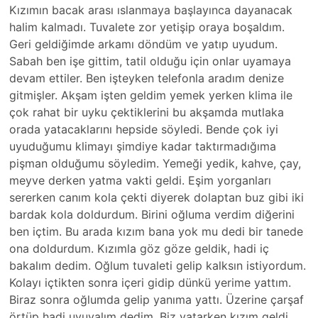
Kızımın bacak arası ıslanmaya başlayınca dayanacak
halim kalmadı. Tuvalete zor yetişip oraya boşaldım.
Geri geldiğimde arkamı döndüm ve yatıp uyudum.
Sabah ben işe gittim, tatil olduğu için onlar uyamaya
devam ettiler. Ben işteyken telefonla aradım denize
gitmişler. Akşam işten geldim yemek yerken klima ile
çok rahat bir uyku çektiklerini bu akşamda mutlaka
orada yatacaklarını hepside söyledi. Bende çok iyi
uyuduğumu klimayı şimdiye kadar taktırmadığıma
pişman olduğumu söyledim. Yemeği yedik, kahve, çay,
meyve derken yatma vakti geldi. Eşim yorganları
sererken canım kola çekti diyerek dolaptan buz gibi iki
bardak kola doldurdum. Birini oğluma verdim diğerini
ben içtim. Bu arada kızım bana yok mu dedi bir tanede
ona doldurdum. Kızımla göz göze geldik, hadi iç
bakalım dedim. Oğlum tuvaleti gelip kalksın istiyordum.
Kolayı içtikten sonra içeri gidip dünkü yerime yattım.
Biraz sonra oğlumda gelip yanıma yattı. Üzerine çarşaf
örtüp hadi uyuyalım dedim. Biz yatarken kızım geldi,