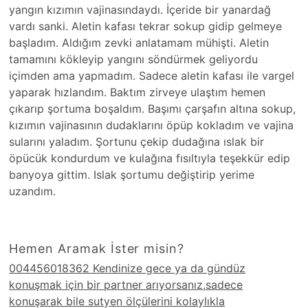
yangın kızımın vajinasındaydı. İçeride bir yanardağ
vardı sanki. Aletin kafası tekrar sokup gidip gelmeye
başladım. Aldığım zevki anlatamam mühişti. Aletin
tamamını kökleyip yangını söndürmek geliyordu
içimden ama yapmadım. Sadece aletin kafası ile vargel
yaparak hızlandım. Baktım zirveye ulaştım hemen
çıkarıp şortuma boşaldım. Başımı çarşafın altına sokup,
kızımın vajinasının dudaklarını öpüp kokladım ve vajina
sularını yaladım. Şortunu çekip dudağına ıslak bir
öpücük kondurdum ve kulağına fısıltıyla teşekkür edip
banyoya gittim. Islak şortumu değiştirip yerime
uzandım.
Hemen Aramak İster misin?
004456018362 Kendinize gece ya da gündüz
konuşmak için bir partner arıyorsanız,sadece
konuşarak bile sutyen ölçülerini kolaylıkla