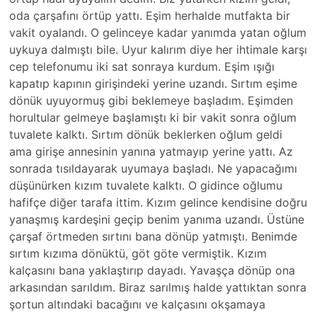
oda çarşafını örtüp yattı. Eşim herhalde mutfakta bir
vakit oyalandı. O gelinceye kadar yanımda yatan oğlum
uykuya dalmıştı bile. Uyur kalırım diye her ihtimale karşı
cep telefonumu iki sat sonraya kurdum. Eşim ışığı
kapatıp kapının girişindeki yerine uzandı. Sırtım eşime
dönük uyuyormuş gibi beklemeye başladım. Eşimden
horultular gelmeye başlamıştı ki bir vakit sonra oğlum
tuvalete kalktı. Sırtım dönük beklerken oğlum geldi
ama girişe annesinin yanına yatmayıp yerine yattı. Az
sonrada tısıldayarak uyumaya başladı. Ne yapacağımı
düşünürken kızım tuvalete kalktı. O gidince oğlumu
hafifçe diğer tarafa ittim. Kızım gelince kendisine doğru
yanaşmış kardeşini geçip benim yanıma uzandı. Üstüne
çarşaf örtmeden sırtını bana dönüp yatmıştı. Benimde
sırtım kızıma dönüktü, göt göte vermiştik. Kızım
kalçasını bana yaklaştırıp dayadı. Yavaşça dönüp ona
arkasından sarıldım. Biraz sarılmış halde yattıktan sonra
şortun altındaki bacağını ve kalçasını okşamaya