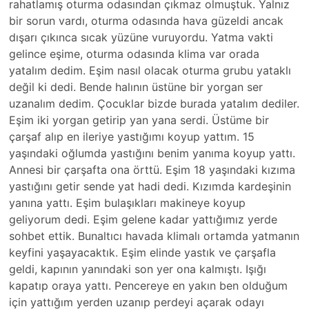
rahatlamış oturma odasından çıkmaz olmuştuk. Yalnız
bir sorun vardı, oturma odasında hava güzeldi ancak
dışarı çıkınca sıcak yüzüne vuruyordu. Yatma vakti
gelince eşime, oturma odasında klima var orada
yatalım dedim. Eşim nasıl olacak oturma grubu yataklı
değil ki dedi. Bende halının üstüne bir yorgan ser
uzanalım dedim. Çocuklar bizde burada yatalım dediler.
Eşim iki yorgan getirip yan yana serdi. Üstüme bir
çarşaf alıp en ileriye yastığımı koyup yattım. 15
yaşındaki oğlumda yastığını benim yanıma koyup yattı.
Annesi bir çarşafta ona örttü. Eşim 18 yaşındaki kızıma
yastığını getir sende yat hadi dedi. Kızımda kardeşinin
yanına yattı. Eşim bulaşıkları makineye koyup
geliyorum dedi. Eşim gelene kadar yattığımız yerde
sohbet ettik. Bunaltıcı havada klimalı ortamda yatmanın
keyfini yaşayacaktık. Eşim elinde yastık ve çarşafla
geldi, kapının yanındaki son yer ona kalmıştı. Işığı
kapatıp oraya yattı. Pencereye en yakın ben olduğum
için yattığım yerden uzanıp perdeyi açarak odayı