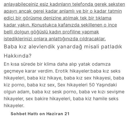
anlayabileceiniz esiz kadınların telefonda gerek seksten
apayrı ancak gerei kadar anlamlı ve bir o kadar tatmin
edici bir görüşme denizine atılmak tek bir tıklama
kadar yakın. Konuştukça kafanızda şekillenen o ince
belli dolgun göğüslü kadın profiline yapmak
istediklerinizi onlara anlattığınızda çıldracaklar.
Baba kız alevlendik yanardağ misali patladık
Hakkında?
En kısa sürede bir klima daha alıp yatak odamıza
geçmeye karar verdim. Erotik hikayeler:baba kız seks
hikayeleri, baba kiz hikaye, baba kız sex hikayesi, baba
kiz porno, baba kız sex, Sex hikayeleri 50 Yaşındaki
olgun adam, baba kız sesk porno, baba ve kızı sevişme
hikayeler, sex bakire hikayeleri, baba kiz hamile seks
hikayeler.
Sohbet Hattı on Haziran 21