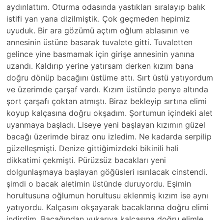
aydınlattım. Oturma odasında yastıkları sıralayıp balık
istifi yan yana dizilmiştik. Çok geçmeden hepimiz
uyuduk. Bir ara gözümü açtım oğlum ablasının ve
annesinin üstüne basarak tuvalete gitti. Tuvaletten
gelince yine basmamak için girişe annesinin yanına
uzandı. Kaldırıp yerine yatırsam derken kızım bana
doğru dönüp bacağını üstüme attı. Sırt üstü yatıyordum
ve üzerimde çarşaf vardı. Kızım üstünde penye altında
şort çarşafı çoktan atmıştı. Biraz bekleyip sırtına elimi
koyup kalçasına doğru okşadım. Şortumun içindeki alet
uyanmaya başladı. Liseye yeni başlayan kızımın güzel
bacağı üzerimde biraz onu izledim. Ne kadarda serpilip
güzelleşmişti. Denize gittiğimizdeki bikinili hali
dikkatimi çekmişti. Pürüzsüz bacakları yeni
dolgunlaşmaya başlayan göğüsleri ısırılacak cinstendi.
şimdi o bacak aletimin üstünde duruyordu. Eşimin
horultusuna oğlumun horultusu eklenmiş kızım ise aynı
yatıyordu. Kalçasını okşayarak bacaklarına doğru elimi
indirdim. Bacağından yukarıya kalçasına doğru elimle