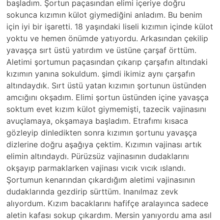
başladım. Şortun paçasından elimi içeriye doğru
sokunca kızımın külot giymediğini anladım. Bu benim
için iyi bir işaretti. 18 yaşındaki liseli kızımın içinde külot
yoktu ve hemen önümde yatıyordu. Arkasından çekilip
yavaşça sırt üstü yatırdım ve üstüne çarşaf örttüm.
Aletimi şortumun paçasından çıkarıp çarşafın altındaki
kızımın yanına sokuldum. şimdi ikimiz aynı çarşafın
altındaydık. Sırt üstü yatan kızımın şortunun üstünden
amcığını okşadım. Elimi şortun üstünden içine yavaşça
soktum evet kızım külot giymemişti, tazecik vajinasını
avuçlamaya, okşamaya başladım. Etrafımı kısaca
gözleyip dinledikten sonra kızımın şortunu yavaşça
dizlerine doğru aşağıya çektim. Kızımın vajinası artık
elimin altındaydı. Pürüzsüz vajinasının dudaklarını
okşayıp parmaklarken vajinası vıcık vıcık ıslandı.
Şortumun kenarından çıkardığım aletimi vajinasının
dudaklarında gezdirip sürttüm. Inanılmaz zevk
alıyordum. Kızım bacaklarını hafifçe aralayınca sadece
aletin kafası sokup çıkardım. Mersin yanıyordu ama asıl