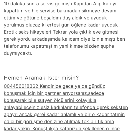
10 dakika sonra servis gelmişti Kapıdan Alıp kapıyı
kapattım ve hiç servise bakmadan sikmeye devam
ettim ve götüne boşaldım duş aldık ve uyuduk
yorulmuş olucaz ki ertesi gün öğlene kadar uyuduk .
Erotik seks hikayeleri Tekrar yola çıktık eve gitmesi
gerekiyordu arkadaşımda kalıcam diye izin almıştı ben
telefonumu kapatmıştım yani kimse bizden şüphe
duymıycaktı.
Hemen Aramak İster misin?
004456018362 Kendinize gece ya da gündüz
konuşmak için bir partner arıyorsanız,sadece
konuşarak bile sutyen ölçülerini kolaylıkla
anlayabileceiniz esiz kadınların telefonda gerek seksten
apayrı ancak gerei kadar anlamlı ve bir o kadar tatmin
edici bir görüşme denizine atılmak tek bir tıklama
kadar yakın. Konuştukça kafanızda şekillenen o ince