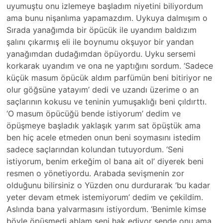
uyumuştu onu izlemeye başladım niyetini biliyordum
ama bunu nişanlıma yapamazdım. Uykuya dalmışım o
Sırada yanağımda bir öpücük ile uyandım baldızım
şalını çıkarmış eli ile boynumu okşuyor bir yandan
yanağımdan dudağımdan öpüyordu. Uyku sersemi
korkarak uyandım ve ona ne yaptığını sordum. ‘Sadece
küçük masum öpücük aldım parfümün beni bitiriyor ne
olur göğsüne yatayım’ dedi ve uzandı üzerime o an
saçlarının kokusu ve teninin yumuşaklığı beni çıldırttı.
‘O masum öpücüğü bende istiyorum’ dedim ve
öpüşmeye başladık yaklaşık yarım sat öpüştük ama
ben hiç acele etmeden onun beni soymasını istedim
sadece saçlarından kolundan tutuyordum. ‘Seni
istiyorum, benim erkeğim ol bana ait ol’ diyerek beni
resmen o yönetiyordu. Arabada sevişmenin zor
olduğunu bilirsiniz o Yüzden onu durdurarak ‘bu kadar
yeter devam etmek istemiyorum’ dedim ve çekildim.
Aslında bana yalvarmasını istiyordum. ‘Benimle kimse
böyle öpüşmedi ablam seni hak ediyor sende onu ama