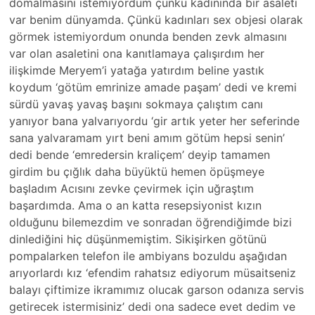
domalmasını istemiyordum çünkü kadınında bir asaleti
var benim dünyamda. Çünkü kadınları sex objesi olarak
görmek istemiyordum onunda benden zevk almasını
var olan asaletini ona kanıtlamaya çalışırdım her
ilişkimde Meryem’i yatağa yatırdım beline yastık
koydum ‘götüm emrinize amade paşam’ dedi ve kremi
sürdü yavaş yavaş başını sokmaya çalıştım canı
yanıyor bana yalvarıyordu ‘gir artık yeter her seferinde
sana yalvaramam yırt beni amım götüm hepsi senin’
dedi bende ‘emredersin kraliçem’ deyip tamamen
girdim bu çığlık daha büyüktü hemen öpüşmeye
başladım Acısını zevke çevirmek için uğraştım
başardımda. Ama o an katta resepsiyonist kızın
olduğunu bilemezdim ve sonradan öğrendiğimde bizi
dinlediğini hiç düşünmemiştim. Sikişirken götünü
pompalarken telefon ile ambiyans bozuldu aşağıdan
arıyorlardı kız ‘efendim rahatsız ediyorum müsaitseniz
balayı çiftimize ikramımız olucak garson odanıza servis
getirecek istermisiniz’ dedi ona sadece evet dedim ve