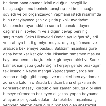
baldızım bana onunda izinli olduğunu sevgili ile
buluşacağını onu benimle tanıştırıp fikirimi alacağını
söyledi ve bir organizasyon yapmamı istedi nişanlımda
bunu onaylayınca şehir dışında piknik ayarladım.
Malzemeleri ayarladıktan sonra bacanak adayını
çağırmasını söyledim ve aldığım cevap beni hiç
şarşırtmadı. Seks Hikayeleri Ondan ayrıldığını söyledi
ve arabaya bindi gitmiyormuyuz deyip gülümsedi ve
arabada beklemeye başladı. Baldızım nişanlıma göre
daha hatta kat kat çılgındır. Nişanlım tamamen masum
hayatına benden başka erkek girmeyen birisi ve Sadık
kalmak için çaba gösterdiğim herşeyi geride bıraktığım
tek insandır. Neyse mangal Yapacağımız yerde her
zaman olduğu gibi mangal ve mezeleri ben ayarlamak
zorunda kaldım o Sırada baldızın bana el şakaları ile
uğraşarak masayı kurduk o her zaman olduğu gibi elini
birşeye sürmeden bekleyen el şakası yapan boynuma
atlayan zıpır çocuk edalarında takılırken nişanlıma iş
yerinden telefon geldi o gün nöbetçi olan anestezist