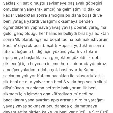
yaklaşık 1 sat olmuştu sevişmeye başlayalı göbeğini
omuzlarını yalayarak amcığına gelmiştim 10 dakika
kadar yaladıktan sonra amcığını bir daha boşaldı ve
beni yatağa yatırdı yarağımı okşamaya benden
öğrendiklerini yapmaya yavaş yavaş öperek yarağıma
geldi genç olduğu her halinden belliydi biraz yaladıktan
sonra ‘ilk olarak ağzıma boşal tadına bakmak istiyorum
kocam’ diyerek beni boşalttı Hepsini yuttuktan sonra
titiz olduğumu bildiği için yüzünü yıkadı ve tekrar
öpüşmeye başladık o an gerçekten güzeldi ilk defa
sikileceği için heyecan inleme horor bir aradaydı biraz
amcığını yaladım o daha çok bastırıyordu Kafamı
saçlarımı yoluyor Kafamı bacakları ile sıkıyordu ‘artık
sik beni ne olur yalvartma beni 3 yıldır hep senin sikini
düşünüyorum ablama nefretle bakıyorum ilk beni
sikmem için içimden ona küfrediyorum’ dedi be
bacaklarını yana ayırdım apış arasına girdim yarağımı
yavaş yavaş sokmaya onu dahada çıldırmatmaya
devam ettim birden kalktı ve beni var gücü ile Sırt üstü