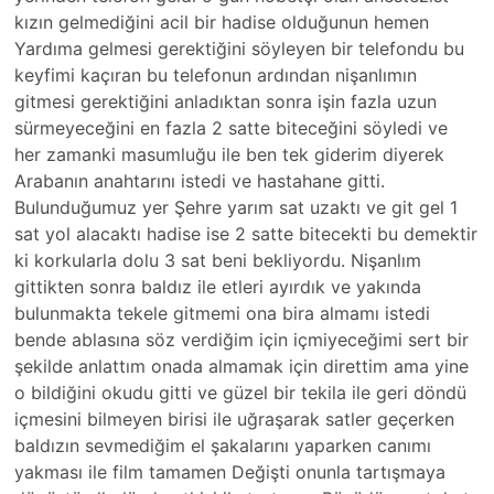
kızın gelmediğini acil bir hadise olduğunun hemen
Yardıma gelmesi gerektiğini söyleyen bir telefondu bu
keyfimi kaçıran bu telefonun ardından nişanlımın
gitmesi gerektiğini anladıktan sonra işin fazla uzun
sürmeyeceğini en fazla 2 satte biteceğini söyledi ve
her zamanki masumluğu ile ben tek giderim diyerek
Arabanın anahtarını istedi ve hastahane gitti.
Bulunduğumuz yer Şehre yarım sat uzaktı ve git gel 1
sat yol alacaktı hadise ise 2 satte bitecekti bu demektir
ki korkularla dolu 3 sat beni bekliyordu. Nişanlım
gittikten sonra baldız ile etleri ayırdık ve yakında
bulunmakta tekele gitmemi ona bira almamı istedi
bende ablasına söz verdiğim için içmiyeceğimi sert bir
şekilde anlattım onada almamak için direttim ama yine
o bildiğini okudu gitti ve güzel bir tekila ile geri döndü
içmesini bilmeyen birisi ile uğraşarak satler geçerken
baldızın sevmediğim el şakalarını yaparken canımı
yakması ile film tamamen Değişti onunla tartışmaya