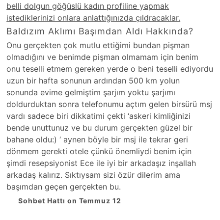
belli dolgun göğüslü kadın profiline yapmak
istediklerinizi onlara anlattığınızda çıldracaklar.
Baldızım Aklımı Başımdan Aldı Hakkında?
Onu gerçekten çok mutlu ettiğimi bundan pişman
olmadığını ve benimde pişman olmamam için benim
onu teselli etmem gereken yerde o beni teselli ediyordu
uzun bir hafta sonunun ardından 500 km yolun
sonunda evime gelmiştim şarjım yoktu şarjımı
doldurduktan sonra telefonumu açtım gelen birsürü msj
vardı sadece biri dikkatimi çekti ‘askeri kimliğinizi
bende unuttunuz ve bu durum gerçekten güzel bir
bahane oldu:) ‘ aynen böyle bir msj ile tekrar geri
dönmem gerekti otele çünkü önemliydi benim için
şimdi resepsiyonist Ece ile iyi bir arkadaşız inşallah
arkadaş kalırız. Sıktıysam sizi özür dilerim ama
başımdan geçen gerçekten bu.
Sohbet Hattı on Temmuz 12