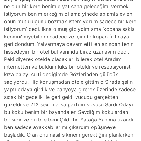
ne olur bir kere benimle yat sana geleceğimi vermek
istiyorum benim erkeğim ol ama yinede ablamla evlen
onun mutluluğunu bozmak istemiyorum sadece bir kere
istiyorum’ dedi. Ikna olmuş gibiydim ama ‘kocana sakla
kendini’ diyebildim sadece ve içimde kopan fırtınaya
geri döndüm. Yalvarmaya devam etti ‘en azından tenini
hissedeyim bir otel bul yanında biraz uzanayım dedi.
Peki diyerek otelde olacakları bilerek otel Aradım
internetten ve buldum lüks bir oteldi ve resepsiyonist
kıza balayı suiti dediğimde Gözlerinden gülücük
saçıyordu. Hiç konuşmadan otele gittim o Sırada şalını
yaptı odaya girdik ve banyoya girerek üzerinde sadece
sıcak bir gecelik ile geri geldi vücudu gerçekten
güzeldi ve 212 sexi marka parfüm kokusu Sardı Odayı
bu koku benim bir bayanda en Sevdiğim kokulardan
birisidir ve bu bile beni Çıldırtır. Yatağa Yanıma uzandı
ben sadece ayakkabılarımı çıkardım öpüşmeye
başladık. O an onu nasıl sikmem gerektiğini planlarken