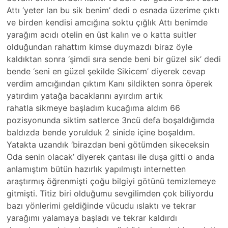
Attı ‘yeter lan bu sik benim’ dedi o esnada üzerime çıktı
ve birden kendisi amcığına soktu çığlık Attı benimde
yarağım acıdı otelin en üst kalın ve o katta suitler
olduğundan rahattım kimse duymazdı biraz öyle
kaldıktan sonra ‘şimdi sıra sende beni bir güzel sik’ dedi
bende ‘seni en güzel şekilde Sikicem’ diyerek cevap
verdim amcığından çıktım Kanı sildikten sonra öperek
yatırdım yatağa bacaklarını ayırdım artık
rahatla sikmeye başladım kucağıma aldım 66
pozisyonunda siktim satlerce 3ncü defa boşaldığımda
baldızda bende yorulduk 2 sinide içine boşaldım.
Yatakta uzandık ‘birazdan beni götümden sikeceksin
Oda senin olacak’ diyerek çantası ile duşa gitti o anda
anlamıştım bütün hazırlık yapılmıştı internetten
araştırmış öğrenmişti çoğu bilgiyi götünü temizlemeye
gitmişti. Titiz biri olduğumu sevgilimden çok biliyordu
bazı yönlerimi geldiğinde vücudu ıslaktı ve tekrar
yarağımı yalamaya başladı ve tekrar kaldırdı