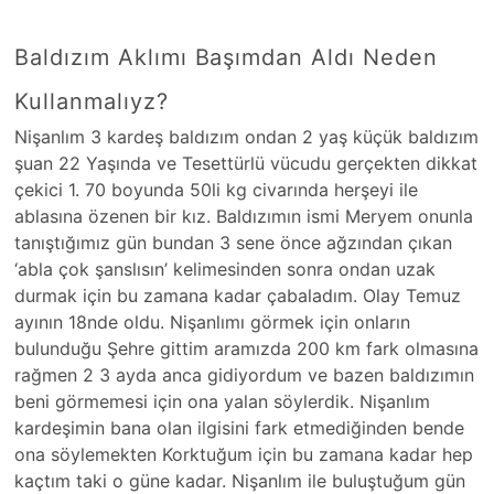
Baldızım Aklımı Başımdan Aldı Neden
Kullanmalıyz?
Nişanlım 3 kardeş baldızım ondan 2 yaş küçük baldızım
şuan 22 Yaşında ve Tesettürlü vücudu gerçekten dikkat
çekici 1. 70 boyunda 50li kg civarında herşeyi ile
ablasına özenen bir kız. Baldızımın ismi Meryem onunla
tanıştığımız gün bundan 3 sene önce ağzından çıkan
‘abla çok şanslısın’ kelimesinden sonra ondan uzak
durmak için bu zamana kadar çabaladım. Olay Temuz
ayının 18nde oldu. Nişanlımı görmek için onların
bulunduğu Şehre gittim aramızda 200 km fark olmasına
rağmen 2 3 ayda anca gidiyordum ve bazen baldızımın
beni görmemesi için ona yalan söylerdik. Nişanlım
kardeşimin bana olan ilgisini fark etmediğinden bende
ona söylemekten Korktuğum için bu zamana kadar hep
kaçtım taki o güne kadar. Nişanlım ile buluştuğum gün