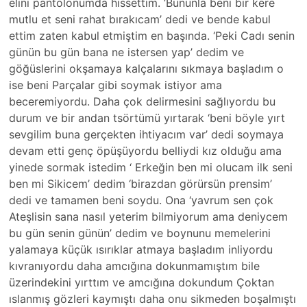
elini pantolonumda hissettim. ‘Bununla beni bir kere
mutlu et seni rahat bırakıcam’ dedi ve bende kabul
ettim zaten kabul etmiştim en başında. ‘Peki Cadı senin
günün bu gün bana ne istersen yap’ dedim ve
göğüslerini okşamaya kalçalarını sıkmaya başladım o
ise beni Parçalar gibi soymak istiyor ama
beceremiyordu. Daha çok delirmesini sağlıyordu bu
durum ve bir andan tsörtümü yırtarak ‘beni böyle yırt
sevgilim buna gerçekten ihtiyacım var’ dedi soymaya
devam etti genç öpüşüyordu belliydi kız olduğu ama
yinede sormak istedim ‘ Erkeğin ben mi olucam ilk seni
ben mi Sikicem’ dedim ‘birazdan görürsün prensim’
dedi ve tamamen beni soydu. Ona ‘yavrum sen çok
Ateşlisin sana nasıl yeterim bilmiyorum ama deniycem
bu gün senin günün’ dedim ve boynunu memelerini
yalamaya küçük ısırıklar atmaya başladım inliyordu
kıvranıyordu daha amcığına dokunmamıştım bile
üzerindekini yırttım ve amcığına dokundum Çoktan
ıslanmış gözleri kaymıştı daha onu sikmeden boşalmıştı