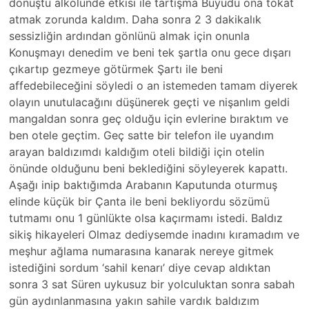
dönüştü alkolünde etkisi ile tartışma Büyüdü ona tokat
atmak zorunda kaldım. Daha sonra 2 3 dakikalık
sessizliğin ardından gönlünü almak için onunla
Konuşmayı denedim ve beni tek şartla onu gece dışarı
çıkartıp gezmeye götürmek Şartı ile beni
affedebileceğini söyledi o an istemeden tamam diyerek
olayın unutulacağını düşünerek geçti ve nişanlım geldi
mangaldan sonra geç olduğu için evlerine bıraktım ve
ben otele geçtim. Geç satte bir telefon ile uyandım
arayan baldızımdı kaldığım oteli bildiği için otelin
önünde olduğunu beni beklediğini söyleyerek kapattı.
Aşağı inip baktığımda Arabanın Kaputunda oturmuş
elinde küçük bir Çanta ile beni bekliyordu sözümü
tutmamı onu 1 günlükte olsa kaçırmamı istedi. Baldız
sikiş hikayeleri Olmaz dediysemde inadını kıramadım ve
meşhur ağlama numarasına kanarak nereye gitmek
istediğini sordum ‘sahil kenarı’ diye cevap aldıktan
sonra 3 sat Süren uykusuz bir yolculuktan sonra sabah
gün aydınlanmasına yakın sahile vardık baldızım