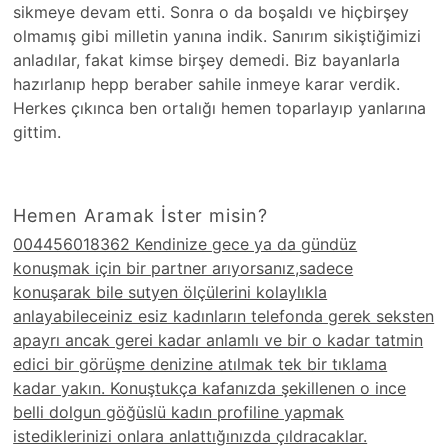
sikmeye devam etti. Sonra o da boşaldı ve hiçbirşey
olmamış gibi milletin yanına indik. Sanırım sikiştiğimizi
anladılar, fakat kimse birşey demedi. Biz bayanlarla
hazırlanıp hepp beraber sahile inmeye karar verdik.
Herkes çıkınca ben ortalığı hemen toparlayıp yanlarına
gittim.
Hemen Aramak İster misin?
004456018362 Kendinize gece ya da gündüz
konuşmak için bir partner arıyorsanız,sadece
konuşarak bile sutyen ölçülerini kolaylıkla
anlayabileceiniz esiz kadınların telefonda gerek seksten
apayrı ancak gerei kadar anlamlı ve bir o kadar tatmin
edici bir görüşme denizine atılmak tek bir tıklama
kadar yakın. Konuştukça kafanızda şekillenen o ince
belli dolgun göğüslü kadın profiline yapmak
istediklerinizi onlara anlattığınızda çıldracaklar.