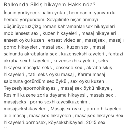
Balkonda Sikiş hikayem Hakkında?
İnanın yürüyecek halim yoktu, hem canım yanıyordu,
hemde yorgundum. Sevgilimle nişanlanmayı
düşünüyoruzÇizgiroman kahramanlarısex hikayeleri
mobilensest sex , kuzen hikayeleri , masaj hikayeleri ,
ensest öykü kuzen , ensest videolar , masajsex , masajlı
porno hikayeler , masaj sex , kuzen sex , masaj
salnunda akrabalarla sex , kuzensekshikayeleri , fantazi
akraba sex hikâyeleri , kuzensexhikayeleri , seks
hikayesi masajda seks , ensesco sex , akraba sikiş
hikayeleri , tatil seks öykü masaj , Karımı masaj
salonuna götürdüm sex öykü , sex öykü kuzen ,
Teyzesiylepornohikayesi , masaj sex öykü hikaye ,
Resimli kuzene zorla dayama hikayesi , masajs sex ,
masajseks , porno sexhikayesikuzenim ,
masajsekshikayeleri , Masajsex öykü , porno hikayeleri
aile masaj , masajsex hikayeleri , masajsex hikayesi Sex
hikayeleri:pornosex, köysekshikayesi, 2015 sex