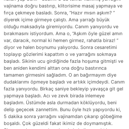
vajinama doğru bastırıp, klitorisime masaj yapmaya ve
fırça çekmeye basladı. Sonra, “Hazır mısın aşkım? ”
diyerek içime girmeye çalıştı. Ama yarrağı büyük
olduğu maksadıyla giremiyordu. Canım yanıyordu ve
bırakmasını istiyordum. Ama o, “Aşkım öyle güzel amın
var, daracık, normal ki hemen girmez, rahatla biraz! ”
diyor ve halen boynumu yalıyordu. Sonra cesaretimi
toplayıp gözlerimi kapattım o ve yarrağını sokmaya
başladı. Sikinin ucu girdiğinde fazla hoşuma gitmişti ve
ben aniden kendimi alttan ona doğru bastırınca
tamamen girmesini sağladım. O an bağırmayım diye
dudaklarımı öpmeye başladı ve artıkk içimdeydi. Canım
fazla yanıyordu. Birkaç saniye bekleyip yavaşça git gel
yapmaya başladı. Acı ve zevk birada inlemeye
başladım. Üstümde asla durmadan köklüyordu, beni
delip geçecek zannettim. Bunu öyle hızlı yapıyordu ki,
5 dakika sonra yarrağını vajinamdan çıkarıp göbeğime
boşaldı. Çok güzeldi fakat ikimiz de doymamıştık.