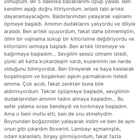
olmuştum. Bir 5 dakkika bacaklarımı öpüp yaladı. Ben
kendimi aşağı doğru ittiriyordum, anladı tabi artıkk
dayanamayacağımı. Baldırlarımdan yalayarak vajinamı
öpmeye başladı. Amımın dudaklarını yalıyordu ve diliyle
araladı. Ben artıkk uçuyordum, fakat daha bitmemiştim,
dilini bir vajinama sokup bir klitorisime değdiriyordu ve
klitorisimi ısırmaya başladı. Ben artıkk titremeye ve
bağırmaya başladım… Sevgilim sessiz olmamı istedi,
çünki alt katta kızkardeşim vardı, kuzenimin ise nerde
olduğunu bilmiyorduk. Ben titreyerek ve baya kasılarak
boşalmıştım ve boşalırken aşkım parmaklarını iteledi
amıma. Çok acıdı, fakat zevkten buna bile
aldırmıyordum. Tekrar öpüşmeye başladık, sevgilimin
dudaklarından amımın tadını almaya başladım… Bu
sefer yalama sırası bendeydi ve korkmaya başladım.
Ama o beni mutlu etti, ben de onu etmeliydim.
Boynundan boğazından yalayarak indim ve ben de aynı
onun gibi çıkardım Boxerini. Lambayı açmamıştık,
odam karanlıktı, birşey görmüyordum, fakat fazla