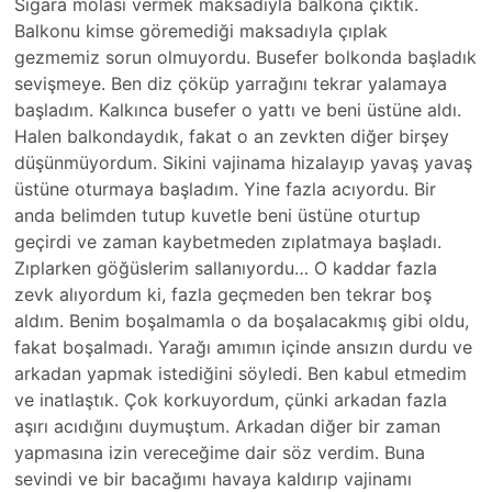
Sigara molası vermek maksadıyla balkona çıktık.
Balkonu kimse göremediği maksadıyla çıplak
gezmemiz sorun olmuyordu. Busefer bolkonda başladık
sevişmeye. Ben diz çöküp yarrağını tekrar yalamaya
başladım. Kalkınca busefer o yattı ve beni üstüne aldı.
Halen balkondaydık, fakat o an zevkten diğer birşey
düşünmüyordum. Sikini vajinama hizalayıp yavaş yavaş
üstüne oturmaya başladım. Yine fazla acıyordu. Bir
anda belimden tutup kuvetle beni üstüne oturtup
geçirdi ve zaman kaybetmeden zıplatmaya başladı.
Zıplarken göğüslerim sallanıyordu… O kaddar fazla
zevk alıyordum ki, fazla geçmeden ben tekrar boş
aldım. Benim boşalmamla o da boşalacakmış gibi oldu,
fakat boşalmadı. Yarağı amımın içinde ansızın durdu ve
arkadan yapmak istediğini söyledi. Ben kabul etmedim
ve inatlaştık. Çok korkuyordum, çünki arkadan fazla
aşırı acıdığını duymuştum. Arkadan diğer bir zaman
yapmasına izin vereceğime dair söz verdim. Buna
sevindi ve bir bacağımı havaya kaldırıp vajinamı