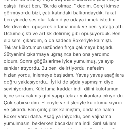
çalıştı, fakat ben, “Burda olmaz! ” dedim. Gerçi kimse
görmüyordu bizi, çatı katındaki balkondaydık, fakat
ben yinede ses olur falan diye odaya inmek istedim.
Merdivenleri öpüşerek odama indik ve beni yatağa attı.
Üstüme çıktı ve artıkk delirmiş gibi öpüşüyorduk. Ben
elbisemi çıkardım, o da sadece Boxeriyle kalmıştı.
Tekrar külotumun üstünden fırça çekmeye başladı.
Sütyenimi çıkarmaya uğraşınca ben ona yardımcı
oldum. Sonra göğüslerime iyice yumulmuş, yalayıp
ısırıklar atıyordu. Bu beni delirtiyordu, nefesim
hızlanıyordu, inlemeye başladım. Yavaş yavaş aşağılara
doğru yaklaşıyordu… İyi ki de ağda yapmışım diye
seviniyordum. Külotuma kaddar indi, dilini külotumun
içine sokacakmış gibi yapıp tekrar yukarılara çıkıyordu.
Çok sabırsızdım. Elleriyle ve dişleriyle külotumu sıyırdı
ve çıkardı. Ben çırılçıplak kalmıştım, onda ise halen
Boxer vardı daha. Aşağıya iniyordu, ben vajinama
yumulmasını beklerken bacaklarıma indi. Sırıl sıklam