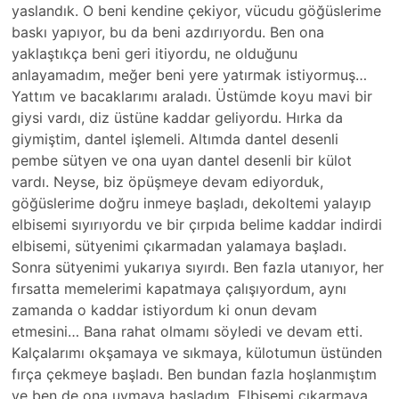
yaslandık. O beni kendine çekiyor, vücudu göğüslerime
baskı yapıyor, bu da beni azdırıyordu. Ben ona
yaklaştıkça beni geri itiyordu, ne olduğunu
anlayamadım, meğer beni yere yatırmak istiyormuş…
Yattım ve bacaklarımı araladı. Üstümde koyu mavi bir
giysi vardı, diz üstüne kaddar geliyordu. Hırka da
giymiştim, dantel işlemeli. Altımda dantel desenli
pembe sütyen ve ona uyan dantel desenli bir külot
vardı. Neyse, biz öpüşmeye devam ediyorduk,
göğüslerime doğru inmeye başladı, dekoltemi yalayıp
elbisemi sıyırıyordu ve bir çırpıda belime kaddar indirdi
elbisemi, sütyenimi çıkarmadan yalamaya başladı.
Sonra sütyenimi yukarıya sıyırdı. Ben fazla utanıyor, her
fırsatta memelerimi kapatmaya çalışıyordum, aynı
zamanda o kaddar istiyordum ki onun devam
etmesini… Bana rahat olmamı söyledi ve devam etti.
Kalçalarımı okşamaya ve sıkmaya, külotumun üstünden
fırça çekmeye başladı. Ben bundan fazla hoşlanmıştım
ve ben de ona uymaya başladım. Elbisemi çıkarmaya