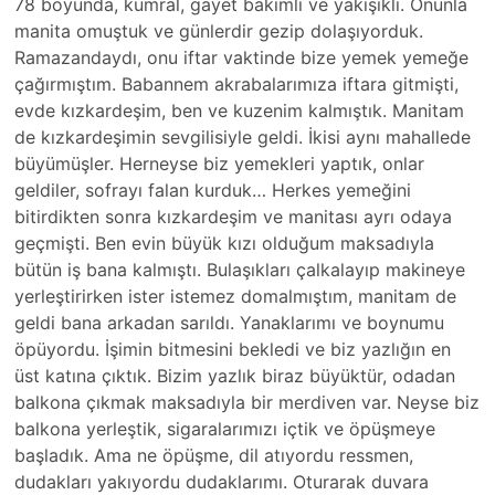
78 boyunda, kumral, gayet bakımlı ve yakışıklı. Onunla
manita omuştuk ve günlerdir gezip dolaşıyorduk.
Ramazandaydı, onu iftar vaktinde bize yemek yemeğe
çağırmıştım. Babannem akrabalarımıza iftara gitmişti,
evde kızkardeşim, ben ve kuzenim kalmıştık. Manitam
de kızkardeşimin sevgilisiyle geldi. İkisi aynı mahallede
büyümüşler. Herneyse biz yemekleri yaptık, onlar
geldiler, sofrayı falan kurduk… Herkes yemeğini
bitirdikten sonra kızkardeşim ve manitası ayrı odaya
geçmişti. Ben evin büyük kızı olduğum maksadıyla
bütün iş bana kalmıştı. Bulaşıkları çalkalayıp makineye
yerleştirirken ister istemez domalmıştım, manitam de
geldi bana arkadan sarıldı. Yanaklarımı ve boynumu
öpüyordu. İşimin bitmesini bekledi ve biz yazlığın en
üst katına çıktık. Bizim yazlık biraz büyüktür, odadan
balkona çıkmak maksadıyla bir merdiven var. Neyse biz
balkona yerleştik, sigaralarımızı içtik ve öpüşmeye
başladık. Ama ne öpüşme, dil atıyordu ressmen,
dudakları yakıyordu dudaklarımı. Oturarak duvara