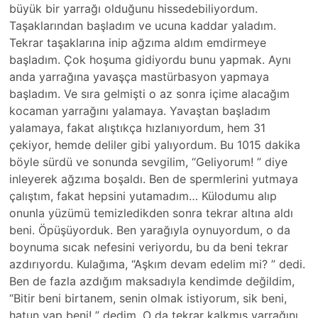
büyük bir yarrağı olduğunu hissedebiliyordum.
Taşaklarından başladım ve ucuna kaddar yaladım.
Tekrar taşaklarına inip ağzıma aldım emdirmeye
başladım. Çok hoşuma gidiyordu bunu yapmak. Aynı
anda yarrağına yavaşça mastürbasyon yapmaya
başladım. Ve sıra gelmişti o az sonra içime alacağım
kocaman yarrağını yalamaya. Yavaştan başladım
yalamaya, fakat alıştıkça hızlanıyordum, hem 31
çekiyor, hemde deliler gibi yalıyordum. Bu 1015 dakika
böyle sürdü ve sonunda sevgilim, “Geliyorum! ” diye
inleyerek ağzıma boşaldı. Ben de spermlerini yutmaya
çalıştım, fakat hepsini yutamadım… Külodumu alıp
onunla yüzümü temizledikden sonra tekrar altına aldı
beni. Öpüşüyorduk. Ben yarağıyla oynuyordum, o da
boynuma sıcak nefesini veriyordu, bu da beni tekrar
azdırıyordu. Kulağıma, “Aşkım devam edelim mi? ” dedi.
Ben de fazla azdığım maksadıyla kendimde değildim,
“Bitir beni birtanem, senin olmak istiyorum, sik beni,
hatun yap beni! ” dedim. O da tekrar kalkmış yarrağını