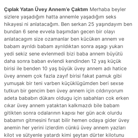
Çıplak Yatan Üvey Annem’e Çaktım
Merhaba beyler
sizlere yaşadığım hatta annemle yaşadığım seks
hikayesi ni anlatacağım. Ben serkan 25 yaşındayım ben
bundan 6 sene evvela başımdan gecen bir olayı
anlatacagım size ozamanlar ben kücüken annem ve
babam ayrıldı babam ayrıldıktan sonra aşagı yukarı
yedi sekiz sene evlenmedi bizi baba annem büyütü
daha sonra baban evlendi kendinden 12 yaş küçük
birisi ile benden 10 yaş büyük üvey annem adı hatice
üvey annem çok fazla zayıf birisi fakat pamuk gibi
yumuşak bir teni varben küçüklügümden beri sexse
tutkun bir gencim ben üvey annem için cıldırıyorum
adeta bababın dükanı oldugu için sabahları cok erken
cıkar üvey annem yataktan kalkmazdı bile babam
gitikten sonra odalarının kapısı her gün acık olurdu
babamın gitmesini fırsat bilir hemen odaya gider üvey
anemin her yerini izlerdim cünkü üvey annem yazları
kilot ve sütyenle yatardı kimi şeytan dürter kilotunu