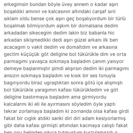
erkegimsin bundan böyle üvey annem o kadar aşırı
boşaldıki amının ve kalcasının altındaki carşaf sırıl
sıklam oldu bense çok aşırı geç boşalıyordum bir türlü
boşalmak bilmiyordum aşkım bir domalsana dedim
arkadadan sikecegim dedim lakin biz babanla hic
arkadan sikişmedikki dedi aşırı güzel arkanı ilk ben
acacagım o vakit dedim ve domaltdım ve arkasına
gectim küçüçük göt deligine bol tükürükle dim ve orta
parmagımı yavaşca sokmaya başladım çanım yanıyor
demeye başlanmıştır şimdi alışırsın dedim iki parmagımı
ansızın sokmaya başladım ve kısık bir ses tonuyla
bagırıyordu biraz ugraştıktan sonra götü içe alışmıştı
bol tükürükle yaragımın kafası tükürükledim ve göt
deligine bastırmaya başladım ama girmiyordu
kalcalarını iki eli ile ayırmasını söyledim öyle yaptı
tekrar zorlamaya başladım ki zornanda olsa kafası girdi
fakat bir cıglık atdıki sanki diri diri adam kesiyorlarmış
gibi daha kafası girmişti altımdan kacmaya calıştı fakat
ben onu belinden sıkıca tutmuştum kurtulamazdı o