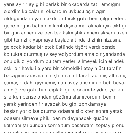
yana ayırır ay gibi parlak bir okadarda tatlı amcığını
elerdim kalcalarını okşardım uykusu aşırı agır
oldugundan uyanmazdı o ufacık götü beni çılgın ederdi
gene birgün babamın kent dışına mal almak için cıktıgı
bir gün annem ve ben tek kalmıştık annem akşam üzeri
gibi temizlik yapmaya başladıaltında dizinin hizasına
gelecek kadar bir etek üstünde tişört vardı bende
koltukta oturmuş tv seyrediyordum ama bir yandanda
onu dikizliyordum bu tam yerleri silmeyek icin elindeki
eski bir havlu ile yere bir cömeldiki eteyin üst tarafını
bacagının arasına almıştı ama alt tarafı acılmış altına iç
çamaşırı dahi giymemişolan üvey anemim o beb beyaz
amcığı ve götü tüm cıplaklıgı ile önümde ydi o yerleri
silerken bense ondan gözümü alamıyordum benim
yarak yerinden fırlayacak bu gibi zonklamaya
başlanıyor o ise oturma odasını sildikten sonra yatak
odasını silmeye gitiki benim dayanacak gücüm
kalmamıştı bundan sonra tüm cesaretimi toplayıp onu
sikmek için yerimden kaltım ve yatak odasına dogru