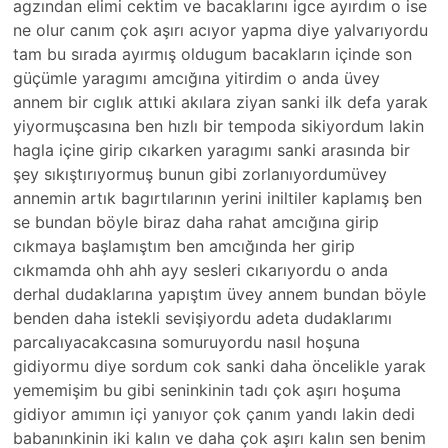
agzından elimi cektim ve bacaklarını igce ayırdım o ise
ne olur canım çok aşırı acıyor yapma diye yalvarıyordu
tam bu sırada ayırmış oldugum bacakların içinde son
güçümle yaragımı amcığına yitirdim o anda üvey
annem bir cıglık attıki akılara ziyan sanki ilk defa yarak
yiyormuşcasına ben hızlı bir tempoda sikiyordum lakin
hagla içine girip cıkarken yaragımı sanki arasında bir
şey sıkıştırıyormuş bunun gibi zorlanıyordumüvey
annemin artık bagırtılarının yerini iniltiler kaplamış ben
se bundan böyle biraz daha rahat amcığına girip
cıkmaya başlamıştım ben amcığında her girip
cıkmamda ohh ahh ayy sesleri cıkarıyordu o anda
derhal dudaklarına yapıştım üvey annem bundan böyle
benden daha istekli sevişiyordu adeta dudaklarımı
parcalıyacakcasına somuruyordu nasıl hoşuna
gidiyormu diye sordum cok sanki daha öncelikle yarak
yememişim bu gibi seninkinin tadı çok aşırı hoşuma
gidiyor amımın içi yanıyor çok çanım yandı lakin dedi
babanınkinin iki kalın ve daha çok aşırı kalın sen benim