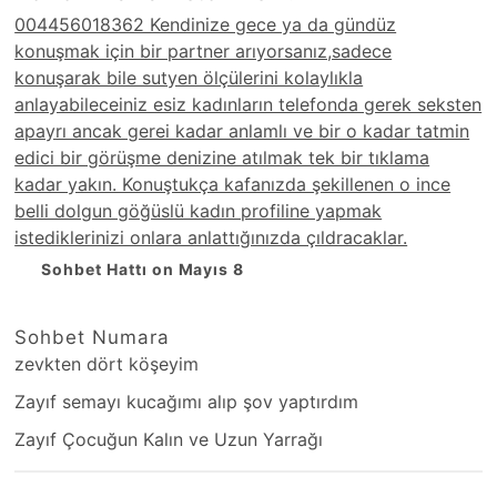
004456018362 Kendinize gece ya da gündüz
konuşmak için bir partner arıyorsanız,sadece
konuşarak bile sutyen ölçülerini kolaylıkla
anlayabileceiniz esiz kadınların telefonda gerek seksten
apayrı ancak gerei kadar anlamlı ve bir o kadar tatmin
edici bir görüşme denizine atılmak tek bir tıklama
kadar yakın. Konuştukça kafanızda şekillenen o ince
belli dolgun göğüslü kadın profiline yapmak
istediklerinizi onlara anlattığınızda çıldracaklar.
Sohbet Hattı on Mayıs 8
Sohbet Numara
zevkten dört köşeyim
Zayıf semayı kucağımı alıp şov yaptırdım
Zayıf Çocuğun Kalın ve Uzun Yarrağı