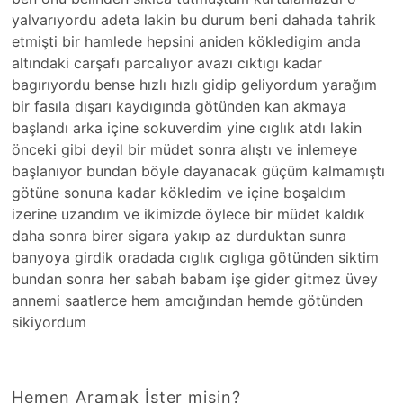
yalvarıyordu adeta lakin bu durum beni dahada tahrik
etmişti bir hamlede hepsini aniden kökledigim anda
altındaki carşafı parcalıyor avazı cıktıgı kadar
bagırıyordu bense hızlı hızlı gidip geliyordum yarağım
bir fasıla dışarı kaydıgında götünden kan akmaya
başlandı arka içine sokuverdim yine cıglık atdı lakin
önceki gibi deyil bir müdet sonra alıştı ve inlemeye
başlanıyor bundan böyle dayanacak güçüm kalmamıştı
götüne sonuna kadar kökledim ve içine boşaldım
izerine uzandım ve ikimizde öylece bir müdet kaldık
daha sonra birer sigara yakıp az durduktan sunra
banyoya girdik oradada cıglık cıglıga götünden siktim
bundan sonra her sabah babam işe gider gitmez üvey
annemi saatlerce hem amcığından hemde götünden
sikiyordum
Hemen Aramak İster misin?