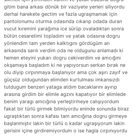
gitim bana arkası dönük bir vaziyete yerleri siliyordu
derhal harekete gectim ve fazla ugraşmamak için
pantolonumu oturma odasında cıkarıp odada duran
vucut kıremini yarağıma ice sürüp ovaladıktan sonra
bütün cesaretimi topladım ve yatak odasına dogru
yönlendim tam yerden kalktıgını gördügüm an
arkasında sarılı verdim oda ne oldugunu anlamadı ki
hemen eteyini yukarı dogru cekiverdim ve amcığını
okşamaya başladım ki ne yapıyorsun serkan bırak ne
olu diyip cırpınmaya başlanıyor ama çok aşırı zayıf ve
güçsüz oldugundan elimden kurtulması imkansızdı
tutdugum benzeri yataga atdım bacaklarını ayırıp
arasına girdim bir elimle agzını kapatıyor bir elimlede
benim yaragı amcığına yerleştirmeye calışıyordum
fakat bir türlü girmek bilmiyordu eninde sonunda biraz
ugraştıktan sonra kafası tam amcığına dogru girmeye
başlanmıştır lakin bir türlü o kadar ugraşıyorum lakin
gerisini içine girdiremiyordum o ise hagla cırpınıyordu