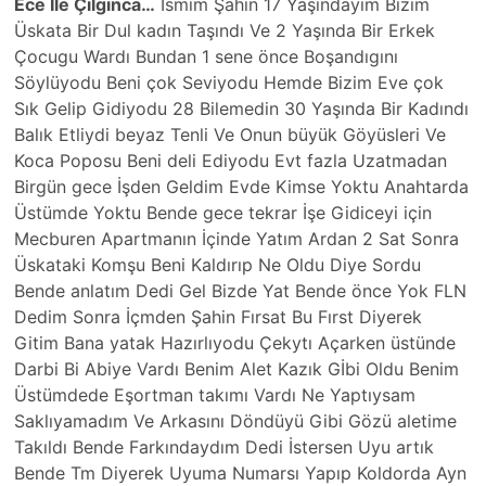
Ece İle Çılgınca…
Ismim Şahin 17 Yaşındayım Bizim
Üskata Bir Dul kadın Taşındı Ve 2 Yaşında Bir Erkek
Çocugu Wardı Bundan 1 sene önce Boşandıgını
Söylüyodu Beni çok Seviyodu Hemde Bizim Eve çok
Sık Gelip Gidiyodu 28 Bilemedin 30 Yaşında Bir Kadındı
Balık Etliydi beyaz Tenli Ve Onun büyük Göyüsleri Ve
Koca Poposu Beni deli Ediyodu Evt fazla Uzatmadan
Birgün gece İşden Geldim Evde Kimse Yoktu Anahtarda
Üstümde Yoktu Bende gece tekrar İşe Gidiceyi için
Mecburen Apartmanın İçinde Yatım Ardan 2 Sat Sonra
Üskataki Komşu Beni Kaldırıp Ne Oldu Diye Sordu
Bende anlatım Dedi Gel Bizde Yat Bende önce Yok FLN
Dedim Sonra İçmden Şahin Fırsat Bu Fırst Diyerek
Gitim Bana yatak Hazırlıyodu Çekytı Açarken üstünde
Darbi Bi Abiye Vardı Benim Alet Kazık Gİbi Oldu Benim
Üstümdede Eşortman takımı Vardı Ne Yaptıysam
Saklıyamadım Ve Arkasını Döndüyü Gibi Gözü aletime
Takıldı Bende Farkındaydım Dedi İstersen Uyu artık
Bende Tm Diyerek Uyuma Numarsı Yapıp Koldorda Ayn