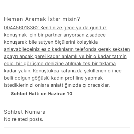
Hemen Aramak İster misin?
004456018362 Kendinize gece ya da gündüz
konuşmak için bir partner arıyorsanız,sadece
konuşarak bile sutyen ölçülerini kolaylıkla
anlayabileceiniz esiz kadınların telefonda gerek seksten
apayrı ancak gerei kadar anlamlı ve bir o kadar tatmin
edici bir görüşme denizine atılmak tek bir tıklama
kadar yakın. Konuştukça kafanızda şekillenen o ince
belli dolgun göğüslü kadın profiline yapmak
istediklerinizi onlara anlattığınızda çıldracaklar.
Sohbet Hattı on Haziran 10
Sohbet Numara
No related posts.