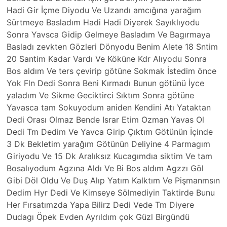
Hadi Gir İçme Diyodu Ve Uzandı amcığına yarağım
Sürtmeye Basladım Hadi Hadi Diyerek Sayıklıyodu
Sonra Yavsca Gidip Gelmeye Basladım Ve Bagırmaya
Basladı zevkten Gözleri Dönyodu Benim Alete 18 Sntim
20 Santim Kadar Vardı Ve Köküne Kdr Alıyodu Sonra
Bos aldım Ve ters çevirip götüne Sokmak İstedim önce
Yok Fln Dedi Sonra Beni Kırmadı Bunun götünü İyce
yaladım Ve Sikme Geciktirci Sıktım Sonra götüne
Yavasca tam Sokuyodum aniden Kendini Atı Yataktan
Dedi Orası Olmaz Bende Israr Etim Ozman Yavas Ol
Dedi Tm Dedim Ve Yavca Girip Çıktım Götünün İçinde
3 Dk Bekletim yarağım Götünün Deliyine 4 Parmagım
Giriyodu Ve 15 Dk Aralıksız Kucagımdıa siktim Ve tam
Bosalıyodum Agzına Aldı Ve Bi Bos aldım Agzzı Göl
Gibi Döl Oldu Ve Duş Alıp Yatım Kalktım Ve Pişmanmsın
Dedim Hyr Dedi Ve Kimseye Sölmediyin Taktirde Bunu
Her Fırsatımzda Yapa Bilirz Dedi Vede Tm Diyere
Dudagı Öpek Evden Ayrıldım çok Güzl Birgündü