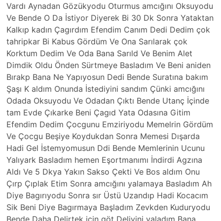
Vardı Aynadan Gözükyodu Oturmus amcığını Oksuyodu
Ve Bende O Da İstiyor Diyerek Bi 30 Dk Sonra Yataktan
Kalkıp kadın Çagırdım Efendim Canım Dedi Dedim çok
tahripkar Bi Kabus Gördüm Ve Ona Sarılarak çok
Korktum Dedim Ve Oda Bana Sarıld Ve Benim Alet
Dimdik Oldu Önden Sürtmeye Basladım Ve Beni aniden
Bırakp Bana Ne Yapıyosun Dedi Bende Suratına bakım
Şaşı K aldım Onunda İstediyini sandım Çünki amcığını
Odada Oksuyodu Ve Odadan Çıktı Bende Utanç İçinde
tam Evde Çıkarke Beni Çagıd Yata Odasına Gitim
Efendim Dedim Çocgunu Emziriyodu Memelrin Gördüm
Ve Çocgu Beşiye Koydukdan Sonra Memesi Dışarda
Hadi Gel İstemyomusun Ddi Bende Memlerinin Ucunu
Yalıyark Basladım hemen Eşortmanımı İndirdi Agzına
Aldı Ve 5 Dkya Yakın Sakso Çekti Ve Bos aldım Onu
Çırp Çıplak Etim Sonra amcığını yalamaya Basladım Ah
Diye Bagırıyodu Sonra sır Üstü Uzandıp Hadi Kocacım
Sik Beni Diye Bagırmaya Başladım Zevkden Kuduryodu
Bende Daha Delirtek için göt Deliyini yaladım Bana