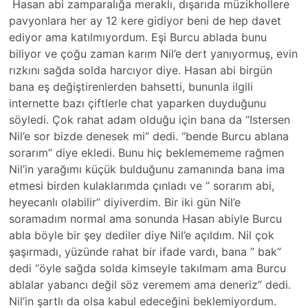
Hasan abi zamparalığa meraklı, dışarıda müzikhollere
pavyonlara her ay 12 kere gidiyor beni de hep davet
ediyor ama katılmıyordum. Eşi Burcu ablada bunu
biliyor ve çoğu zaman karım Nil’e dert yanıyormuş, evin
rızkını sağda solda harcıyor diye. Hasan abi birgün
bana eş değiştirenlerden bahsetti, bununla ilgili
internette bazı çiftlerle chat yaparken duyduğunu
söyledi. Çok rahat adam olduğu için bana da “Istersen
Nil’e sor bizde denesek mi” dedi. “bende Burcu ablana
sorarım” diye ekledi. Bunu hiç beklemememe rağmen
Nil’in yarağımı küçük bulduğunu zamanında bana ima
etmesi birden kulaklarımda çınladı ve ” sorarım abi,
heyecanlı olabilir” diyiverdim. Bir iki gün Nil’e
soramadım normal ama sonunda Hasan abiyle Burcu
abla böyle bir şey dediler diye Nil’e açıldım. Nil çok
şaşırmadı, yüzünde rahat bir ifade vardı, bana ” bak”
dedi “öyle sağda solda kimseyle takılmam ama Burcu
ablalar yabancı değil söz veremem ama deneriz” dedi.
Nil’in şartlı da olsa kabul edeceğini beklemiyordum.