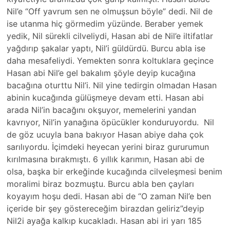
Nil’e “Off yavrum sen ne olmuşsun böyle” dedi. Nil de
ise utanma hiç görmedim yüzünde. Beraber yemek
yedik, Nil sürekli cilveliydi, Hasan abi de Nil’e iltifatlar
yağdırıp şakalar yaptı, Nil’i güldürdü. Burcu abla ise
daha mesafeliydi. Yemekten sonra koltuklara geçince
Hasan abi Nil’e gel bakalım şöyle deyip kucağına
bacağına oturttu Nil’i. Nil yine tedirgin olmadan Hasan
abinin kucağında gülüşmeye devam etti. Hasan abi
arada Nil’in bacağını okşuyor, memelerini yandan
kavrıyor, Nil’in yanağına öpücükler konduruyordu. Nil
de göz ucuyla bana bakıyor Hasan abiye daha çok
sarılıyordu. İçimdeki heyecan yerini biraz gururumun
kırılmasına bırakmıştı. 6 yıllık karımın, Hasan abi de
olsa, başka bir erkeğinde kucağında cilveleşmesi benim
moralimi biraz bozmuştu. Burcu abla ben çayları
koyayım hoşu dedi. Hasan abi de “O zaman Nil’e ben
içeride bir şey göstereceğim birazdan geliriz”deyip
Nil2i ayağa kalkıp kucakladı. Hasan abi iri yarı 185