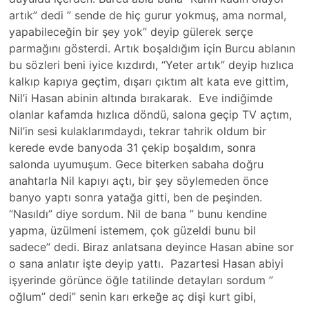
artık” dedi ” sende de hiç gurur yokmuş, ama normal,
yapabileceğin bir şey yok” deyip gülerek serçe
parmağını gösterdi. Artık boşaldığım için Burcu ablanın
bu sözleri beni iyice kızdırdı, “Yeter artık” deyip hızlıca
kalkıp kapıya geçtim, dışarı çıktım alt kata eve gittim,
Nil’i Hasan abinin altında bırakarak. Eve indiğimde
olanlar kafamda hızlıca döndü, salona geçip TV açtım,
Nil’in sesi kulaklarımdaydı, tekrar tahrik oldum bir
kerede evde banyoda 31 çekip boşaldım, sonra
salonda uyumuşum. Gece biterken sabaha doğru
anahtarla Nil kapıyı açtı, bir şey söylemeden önce
banyo yaptı sonra yatağa gitti, ben de peşinden.
“Nasıldı” diye sordum. Nil de bana ” bunu kendine
yapma, üzülmeni istemem, çok güzeldi bunu bil
sadece” dedi. Biraz anlatsana deyince Hasan abine sor
o sana anlatır işte deyip yattı. Pazartesi Hasan abiyi
işyerinde görünce öğle tatilinde detayları sordum ”
oğlum” dedi” senin karı erkeğe aç dişi kurt gibi,