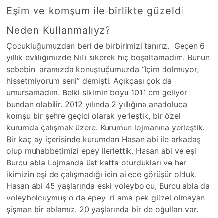
Eşim ve komşum ile birlikte güzeldi
Neden Kullanmalıyz?
Çocukluğumuzdan beri de birbirimizi tanırız. Geçen 6
yıllık evliliğimizde Nil’i sikerek hiç boşaltamadım. Bunun
sebebini aramızda konuştuğumuzda “Içim dolmuyor,
hissetmiyorum seni” demişti. Açıkçası çok da
umursamadım. Belki sikimin boyu 1011 cm geliyor
bundan olabilir. 2012 yılında 2 yıllığına anadoluda
komşu bir şehre geçici olarak yerleştik, bir özel
kurumda çalışmak üzere. Kurumun lojmanına yerleştik.
Bir kaç ay içerisinde kurumdan Hasan abi ile arkadaş
olup muhabbetimizi epey ilerlettik. Hasan abi ve eşi
Burcu abla Lojmanda üst katta oturdukları ve her
ikimizin eşi de çalışmadığı için ailece görüşür olduk.
Hasan abi 45 yaşlarında eski voleybolcu, Burcu abla da
voleybolcuymuş o da epey iri ama pek güzel olmayan
şişman bir ablamız. 20 yaşlarında bir de oğulları var.