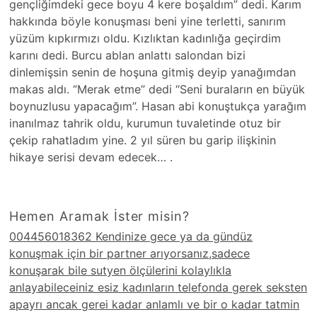
gençliğimdeki gece boyu 4 kere boşaldım” dedi. Karım
hakkında böyle konuşması beni yine terletti, sanırım
yüzüm kıpkırmızı oldu. Kızlıktan kadınlığa geçirdim
karını dedi. Burcu ablan anlattı salondan bizi
dinlemişsin senin de hoşuna gitmiş deyip yanağımdan
makas aldı. “Merak etme” dedi “Seni buraların en büyük
boynuzlusu yapacağım”. Hasan abi konuştukça yarağım
inanılmaz tahrik oldu, kurumun tuvaletinde otuz bir
çekip rahatladım yine. 2 yıl süren bu garip ilişkinin
hikaye serisi devam edecek… .
Hemen Aramak İster misin?
004456018362 Kendinize gece ya da gündüz
konuşmak için bir partner arıyorsanız,sadece
konuşarak bile sutyen ölçülerini kolaylıkla
anlayabileceiniz esiz kadınların telefonda gerek seksten
apayrı ancak gerei kadar anlamlı ve bir o kadar tatmin