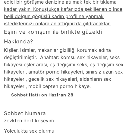
edici bir görüşme denizine atılmak tek bir tıklama
kadar yakın. Konuştukça kafanızda şekillenen o ince
belli dolgun göğüslü kadın profiline yapmak
istediklerinizi onlara anlattığınızda çıldracaklar.
Eşim ve komşum ile birlikte güzeldi
Hakkında?
Kişiler, isimler, mekanlar gizliliği korumak adına
değiştirilmiştir. Anahtar: komsu sex hikayeler, seks
hikayesi eşler arası, eş değişimi seks, eş değişim sex
hikayeleri, amatör porno hikayeleri, sınırsız uzun sex
hikayeleri, gecelik sex hikayeleri, aldanların sex
hikayeleri, mobil cepten porno hikaye.
Sohbet Hattı on Haziran 28
Sohbet Numara
zevkten dört köşeyim
Yolculukta sex olurmu