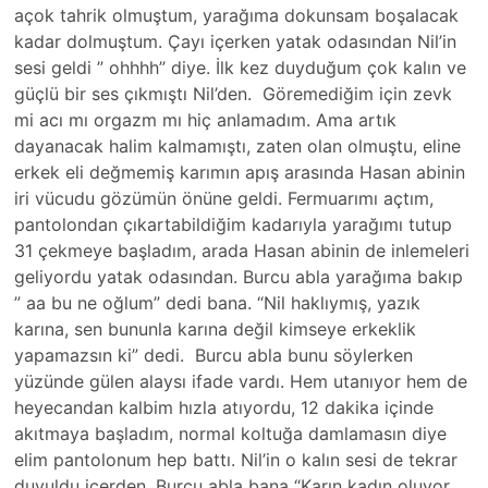
açok tahrik olmuştum, yarağıma dokunsam boşalacak
kadar dolmuştum. Çayı içerken yatak odasından Nil’in
sesi geldi ” ohhhh” diye. İlk kez duyduğum çok kalın ve
güçlü bir ses çıkmıştı Nil’den. Göremediğim için zevk
mi acı mı orgazm mı hiç anlamadım. Ama artık
dayanacak halim kalmamıştı, zaten olan olmuştu, eline
erkek eli değmemiş karımın apış arasında Hasan abinin
iri vücudu gözümün önüne geldi. Fermuarımı açtım,
pantolondan çıkartabildiğim kadarıyla yarağımı tutup
31 çekmeye başladım, arada Hasan abinin de inlemeleri
geliyordu yatak odasından. Burcu abla yarağıma bakıp
” aa bu ne oğlum” dedi bana. “Nil haklıymış, yazık
karına, sen bununla karına değil kimseye erkeklik
yapamazsın ki” dedi. Burcu abla bunu söylerken
yüzünde gülen alaysı ifade vardı. Hem utanıyor hem de
heyecandan kalbim hızla atıyordu, 12 dakika içinde
akıtmaya başladım, normal koltuğa damlamasın diye
elim pantolonum hep battı. Nil’in o kalın sesi de tekrar
duyuldu içerden. Burcu abla bana “Karın kadın oluyor