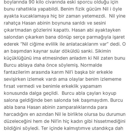
boylarında 90 kilo civarında eski sporcu olduğu için
bunu rahatlıkla yapabildi. Benim fizik gücüm Nil i öyle
ayakta kucaklamaya hiç bir zaman yetemezdi. Nil yine
rahatça Hasan abinin boynuna sarıldı ve sesini
çıkartmadan gözlerini kapattı. Hasan abi ayaktayken
salondan çıkarken bana dönüp serçe parmağıyla işaret
ederek “Nil ciğime evlilik ile anlatacaklarım var” dedi. O
an başımdan kaynar sular döküldü sanki. Sikimin
küçüklüğünü ima etmesinden anladım ki Nil zaten bunu
Burcu ablaya daha önce söylemiş. Normalde
fantazilerim arasında karım Nil’i başka bir erkekle
sevişirken izlemek vardı ama olaylar benim izlememe
fırsat vermedi ve benimle erkeklik yapamam
konusunda dalga geçildi. Burcu abla çayları koyup
salona geldiğinde ben salonda tek başımaydım. Burcu
abla bana Hasan abinin zamparalıklarında para
harcadığını en azından Nil le birlikte olursa bu durumun
düzeleceğini hem de Nil’in hiç kadın gibi hissetmediğini
bildiğini söyledi. Ter içinde kalmıştımve utandıkça dah