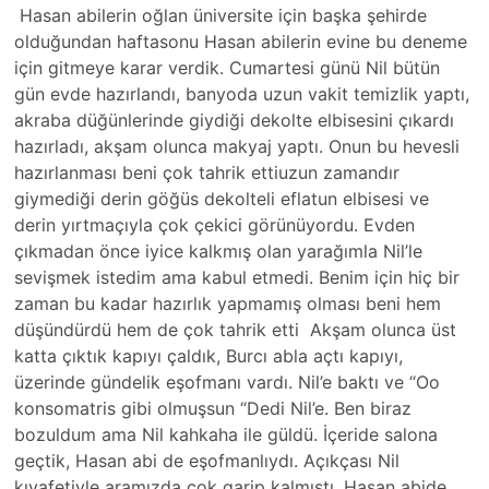
Hasan abilerin oğlan üniversite için başka şehirde
olduğundan haftasonu Hasan abilerin evine bu deneme
için gitmeye karar verdik. Cumartesi günü Nil bütün
gün evde hazırlandı, banyoda uzun vakit temizlik yaptı,
akraba düğünlerinde giydiği dekolte elbisesini çıkardı
hazırladı, akşam olunca makyaj yaptı. Onun bu hevesli
hazırlanması beni çok tahrik ettiuzun zamandır
giymediği derin göğüs dekolteli eflatun elbisesi ve
derin yırtmaçıyla çok çekici görünüyordu. Evden
çıkmadan önce iyice kalkmış olan yarağımla Nil’le
sevişmek istedim ama kabul etmedi. Benim için hiç bir
zaman bu kadar hazırlık yapmamış olması beni hem
düşündürdü hem de çok tahrik etti Akşam olunca üst
katta çıktık kapıyı çaldık, Burcı abla açtı kapıyı,
üzerinde gündelik eşofmanı vardı. Nil’e baktı ve “Oo
konsomatris gibi olmuşsun “Dedi Nil’e. Ben biraz
bozuldum ama Nil kahkaha ile güldü. İçeride salona
geçtik, Hasan abi de eşofmanlıydı. Açıkçası Nil
kıyafetiyle aramızda çok garip kalmıştı. Hasan abide