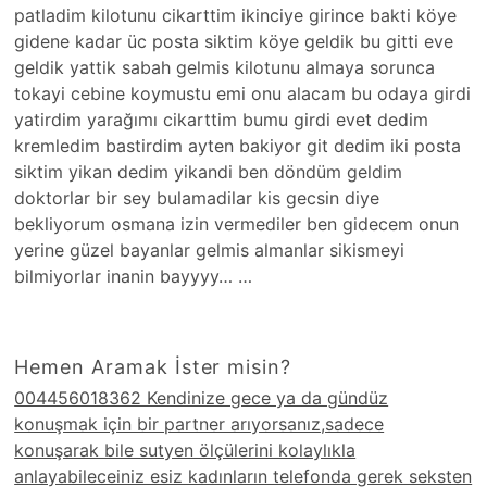
patladim kilotunu cikarttim ikinciye girince bakti köye
gidene kadar üc posta siktim köye geldik bu gitti eve
geldik yattik sabah gelmis kilotunu almaya sorunca
tokayi cebine koymustu emi onu alacam bu odaya girdi
yatirdim yarağımı cikarttim bumu girdi evet dedim
kremledim bastirdim ayten bakiyor git dedim iki posta
siktim yikan dedim yikandi ben döndüm geldim
doktorlar bir sey bulamadilar kis gecsin diye
bekliyorum osmana izin vermediler ben gidecem onun
yerine güzel bayanlar gelmis almanlar sikismeyi
bilmiyorlar inanin bayyyy… …
Hemen Aramak İster misin?
004456018362 Kendinize gece ya da gündüz
konuşmak için bir partner arıyorsanız,sadece
konuşarak bile sutyen ölçülerini kolaylıkla
anlayabileceiniz esiz kadınların telefonda gerek seksten