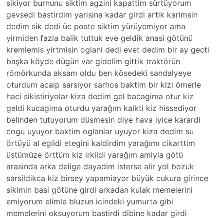
sikiyor burnunu siktim agzini kapattim sürtüyorum
gevsedi bastirdim yarisina kadar girdi artik karimsin
dedim sik dedi üc poste siktim yürüyemiyor ama
yirmiden fazla balik tuttuk eve geldik anasi götünü
kremlemis yirtmisin oglani dedi evet dedim bir ay gecti
başka köyde dügün var gidelim gittik traktörün
römörkunda aksam oldu ben kösedeki sandalyeye
oturdum acaip sarsiyor sarhos baktim bir kizi ömerle
haci sikistiriyolar kiza dedim gel bacagima otur kiz
geldi kucagima oturdu yarağım kalkti kiz hissediyor
belinden tutuyorum düsmesin diye hava iyice karardi
cogu uyuyor baktim oglanlar uyuyor kiza dedim su
örtüyü al egildi etegini kaldirdim yarağımı cikarttim
üstümüze örttüm kiz irkildi yarağım amiyla götü
arasinda arka delige dayadim isterse alir yol bozuk
sarsildikca kiz birsey yapamiayor büyük cukura girince
sikimin basi götüne girdi arkadan kulak memelerini
emiyorum elimle bluzun icindeki yumurta gibi
memelerini oksuyorum bastirdi dibine kadar girdi