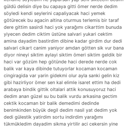
güldü delisin diye bu capaya gitti ömer nerde dedim
söyledi kendi seylerini capaliyacak haci yemek
götürecek bu agacin altina oturmus terlemis bir taraf
dere gittim sasirdi haci yok yarağımı cikarttim bunuda
yiyecen dedim ciktim üstüne salvari yukari cektim
amina dayadim bastirdim dibine kadar girdim dur dedi
salvari cikart canim yaniyor amdan götten sik vur bana
diyor nineyi siktim aylayi siktim ömeri siktim geldik bir
haci var gözüm hep götünde haci derede nerde cok
balik var kaya dibinde tutuyorlar kocaman kocaman
cingiragida var yarin gidekmi olur ayla sanki gelin kiz
gibi hazirliyor ömer sen kal elimle isaret ettim ha dedi
arabaya bindik gittik oltalari attik konusuyoruz haci
dedim anan güzel su bu balik vurdu arkasina gectim
cektik kocaman bir balik demedimi dedinde
benimkinden büyük degil dedim nasil yat dedim yok
dedi gülestik yatirdim sortu indirdim yarağımı
tükmükledim dayadim sikma yirtilir aci cekersin yine