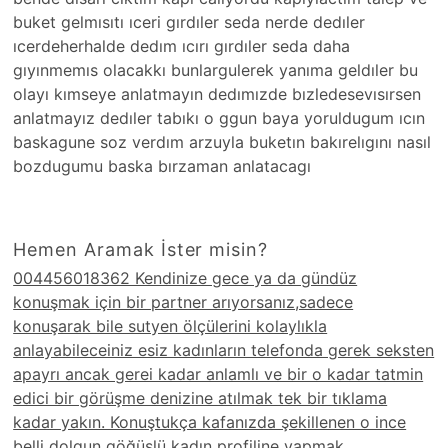
buket gelmısıtı ıceri gırdıler seda nerde dedıler
ıcerdeherhalde dedım ıcırı gırdıler seda daha
gıyınmemıs olacakkı bunlargulerek yanıma geldıler bu
olayı kımseye anlatmayın dedımızde bızledesevısırsen
anlatmayız dedıler tabıkı o ggun baya yoruldugum ıcın
baskagune soz verdım arzuyla buketın bakırelıgını nasıl
bozdugumu baska bırzaman anlatacagı
Hemen Aramak İster misin?
004456018362 Kendinize gece ya da gündüz
konuşmak için bir partner arıyorsanız,sadece
konuşarak bile sutyen ölçülerini kolaylıkla
anlayabileceiniz esiz kadınların telefonda gerek seksten
apayrı ancak gerei kadar anlamlı ve bir o kadar tatmin
edici bir görüşme denizine atılmak tek bir tıklama
kadar yakın. Konuştukça kafanızda şekillenen o ince
belli dolgun göğüslü kadın profiline yapmak