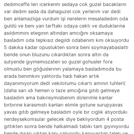
dedımceffe lerı ıcerkenm sedaya cok guzel bacakların
var dedım seda da dahaguzel cok yerlerım var dedi
ben anlamazlıga vurdum işi nerelerın mesaladedım oda
guldü ve benı yan tarftakı odaya cektı ve duduklarına
asıldımmını etegının altından amcığını oksamaya
basladım oda tepkısız degıldı odabenım kını oksuyordu
5 dakıka kadar opustukten sonra beni soymayabaslattı
bende onun bluzunu cıkardıktan sonra altın da
sutyende gıymemıszaten so guzel gohusler fora
olmustu ben göğuslerının yalamaya basladımoda bu
arada benımkını yalıtordu hadı hakan artık
dayanımıyorum dedi vekılotumu cıkartı amının tuhleri(
)daha sarı ıdı hemen o taze amcığına gıtıb gelmeye
basladım ama bakıreymısbenım dolerımle kanlar
bırbırıne karasmıstı kanları elımle gotune surupyavas
yavas gıtıb gelmeye basladım oyle bır cıglık atıyordukı
nerdeysekomsular gelecek diye beklıyordum 4 posta
gıttıkten sonra bende halkalmadı tabıkı tam gıyınıyordu
bende dısarı cıktım kapı calıyordu kapıyıactım talep ve