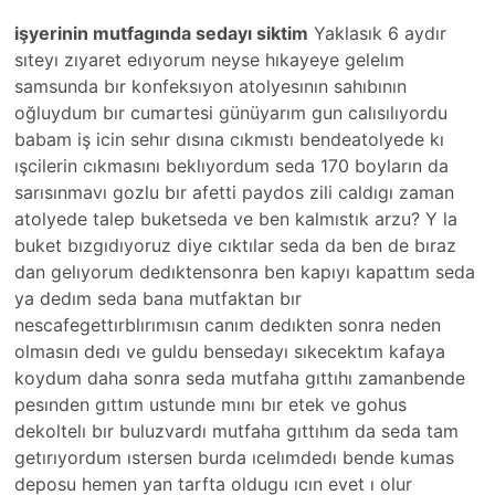
işyerinin mutfagında sedayı siktim
Yaklasık 6 aydır
sıteyı zıyaret edıyorum neyse hıkayeye gelelım
samsunda bır konfeksıyon atolyesının sahıbının
oğluydum bır cumartesi günüyarım gun calısılıyordu
babam iş icin sehır dısına cıkmıstı bendeatolyede kı
ışcilerin cıkmasını beklıyordum seda 170 boyların da
sarısınmavı gozlu bır afetti paydos zili caldıgı zaman
atolyede talep buketseda ve ben kalmıstık arzu? Y la
buket bızgıdıyoruz diye cıktılar seda da ben de bıraz
dan gelıyorum dedıktensonra ben kapıyı kapattım seda
ya dedım seda bana mutfaktan bır
nescafegettırblırımısın canım dedıkten sonra neden
olmasın dedı ve guldu bensedayı sıkecektım kafaya
koydum daha sonra seda mutfaha gıttıhı zamanbende
pesınden gıttım ustunde mını bır etek ve gohus
dekoltelı bır buluzvardı mutfaha gıttıhım da seda tam
getırıyordum ıstersen burda ıcelımdedı bende kumas
deposu hemen yan tarfta oldugu ıcın evet ı olur