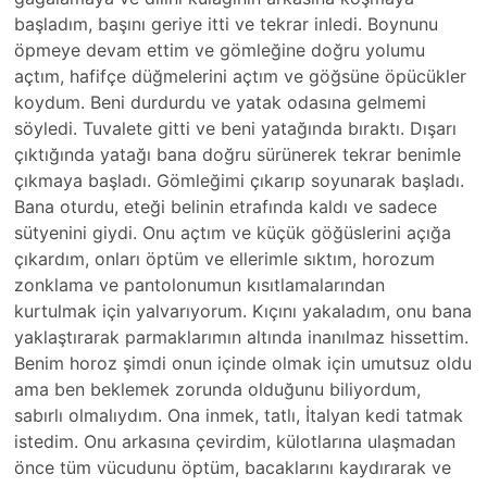
başladım, başını geriye itti ve tekrar inledi. Boynunu
öpmeye devam ettim ve gömleğine doğru yolumu
açtım, hafifçe düğmelerini açtım ve göğsüne öpücükler
koydum. Beni durdurdu ve yatak odasına gelmemi
söyledi. Tuvalete gitti ve beni yatağında bıraktı. Dışarı
çıktığında yatağı bana doğru sürünerek tekrar benimle
çıkmaya başladı. Gömleğimi çıkarıp soyunarak başladı.
Bana oturdu, eteği belinin etrafında kaldı ve sadece
sütyenini giydi. Onu açtım ve küçük göğüslerini açığa
çıkardım, onları öptüm ve ellerimle sıktım, horozum
zonklama ve pantolonumun kısıtlamalarından
kurtulmak için yalvarıyorum. Kıçını yakaladım, onu bana
yaklaştırarak parmaklarımın altında inanılmaz hissettim.
Benim horoz şimdi onun içinde olmak için umutsuz oldu
ama ben beklemek zorunda olduğunu biliyordum,
sabırlı olmalıydım. Ona inmek, tatlı, İtalyan kedi tatmak
istedim. Onu arkasına çevirdim, külotlarına ulaşmadan
önce tüm vücudunu öptüm, bacaklarını kaydırarak ve