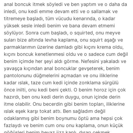
anal boncuk itmek söyledi ve ben yaptım ve o daha da
inledi, onu kedi emme devam etti ve o sallamak ve
titremeye başladı, tüm vücudu kenarında, o kadar
yüksek sesle inledi benim ve bana devam etmemi
söylüyor. Sonra cum başladı, o squirted, onu meyve
suları bize altında levha kaplama, onu squirt aşağı ve
parmaklarımın üzerine damladı gibi kıçını krema oldu,
kıçını boncuk kenetlenmesi oldu ve o sadece cum değil
benim içimde her şeyi aldı görme. Nefesini yakaladı ve
yavaşça kıçından anal boncuklar gevşeterek, benim
pantolonunu düğmelerini açmadan ve onu iliklerine
kadar ıslak, taze cum kedi içinde zonklama sürgülü
önce inilti, onu kedi beni çekti. O benim horoz için çok
hazırdı, ben onu kedi derin duygu, onun içinde derin
itme olabilir. Onu becerdin gibi benim topları, iliklerine
ıslak eşek karşı tokat attı. Ben sağladım değil
odaklanmış gibi benim boynumu öptü ama hepsi çok
fazlaydı ve benim cum onu ​​onu kaplama, onun küçük
göğüsleri benim beyaz jizz kaplı, dışarı çekmek