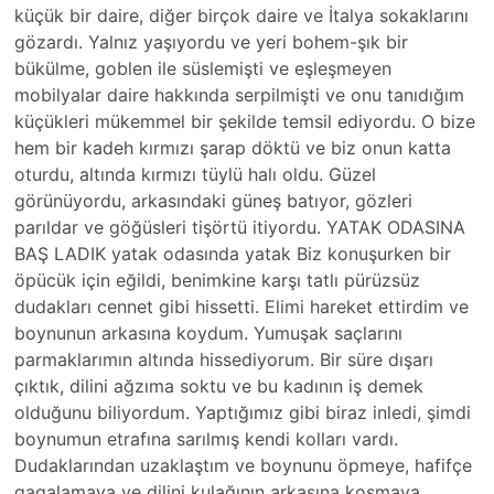
küçük bir daire, diğer birçok daire ve İtalya sokaklarını
gözardı. Yalnız yaşıyordu ve yeri bohem-şık bir
bükülme, goblen ile süslemişti ve eşleşmeyen
mobilyalar daire hakkında serpilmişti ve onu tanıdığım
küçükleri mükemmel bir şekilde temsil ediyordu. O bize
hem bir kadeh kırmızı şarap döktü ve biz onun katta
oturdu, altında kırmızı tüylü halı oldu. Güzel
görünüyordu, arkasındaki güneş batıyor, gözleri
parıldar ve göğüsleri tişörtü itiyordu. YATAK ODASINA
BAŞ LADIK yatak odasında yatak Biz konuşurken bir
öpücük için eğildi, benimkine karşı tatlı pürüzsüz
dudakları cennet gibi hissetti. Elimi hareket ettirdim ve
boynunun arkasına koydum. Yumuşak saçlarını
parmaklarımın altında hissediyorum. Bir süre dışarı
çıktık, dilini ağzıma soktu ve bu kadının iş demek
olduğunu biliyordum. Yaptığımız gibi biraz inledi, şimdi
boynumun etrafına sarılmış kendi kolları vardı.
Dudaklarından uzaklaştım ve boynunu öpmeye, hafifçe
gagalamaya ve dilini kulağının arkasına koşmaya