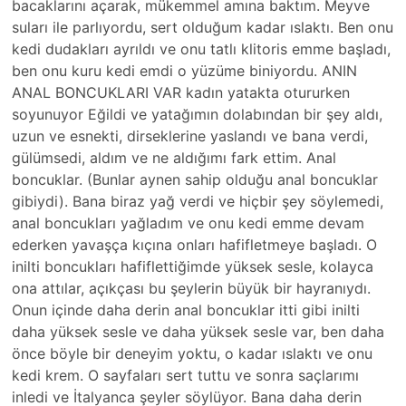
bacaklarını açarak, mükemmel amına baktım. Meyve
suları ile parlıyordu, sert olduğum kadar ıslaktı. Ben onu
kedi dudakları ayrıldı ve onu tatlı klitoris emme başladı,
ben onu kuru kedi emdi o yüzüme biniyordu. ANIN
ANAL BONCUKLARI VAR kadın yatakta otururken
soyunuyor Eğildi ve yatağımın dolabından bir şey aldı,
uzun ve esnekti, dirseklerine yaslandı ve bana verdi,
gülümsedi, aldım ve ne aldığımı fark ettim. Anal
boncuklar. (Bunlar aynen sahip olduğu anal boncuklar
gibiydi). Bana biraz yağ verdi ve hiçbir şey söylemedi,
anal boncukları yağladım ve onu kedi emme devam
ederken yavaşça kıçına onları hafifletmeye başladı. O
inilti boncukları hafiflettiğimde yüksek sesle, kolayca
ona attılar, açıkçası bu şeylerin büyük bir hayranıydı.
Onun içinde daha derin anal boncuklar itti gibi inilti
daha yüksek sesle ve daha yüksek sesle var, ben daha
önce böyle bir deneyim yoktu, o kadar ıslaktı ve onu
kedi krem. O sayfaları sert tuttu ve sonra saçlarımı
inledi ve İtalyanca şeyler söylüyor. Bana daha derin