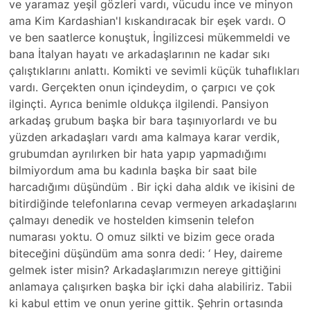
ve yaramaz yeşil gözleri vardı, vücudu ince ve minyon
ama Kim Kardashian'I kıskandıracak bir eşek vardı. O
ve ben saatlerce konuştuk, İngilizcesi mükemmeldi ve
bana İtalyan hayatı ve arkadaşlarının ne kadar sıkı
çalıştıklarını anlattı. Komikti ve sevimli küçük tuhaflıkları
vardı. Gerçekten onun içindeydim, o çarpıcı ve çok
ilginçti. Ayrıca benimle oldukça ilgilendi. Pansiyon
arkadaş grubum başka bir bara taşınıyorlardı ve bu
yüzden arkadaşları vardı ama kalmaya karar verdik,
grubumdan ayrılırken bir hata yapıp yapmadığımı
bilmiyordum ama bu kadınla başka bir saat bile
harcadığımı düşündüm . Bir içki daha aldık ve ikisini de
bitirdiğinde telefonlarına cevap vermeyen arkadaşlarını
çalmayı denedik ve hostelden kimsenin telefon
numarası yoktu. O omuz silkti ve bizim gece orada
biteceğini düşündüm ama sonra dedi: ‘ Hey, daireme
gelmek ister misin? Arkadaşlarımızın nereye gittiğini
anlamaya çalışırken başka bir içki daha alabiliriz. Tabii
ki kabul ettim ve onun yerine gittik. Şehrin ortasında