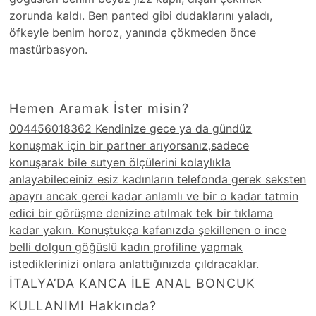
zorunda kaldı. Ben panted gibi dudaklarını yaladı,
öfkeyle benim horoz, yanında çökmeden önce
mastürbasyon.
Hemen Aramak İster misin?
004456018362 Kendinize gece ya da gündüz
konuşmak için bir partner arıyorsanız,sadece
konuşarak bile sutyen ölçülerini kolaylıkla
anlayabileceiniz esiz kadınların telefonda gerek seksten
apayrı ancak gerei kadar anlamlı ve bir o kadar tatmin
edici bir görüşme denizine atılmak tek bir tıklama
kadar yakın. Konuştukça kafanızda şekillenen o ince
belli dolgun göğüslü kadın profiline yapmak
istediklerinizi onlara anlattığınızda çıldracaklar.
İTALYA’DA KANCA İLE ANAL BONCUK
KULLANIMI Hakkında?