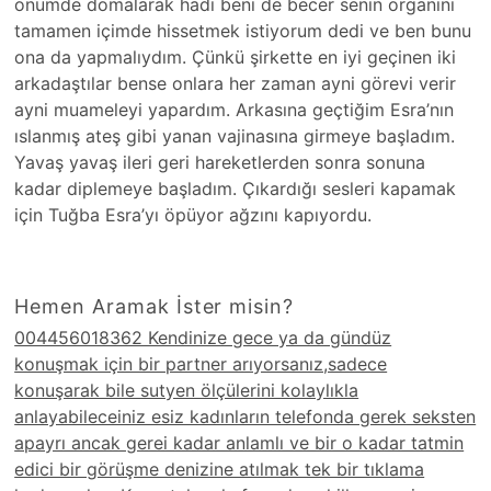
önümde domalarak hadi beni de becer senin organını
tamamen içimde hissetmek istiyorum dedi ve ben bunu
ona da yapmalıydım. Çünkü şirkette en iyi geçinen iki
arkadaştılar bense onlara her zaman ayni görevi verir
ayni muameleyi yapardım. Arkasına geçtiğim Esra’nın
ıslanmış ateş gibi yanan vajinasına girmeye başladım.
Yavaş yavaş ileri geri hareketlerden sonra sonuna
kadar diplemeye başladım. Çıkardığı sesleri kapamak
için Tuğba Esra’yı öpüyor ağzını kapıyordu.
Hemen Aramak İster misin?
004456018362 Kendinize gece ya da gündüz
konuşmak için bir partner arıyorsanız,sadece
konuşarak bile sutyen ölçülerini kolaylıkla
anlayabileceiniz esiz kadınların telefonda gerek seksten
apayrı ancak gerei kadar anlamlı ve bir o kadar tatmin
edici bir görüşme denizine atılmak tek bir tıklama