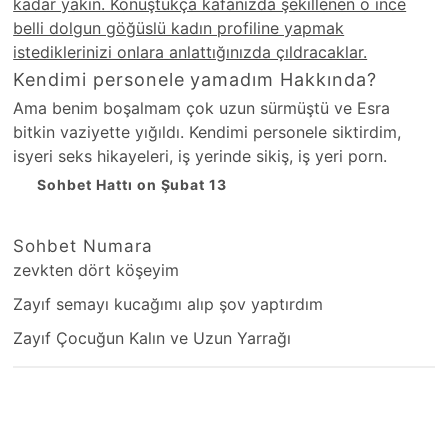
kadar yakın. Konuştukça kafanızda şekillenen o ince
belli dolgun göğüslü kadın profiline yapmak
istediklerinizi onlara anlattığınızda çıldracaklar.
Kendimi personele yamadım Hakkında?
Ama benim boşalmam çok uzun sürmüştü ve Esra
bitkin vaziyette yığıldı. Kendimi personele siktirdim,
isyeri seks hikayeleri, iş yerinde sikiş, iş yeri porn.
Sohbet Hattı on Şubat 13
Sohbet Numara
zevkten dört köşeyim
Zayıf semayı kucağımı alıp şov yaptırdım
Zayıf Çocuğun Kalın ve Uzun Yarrağı