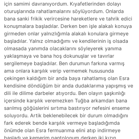
için samimi davranıyordum. Kıyafetlerinden dolayı
oturuşlarında rahatlamalarını söylüyordum. Onlarda
bana sanki frikik verircesine hareketlere ve tahrik edici
konuşmalara başladılar. Derken ben işle alakalı konuya
girmeden onlar yalnızlığımla alakalı konulara girmeye
başladılar. Yalnız olmadığımı ve kendilerinin iş olsada
olmasada yanımda olacaklarını söyleyerek yanıma
yaklaşmaya ve bana hoş dokunuşlar ve tavırlar
sergilemeye başladılar. Ben durumun farkına varmış
ama onlara karşılık verip vermemek hususunda
çekingen kaldığım bir anda baya rahatlamış olan Esra
kendisine döndüğüm bir anda dudaklarıma yapışmış ve
dili ile dilime darbeler atıyordu. Ben olayın şaşkınlığı
içersinde karşılık veremezken Tuğba arkamdan bana
sarılmış göğüslerini sırtıma bastırıyor nefesini enseme
soluyordu. Artik beklenebilecek bir durum olmadığını
fark ederek bende karşılık vermeye başladığımda
önümde olan Esra fermuarıma elini atıp indirmeye
başladı ve kemerim pantolonum derken iki kızın