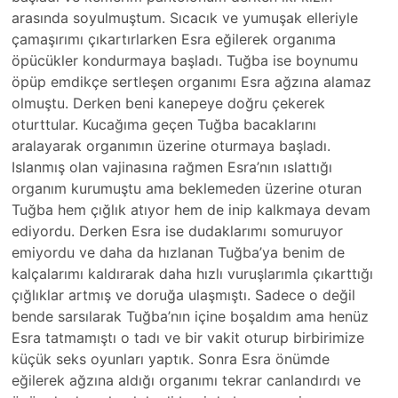
arasında soyulmuştum. Sıcacık ve yumuşak elleriyle
çamaşırımı çıkartırlarken Esra eğilerek organıma
öpücükler kondurmaya başladı. Tuğba ise boynumu
öpüp emdikçe sertleşen organımı Esra ağzına alamaz
olmuştu. Derken beni kanepeye doğru çekerek
oturttular. Kucağıma geçen Tuğba bacaklarını
aralayarak organımın üzerine oturmaya başladı.
Islanmış olan vajinasına rağmen Esra’nın ıslattığı
organım kurumuştu ama beklemeden üzerine oturan
Tuğba hem çığlık atıyor hem de inip kalkmaya devam
ediyordu. Derken Esra ise dudaklarımı somuruyor
emiyordu ve daha da hızlanan Tuğba’ya benim de
kalçalarımı kaldırarak daha hızlı vuruşlarımla çıkarttığı
çığlıklar artmış ve doruğa ulaşmıştı. Sadece o değil
bende sarsılarak Tuğba’nın içine boşaldım ama henüz
Esra tatmamıştı o tadı ve bir vakit oturup birbirimize
küçük seks oyunları yaptık. Sonra Esra önümde
eğilerek ağzına aldığı organımı tekrar canlandırdı ve