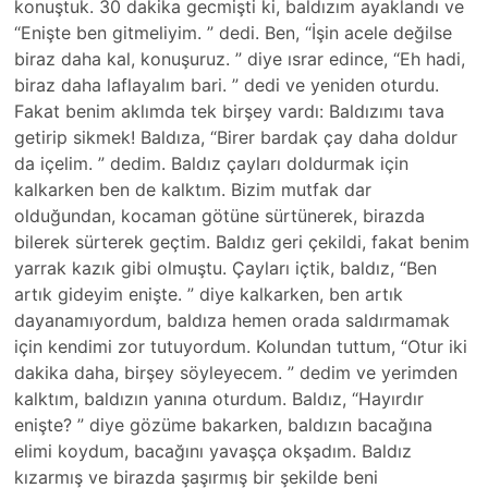
konuştuk. 30 dakika gecmişti ki, baldızım ayaklandı ve
“Enişte ben gitmeliyim. ” dedi. Ben, “İşin acele değilse
biraz daha kal, konuşuruz. ” diye ısrar edince, “Eh hadi,
biraz daha laflayalım bari. ” dedi ve yeniden oturdu.
Fakat benim aklımda tek birşey vardı: Baldızımı tava
getirip sikmek! Baldıza, “Birer bardak çay daha doldur
da içelim. ” dedim. Baldız çayları doldurmak için
kalkarken ben de kalktım. Bizim mutfak dar
olduğundan, kocaman götüne sürtünerek, birazda
bilerek sürterek geçtim. Baldız geri çekildi, fakat benim
yarrak kazık gibi olmuştu. Çayları içtik, baldız, “Ben
artık gideyim enişte. ” diye kalkarken, ben artık
dayanamıyordum, baldıza hemen orada saldırmamak
için kendimi zor tutuyordum. Kolundan tuttum, “Otur iki
dakika daha, birşey söyleyecem. ” dedim ve yerimden
kalktım, baldızın yanına oturdum. Baldız, “Hayırdır
enişte? ” diye gözüme bakarken, baldızın bacağına
elimi koydum, bacağını yavaşça okşadım. Baldız
kızarmış ve birazda şaşırmış bir şekilde beni