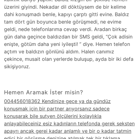
üzerini giyindi. Nekadar dil döktüysem de bir kelime
dahi konuşmadı benle, kapıyı çarptı gitti evine. Baldız
tam dört gün boyunca benle görüşmedi, ne evime
geldi, nede telefonlarıma cevap verdi. Aradan birkaç
gün daha geçince baldızdan bir SMS geldi, “Çok adisin
enişte, götüm daha yeni iyileşti! ” diye. Hemen telefon
açtım ve baldızın gönlünü aldım. Halen canımız
çekince, musait olan yerlerde buluşup, ayda bir iki defa
sikişiyoruz.
Hemen Aramak İster misin?
004456018362 Kendinize gece ya da gündüz
konuşmak için bir partner arıyorsanız,sadece
konuşarak bile sutyen ölçülerini kolaylıkla
anlayabileceiniz esiz kadınların telefonda gerek seksten
apayrı ancak gerei kadar anlamlı ve bir o kadar tatmin
edici bir görüşme denizine atılmak tek bir tıklama