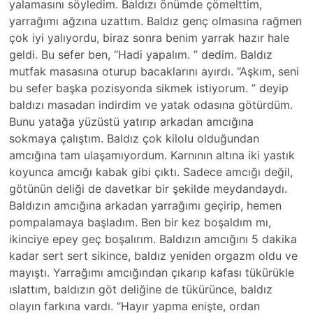
yalamasını söyledim. Baldızı önümde çömelttim,
yarrağımı ağzına uzattım. Baldız genç olmasına rağmen
çok iyi yalıyordu, biraz sonra benim yarrak hazır hale
geldi. Bu sefer ben, “Hadi yapalım. ” dedim. Baldız
mutfak masasına oturup bacaklarını ayırdı. “Aşkım, seni
bu sefer başka pozisyonda sikmek istiyorum. ” deyip
baldızı masadan indirdim ve yatak odasına götürdüm.
Bunu yatağa yüzüstü yatırıp arkadan amcığına
sokmaya çalıştım. Baldız çok kilolu olduğundan
amcığına tam ulaşamıyordum. Karnının altına iki yastık
koyunca amcığı kabak gibi çıktı. Sadece amcığı değil,
götünün deliği de davetkar bir şekilde meydandaydı.
Baldızın amcığına arkadan yarrağımı geçirip, hemen
pompalamaya başladım. Ben bir kez boşaldım mı,
ikinciye epey geç boşalırım. Baldızın amcığını 5 dakika
kadar sert sert sikince, baldız yeniden orgazm oldu ve
mayıştı. Yarrağımı amcığından çıkarıp kafası tükürükle
ıslattım, baldızın göt deliğine de tükürünce, baldız
olayın farkına vardı. “Hayır yapma enişte, ordan