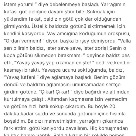
istemiyorum! ” diye debelenmeye başladı. Yarrağımın
kafası göt deliğine dayamıştım bile. Sokmak için
yüklendim fakat, baldızın götü çok dar olduğundan
girmiyordu. Üstelik baldızda götünü siktirmemek için
kendini kasıyordu. Vay amcığına koduğumun orospusu,
“Ordan vermem! ” diyor, başka birşey demiyordu. “Valla
sen bilirsin baldız, ister seve seve, ister zorla! Senin o
koca götünü sikmeden bırakmam! ” deyince baldız pes
etti, “Yavaş yavaş yap ozaman enişte! ” dedi ve kendini
kasmayı bıraktı. Yavaşca ucunu soktuğumda, baldız,
“Yavaş lütfen! ” diye ağlamaya başladı. Benim gözüm
döndü ve baldızın ağlamasını umursamadan sertçe
girdim götüne. “Çıkar! Çıkar! ” diye bağırdı ve altımdan
kurtulmaya çalıştı. Altımdan kaçmasına izin vermedim
ve götüne hızlı hızlı sokup çıkardım. Bu böyle 20
dakika kadar sürdü ve sonunda götünün içine hışımla
boşaldım. Baldızı mahvetmiştim, yarrağımı çıkarınca
fark ettim, götü kanıyordu zavallının. Hiç konuşmadan
kalktık banyo yaptık. Baldız kızgın bir şekilde hemen