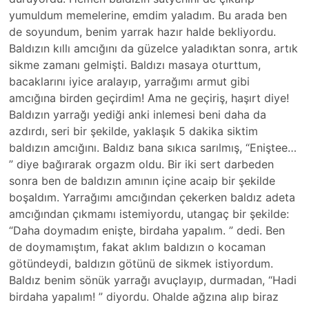
yumuldum memelerine, emdim yaladım. Bu arada ben
de soyundum, benim yarrak hazır halde bekliyordu.
Baldızın kıllı amcığını da güzelce yaladıktan sonra, artık
sikme zamanı gelmişti. Baldızı masaya oturttum,
bacaklarını iyice aralayıp, yarrağımı armut gibi
amcığına birden geçirdim! Ama ne geçiriş, haşırt diye!
Baldızın yarrağı yediği anki inlemesi beni daha da
azdırdı, seri bir şekilde, yaklaşık 5 dakika siktim
baldızın amcığını. Baldız bana sıkıca sarılmış, “Eniştee…
” diye bağırarak orgazm oldu. Bir iki sert darbeden
sonra ben de baldızın amının içine acaip bir şekilde
boşaldım. Yarrağımı amcığından çekerken baldız adeta
amcığından çıkmamı istemiyordu, utangaç bir şekilde:
“Daha doymadım enişte, birdaha yapalım. ” dedi. Ben
de doymamıştım, fakat aklım baldızın o kocaman
götündeydi, baldızın götünü de sikmek istiyordum.
Baldız benim sönük yarrağı avuçlayıp, durmadan, “Hadi
birdaha yapalım! ” diyordu. Ohalde ağzına alıp biraz