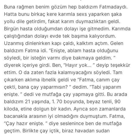
Buna rağmen benim gözüm hep baldızım Fatmadaydı.
Hatta bunu birkaç kere karımla sexs yaparken şaka
yollu dile getirdim, fakat karım duymazlıktan geldi.
Birgün hasta olduğumdan dolayı işe gitmedim. Karımda
çalıştığından dolayı evde tek başıma kalıyordum.
Uzanmış dinlenirken kapı çaldı, kalktım açtım. Gelen
baldızım Fatma idi. “Enişte, ablam hasta olduğunu
söyledi, bir isteğin varmı diye bakmaya geldim. ”
diyerek içeriye girdi. Ben, “Hayır yok… ” deyip teşekkür
ettim. O da zaten fazla kalamıyacağını söyledi. Tam
çıkarken aklıma ibnelik geldi ve “Fatma, canım çay
çekti, bana çay yaparmısın? ” dedim. “Tabi yaparım
enişte. ” dedi ve mutfağa çay yapmaya gitti. Bu arada
baldızım 21 yaşında, 1. 70 boyunda, beyaz tenli, 90
kiloda, etine dolgun bir kadın. Ayrıca son zamanlarda
bacanakla arasının iyi olmadığını duymuştum. Fatma,
“Çay hazır enişte. ” diye seslenince ben de mutfağa
geçtim. Birlikte çay içtik, biraz havadan sudan