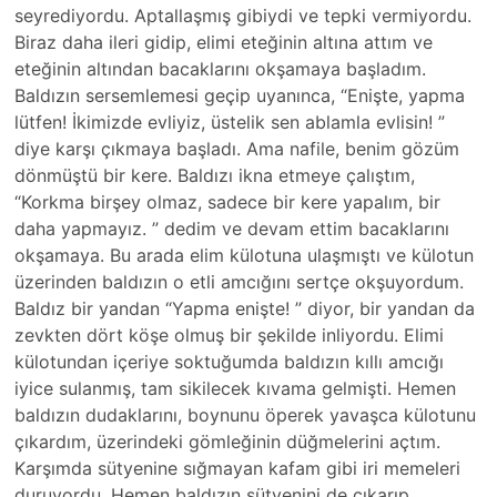
seyrediyordu. Aptallaşmış gibiydi ve tepki vermiyordu.
Biraz daha ileri gidip, elimi eteğinin altına attım ve
eteğinin altından bacaklarını okşamaya başladım.
Baldızın sersemlemesi geçip uyanınca, “Enişte, yapma
lütfen! İkimizde evliyiz, üstelik sen ablamla evlisin! ”
diye karşı çıkmaya başladı. Ama nafile, benim gözüm
dönmüştü bir kere. Baldızı ikna etmeye çalıştım,
“Korkma birşey olmaz, sadece bir kere yapalım, bir
daha yapmayız. ” dedim ve devam ettim bacaklarını
okşamaya. Bu arada elim külotuna ulaşmıştı ve külotun
üzerinden baldızın o etli amcığını sertçe okşuyordum.
Baldız bir yandan “Yapma enişte! ” diyor, bir yandan da
zevkten dört köşe olmuş bir şekilde inliyordu. Elimi
külotundan içeriye soktuğumda baldızın kıllı amcığı
iyice sulanmış, tam sikilecek kıvama gelmişti. Hemen
baldızın dudaklarını, boynunu öperek yavaşca külotunu
çıkardım, üzerindeki gömleğinin düğmelerini açtım.
Karşımda sütyenine sığmayan kafam gibi iri memeleri
duruyordu. Hemen baldızın sütyenini de çıkarıp