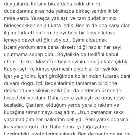
duygulardı. Kafamı biraz daha kaldırdım ve
dudaklarımız arasında yalnızca birkaç santimlik bir
mola vardı. Yavaşça yaklaştı ve tam dudaklarımız
birleşecekken en alt kata indik. Benim de ona karşı olan
ilgimi fark ettiğinden dolayı beni bir fincan kahve
içmeye davet ettiğini söyledi. Eşimi aldatmak
istemiyordum ama bana hissettirdiği hazlar her şeyi
unutmama sebep oldu. Böylelikle de teklifini kabul
ettim. Tekrar Muzaffer beyin evinin olduğu kata çıktık
Kapıyı açtı ve kimse görmesin diye hızlı bir şekilde
içeriye girdim. İçeri girdiğimde kollarımdan tutarak beni
duvara doğru itti. Bedenlerimiz tamamen birbirine
değiyordu ve sikinin kalktığını da bedenim üzerinde
hissedebiliyordum. Daha sonra yaklaştı ve öpüşmeye
başladık. Çantamı olduğum yerde yere bıraktım ve
kucağına tırmanmaya başladım. Uzun zamandır seks
yaşamadığım her halimden belliydi. Beni yatak odasına
kucağında götürdü. Daha sonra yatağa yatırdı
üzerimdeki kıyafetlerimi çıkardı. Ben de pantolonunu ve