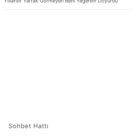
Yıllardır Yarrak Görmeyen Beni Yeğenim Doyurdu
Sohbet Hattı