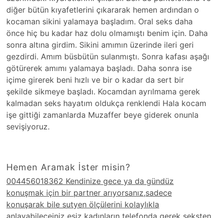
diğer bütün kıyafetlerini çıkararak hemen ardından o
kocaman sikini yalamaya başladım. Oral seks daha
önce hiç bu kadar haz dolu olmamıştı benim için. Daha
sonra altına girdim. Sikini amımın üzerinde ileri geri
gezdirdi. Amım büsbütün sulanmıştı. Sonra kafası aşağı
götürerek amımı yalamaya başladı. Daha sonra ise
içime girerek beni hızlı ve bir o kadar da sert bir
şekilde sikmeye başladı. Kocamdan ayrılmama gerek
kalmadan seks hayatım oldukça renklendi Hala kocam
işe gittiği zamanlarda Muzaffer beye giderek onunla
sevişiyoruz.
Hemen Aramak İster misin?
004456018362 Kendinize gece ya da gündüz
konuşmak için bir partner arıyorsanız,sadece
konuşarak bile sutyen ölçülerini kolaylıkla
anlayabileceiniz esiz kadınların telefonda gerek seksten