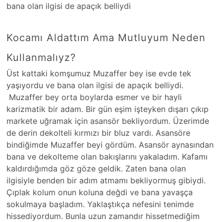
bana olan ilgisi de apaçık belliydi
Kocamı Aldattım Ama Mutluyum Neden
Kullanmalıyz?
Üst kattaki komşumuz Muzaffer bey ise evde tek
yaşıyordu ve bana olan ilgisi de apaçık belliydi.
Muzaffer bey orta boylarda esmer ve bir hayli
karizmatik bir adam. Bir gün eşim işteyken dışarı çıkıp
markete uğramak için asansör bekliyordum. Üzerimde
de derin dekolteli kırmızı bir bluz vardı. Asansöre
bindiğimde Muzaffer beyi gördüm. Asansör aynasından
bana ve dekolteme olan bakışlarını yakaladım. Kafamı
kaldırdığımda göz göze geldik. Zaten bana olan
ilgisiyle benden bir adım atmamı bekliyormuş gibiydi.
Çıplak kolum onun koluna değdi ve bana yavaşça
sokulmaya başladım. Yaklaştıkça nefesini tenimde
hissediyordum. Bunla uzun zamandır hissetmediğim