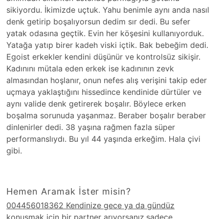
Hemen Aramak İster misin?
004456018362 Kendinize gece ya da gündüz
konuşmak için bir partner arıyorsanız,sadece