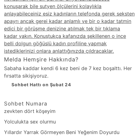
konuşarak bile sutyen ölçülerini kolaylıkla
anlayabileceiniz esiz kadınların telefonda gerek seksten
apayrı ancak gerei kadar anlamlı ve bir o kadar tatmin
edici bir görüşme denizine atılmak tek bir tıklama
kadar yakın. Konuştukça kafanızda şekillenen o ince
belli dolgun göğüslü kadın profiline yapmak
istediklerinizi onlara anlattığınızda çıldracaklar.
Melda Hemşire Hakkında?
Sabaha kaddar kendi 6 kez beni de 7 kez boşalttı. Her
fırsatta sikişiyoruz.
Sohbet Hattı on Şubat 24
Sohbet Numara
zevkten dört köşeyim
Yolculukta sex olurmu
Yıllardır Yarrak Görmeyen Beni Yeğenim Doyurdu