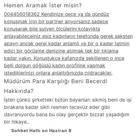
Hemen Aramak İster misin?
004456018362 Kendinize gece ya da gündüz
konuşmak için bir partner arıyorsanız,sadece
konuşarak bile sutyen ölçülerini kolaylıkla
anlayabileceiniz esiz kadınların telefonda gerek seksten
apayrı ancak gerei kadar anlamlı ve bir o kadar tatmin
edici bir görüşme denizine atılmak tek bir tıklama
kadar yakın. Konuştukça kafanızda şekillenen o ince
belli dolgun göğüslü kadın profiline yapmak
istediklerinizi onlara anlattığınızda çıldracaklar.
Müdürüm Para Karşılığı Beni Becerdi
Hakkında?
İşten çünkü şirketteki bütün bayanları sikmiş beni de işi
bırakana kadar sikti resmen tecavüz eder gibi
davranıyordu bana bu olay gerçektir bizzat yaşadığım
bir hikaye..
Sohbet Hattı on Haziran 9