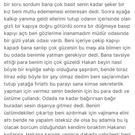
bir soru sordum bana çok basit senin kadar şeker bir
kız beni mutlu edememesi enteresan dedi. Sonra ayağa
kalkıp yanıma geldi ellerimi tutup odanın içerisinde olan
gizli bir kapıya doğru götürdü sonra bir düğmeye basıp
kapıyı açtı ben gözlerime inanamadım müdür odasında
bir gizli yatak odası vardı. Beni içeriye çekip kapıyı
kapadı bana sarılıp çok güzelsin bu maşı ala bilmen için
bu odada benimle yatman gerekiyor dedi. Bana tavsiye
ettiği para benim için çok güzeldi Hakan beyin nasıl
böyle bir kişiliğe sahip olduğuna şaşırdım, bende biraz
itiraz edip böyle bir şey olmaz dedim beni saçlarımdan
tutup yatağa fırlattı bu parayı sana kimse sekreterlik
yapman için vermez senin bedenin için bu para dedi ve
üstüme çullandı. Odada ne kadar bağırırsan bağır
buradan sesin dışarıya gitmez dedi. Benim
üstümdekileri çıkartıp beni azdırmak için vajinama elini
attı bende ne yapalım isteksiz de olsa bu adamla bu iş
olacak borcum olduğundan kendimi bıraktım Hakanın
kollarına. Hakana karşılık verince dahada vahşileşti beni