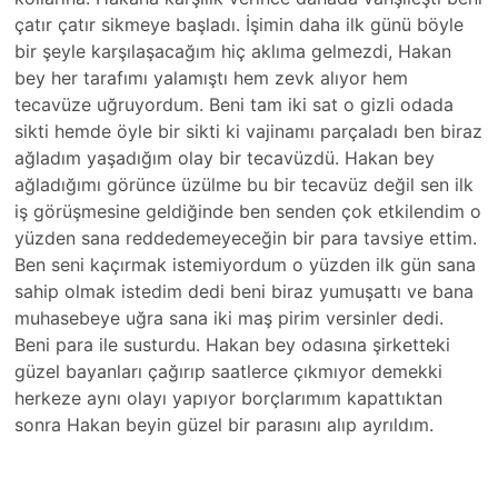
çatır çatır sikmeye başladı. İşimin daha ilk günü böyle
bir şeyle karşılaşacağım hiç aklıma gelmezdi, Hakan
bey her tarafımı yalamıştı hem zevk alıyor hem
tecavüze uğruyordum. Beni tam iki sat o gizli odada
sikti hemde öyle bir sikti ki vajinamı parçaladı ben biraz
ağladım yaşadığım olay bir tecavüzdü. Hakan bey
ağladığımı görünce üzülme bu bir tecavüz değil sen ilk
iş görüşmesine geldiğinde ben senden çok etkilendim o
yüzden sana reddedemeyeceğin bir para tavsiye ettim.
Ben seni kaçırmak istemiyordum o yüzden ilk gün sana
sahip olmak istedim dedi beni biraz yumuşattı ve bana
muhasebeye uğra sana iki maş pirim versinler dedi.
Beni para ile susturdu. Hakan bey odasına şirketteki
güzel bayanları çağırıp saatlerce çıkmıyor demekki
herkeze aynı olayı yapıyor borçlarımım kapattıktan
sonra Hakan beyin güzel bir parasını alıp ayrıldım.