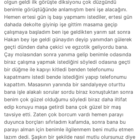
olgun geldi ilk görüşte diksiyonu çok düzgündü
benimle görüştüğünde anlamıştım beni işe alacağını.
Hemen ertesi gün iş başı yapmamı istediler, ertesi gün
dahada dekolte giyinip işe gittim masama geçip
çalışmaya başladım ben işe geldikten yarım sat sonra
Hakan bey işe geldi günaydın deyip yanımdan gülerek
geçti dünden daha çekici ve egzotik geliyordu bana.
Çay molasından sonra yanıma gelip benimle odasında
biraz çalışma yapmak istediğini söyledi odasına geçti
bir düğme ile kapıyı kitledi benden telefonumu
kapatmamı istedi bende istediğini yapıp telefonumu
kapattım. Masasının yanında bir sandalyeye oturttu
bana işle alakalı sorular sordu biraz konuştuktan sonra
benim çok güzel olduğumu söyledi biraz daha iltifat
edip konuyu maşa getirdi bana çok güzel bir maş
tavsiye etti. Zaten çok borcum vardı hemen parayı
duyunca borçları sıfırladım kafamda, sonra bana bu
parayı alman için benimle ilgilenmem beni mutlu etmen
lazım dedi. Şaşkın bir şekilde nasıl mutlu olursunuz diye