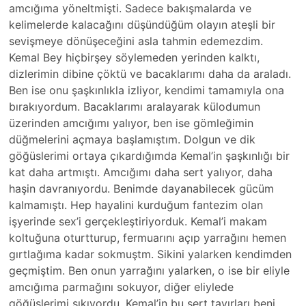
amcığıma yöneltmişti. Sadece bakışmalarda ve
kelimelerde kalacağını düşündüğüm olayın ateşli bir
sevişmeye dönüşeceğini asla tahmin edemezdim.
Kemal Bey hiçbirşey söylemeden yerinden kalktı,
dizlerimin dibine çöktü ve bacaklarımı daha da araladı.
Ben ise onu şaşkınlıkla izliyor, kendimi tamamıyla ona
bırakıyordum. Bacaklarımı aralayarak külodumun
üzerinden amcığımı yalıyor, ben ise gömleğimin
düğmelerini açmaya başlamıştım. Dolgun ve dik
göğüslerimi ortaya çıkardığımda Kemal’in şaşkınlığı bir
kat daha artmıştı. Amcığımı daha sert yalıyor, daha
haşin davranıyordu. Benimde dayanabilecek gücüm
kalmamıştı. Hep hayalini kurduğum fantezim olan
işyerinde sex’i gerçekleştiriyorduk. Kemal’i makam
koltuğuna oturtturup, fermuarını açıp yarrağını hemen
gırtlağıma kadar sokmuştm. Sikini yalarken kendimden
geçmiştim. Ben onun yarrağını yalarken, o ise bir eliyle
amcığıma parmağını sokuyor, diğer eliylede
göğüslerimi sıkıyordu. Kemal’in bu sert tavırları beni