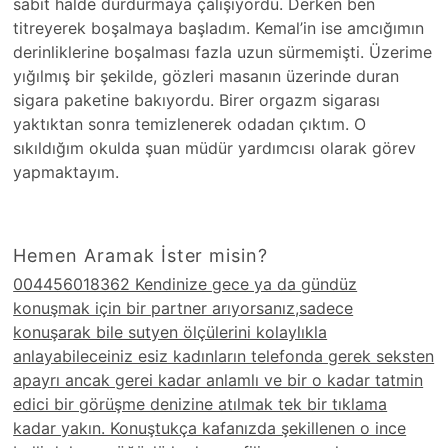
sabit halde durdurmaya çalışıyordu. Derken ben
titreyerek boşalmaya başladım. Kemal’in ise amcığımın
derinliklerine boşalması fazla uzun sürmemişti. Üzerime
yığılmış bir şekilde, gözleri masanın üzerinde duran
sigara paketine bakıyordu. Birer orgazm sigarası
yaktıktan sonra temizlenerek odadan çıktım. O
sıkıldığım okulda şuan müdür yardımcısı olarak görev
yapmaktayım.
Hemen Aramak İster misin?
004456018362 Kendinize gece ya da gündüz
konuşmak için bir partner arıyorsanız,sadece
konuşarak bile sutyen ölçülerini kolaylıkla
anlayabileceiniz esiz kadınların telefonda gerek seksten
apayrı ancak gerei kadar anlamlı ve bir o kadar tatmin
edici bir görüşme denizine atılmak tek bir tıklama
kadar yakın. Konuştukça kafanızda şekillenen o ince