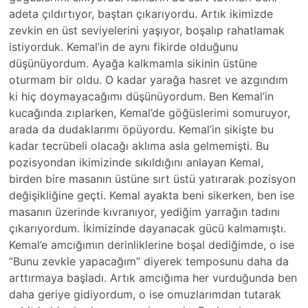
adeta çıldırtıyor, baştan çıkarıyordu. Artık ikimizde
zevkin en üst seviyelerini yaşıyor, boşalıp rahatlamak
istiyorduk. Kemal’in de aynı fikirde olduğunu
düşünüyordum. Ayağa kalkmamla sikinin üstüne
oturmam bir oldu. O kadar yarağa hasret ve azgındım
ki hiç doymayacağımı düşünüyordum. Ben Kemal’in
kucağında zıplarken, Kemal’de göğüslerimi somuruyor,
arada da dudaklarımı öpüyordu. Kemal’in sikişte bu
kadar tecrübeli olacağı aklıma asla gelmemişti. Bu
pozisyondan ikimizinde sıkıldığını anlayan Kemal,
birden bire masanın üstüne sırt üstü yatırarak pozisyon
değişikliğine geçti. Kemal ayakta beni sikerken, ben ise
masanın üzerinde kıvranıyor, yediğim yarrağın tadını
çıkarıyordum. İkimizinde dayanacak gücü kalmamıştı.
Kemal’e amcığımın derinliklerine boşal dediğimde, o ise
“Bunu zevkle yapacağım” diyerek temposunu daha da
arttırmaya başladı. Artık amcığıma her vurduğunda ben
daha geriye gidiyordum, o ise omuzlarımdan tutarak