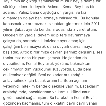
Tayinimin ilk çıktığı zamanlarda müdür beyle daima bir
sürtüşme içerisindeydik. Aslında, Kemal Bey hoş bir
adamdı. Yalnız bana duyduğu ön yargısı ve kız
olmamdan dolayı beni ezmeye çalışıyordu. Bu konuları
konuşmak ve aramızdaki sıkıntıları gidermek için 2011
yılının Şubat ayında kendisini odasında ziyaret ettim.
Önceleri ön yargısı devam edip ters davranmaya
çalışsa da, sonradan ikimizinde aynı amaç için
çalıştığını benimseyerek daha duyarlı davranmaya
başladık. Artık birbirimize davranışlarımız değişmiş, ses
tonlarımız daha bir yumuşamıştı. Hoşlandım da
diyebilirdim. Kemal Bey artık yüzüme bakmaktan
çekinmiyor, tüm vücudumu süzüyordu. Buda beni
etkilemiyor değildi. Beni ne kadar arzuladığını
anlayabilmek için bacak aramı hafifden açmam
yeterliydi, nitekim bende o şekilde yaptım. Bacaklarımı
araladığımda, bacaklarımın ve kırmızı külodumun
görünmesini sağlamıştım. Bu hareketim Kemal Bey’in
gözünden kaçmamış, tüm dikkatini cayır cayır yanan