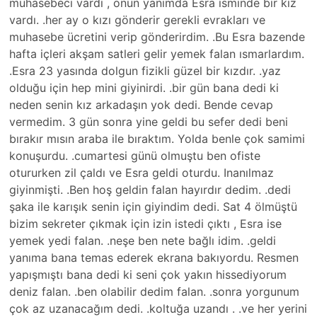
muhasebeci vardı , onun yanımda Esra isminde bir kız
vardı. .her ay o kızı gönderir gerekli evrakları ve
muhasebe ücretini verip gönderirdim. .Bu Esra bazende
hafta içleri akşam satleri gelir yemek falan ısmarlardım.
.Esra 23 yasında dolgun fizikli güzel bir kızdır. .yaz
olduğu için hep mini giyinirdi. .bir gün bana dedi ki
neden senin kız arkadaşın yok dedi. Bende cevap
vermedim. 3 gün sonra yine geldi bu sefer dedi beni
bırakır mısın araba ile bıraktım. Yolda benle çok samimi
konuşurdu. .cumartesi günü olmuştu ben ofiste
otururken zil çaldı ve Esra geldi oturdu. Inanılmaz
giyinmişti. .Ben hoş geldin falan hayırdır dedim. .dedi
şaka ile karışık senin için giyindim dedi. Sat 4 ölmüştü
bizim sekreter çıkmak için izin istedi çıktı , Esra ise
yemek yedi falan. .neşe ben nete bağlı idim. .geldi
yanıma bana temas ederek ekrana bakıyordu. Resmen
yapışmıştı bana dedi ki seni çok yakın hissediyorum
deniz falan. .ben olabilir dedim falan. .sonra yorgunum
çok az uzanacağım dedi. .koltuğa uzandı . .ve her yerini