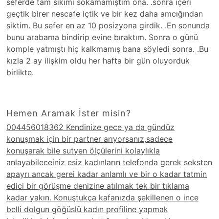
seferde tam sıkımı sokamamıştım ona. .sonra içeri
geçtik birer nescafe içtik ve bir kez daha amcığından
siktim. Bu sefer en az 10 posizyona girdik. .En sonunda
bunu arabama bindirip evine bıraktım. Sonra o günü
komple yatmıştı hiç kalkmamış bana söyledi sonra. .Bu
kızla 2 ay ilişkim oldu her hafta bir gün oluyorduk
birlikte.
Hemen Aramak İster misin?
004456018362 Kendinize gece ya da gündüz
konuşmak için bir partner arıyorsanız,sadece
konuşarak bile sutyen ölçülerini kolaylıkla
anlayabileceiniz esiz kadınların telefonda gerek seksten
apayrı ancak gerei kadar anlamlı ve bir o kadar tatmin
edici bir görüşme denizine atılmak tek bir tıklama
kadar yakın. Konuştukça kafanızda şekillenen o ince
belli dolgun göğüslü kadın profiline yapmak