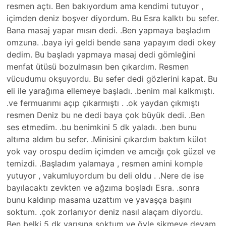
resmen açtı. Ben bakıyordum ama kendimi tutuyor ,
içimden deniz boşver diyordum. Bu Esra kalktı bu sefer.
Bana masaj yapar mısın dedi. .Ben yapmaya başladım
omzuna. .baya iyi geldi bende sana yapayım dedi okey
dedim. Bu başladı yapmaya masaj dedi gömleğini
menfat ütüsü bozulmasın ben çıkardım. Resmen
vücudumu okşuyordu. Bu sefer dedi gözlerini kapat. Bu
eli ile yarağıma ellemeye başladı. .benim mal kalkmıştı.
.ve fermuarımı açıp çıkarmıştı . .ok yaydan çıkmıştı
resmen Deniz bu ne dedi baya çok büyük dedi. .Ben
ses etmedim. .bu benimkini 5 dk yaladı. .ben bunu
altıma aldım bu sefer. .Minisini çıkardım baktım külot
yok vay orospu dedim içimden ve amcığı çok güzel ve
temizdi. .Başladım yalamaya , resmen amini komple
yutuyor , vakumluyordum bu deli oldu . .Nere de ise
bayılacaktı zevkten ve ağzıma boşladı Esra. .sonra
bunu kaldırıp masama uzattım ve yavaşça başını
soktum. .çok zorlanıyor deniz nasıl alaçam diyordu.
Ben belki 5 dk yarısına soktum ve öyle sikmeye devam