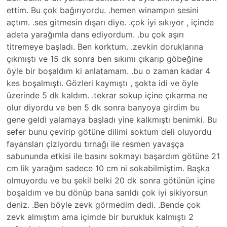
ettim. Bu çok bağırıyordu. .hemen winampın sesini
açtım. .ses gitmesin dışarı diye. .çok iyi sıkıyor , içinde
adeta yarağımla dans ediyordum. .bu çok aşırı
titremeye başladı. Ben korktum. .zevkin doruklarına
çıkmıştı ve 15 dk sonra ben sıkımı çıkarıp göbeğine
öyle bir boşaldım ki anlatamam. .bu o zaman kadar 4
kes boşalmıştı. Gözleri kaymıştı , şokta idi ve öyle
üzerinde 5 dk kaldım. .tekrar sokup içine çıkarma ne
olur diyordu ve ben 5 dk sonra banyoya girdim bu
gene geldi yalamaya başladı yine kalkmıştı benimki. Bu
sefer bunu çevirip götüne dilimi soktum deli oluyordu
fayansları çiziyordu tırnağı ile resmen yavaşça
sabununda etkisi ile basını sokmayı başardım götüne 21
cm lik yarağım sadece 10 cm ni sokabilmiştim. Başka
olmuyordu ve bu şekil belki 20 dk sonra götünün içine
boşaldım ve bu dönüp bana sarıldı çok iyi sikiyorsun
deniz. .Ben böyle zevk görmedim dedi. .Bende çok
zevk almıştım ama içimde bir burukluk kalmıştı 2