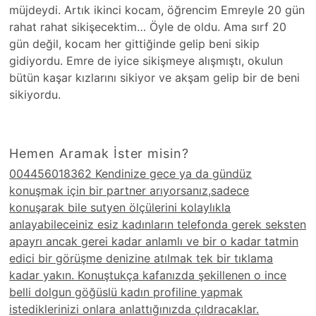
Hemen Aramak İster misin?
004456018362 Kendinize gece ya da gündüz
konuşmak için bir partner arıyorsanız,sadece
konuşarak bile sutyen ölçülerini kolaylıkla
anlayabileceiniz esiz kadınların telefonda gerek seksten
apayrı ancak gerei kadar anlamlı ve bir o kadar tatmin
edici bir görüşme denizine atılmak tek bir tıklama
kadar yakın. Konuştukça kafanızda şekillenen o ince
belli dolgun göğüslü kadın profiline yapmak
istediklerinizi onlara anlattığınızda çıldracaklar.