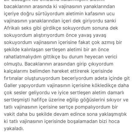
bacaklarının arasında ki vajinasının yanaklarından
içeriye doğru sürtüyordum aletimin kafasının ucu
vajinasının yanaklarından içeri dek giriyordu sanki
Afrikalı seks gibi girdikçe sokuyordum sonuna dek
sokuyordum alıştırıyordum önce yavaş yavaş
sokuyordum vajinasının içerisine fakat çok azmış bir
şekilde kalınlaşan sertleşen aletimi bir an önce
rahatlatmalıydım gittikçe bu durum heyecan verici
olmuştu. Bacaklarının arasından girip çıkıyordum
kalçalarımı belimden hareket ettirerek içerisinde
fırtınalar oluşturuyordum beceriyordum adeta içinde git
Galler yapıyordum vajinasının içerisine kökledikçe daha
çok sesler geliyordu ve iyice sertleşen aletim damarlı
sertleşmişti hafifçe üzerine eğilip göğüslerini sıkıyor ve
tatlı vajinasının içerisine sertçe pompalıyordum bir
vakit daha bu şekilde devam edince sona yaklaşmıştık
ki tatlı vajinasının içerisinde boşalamadan bizi hoca
yakaladı.