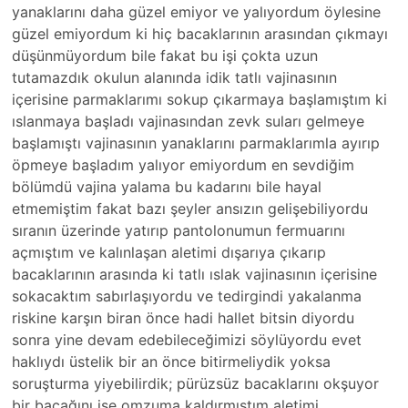
yanaklarını daha güzel emiyor ve yalıyordum öylesine
güzel emiyordum ki hiç bacaklarının arasından çıkmayı
düşünmüyordum bile fakat bu işi çokta uzun
tutamazdık okulun alanında idik tatlı vajinasının
içerisine parmaklarımı sokup çıkarmaya başlamıştım ki
ıslanmaya başladı vajinasından zevk suları gelmeye
başlamıştı vajinasının yanaklarını parmaklarımla ayırıp
öpmeye başladım yalıyor emiyordum en sevdiğim
bölümdü vajina yalama bu kadarını bile hayal
etmemiştim fakat bazı şeyler ansızın gelişebiliyordu
sıranın üzerinde yatırıp pantolonumun fermuarını
açmıştım ve kalınlaşan aletimi dışarıya çıkarıp
bacaklarının arasında ki tatlı ıslak vajinasının içerisine
sokacaktım sabırlaşıyordu ve tedirgindi yakalanma
riskine karşın biran önce hadi hallet bitsin diyordu
sonra yine devam edebileceğimizi söylüyordu evet
haklıydı üstelik bir an önce bitirmeliydik yoksa
soruşturma yiyebilirdik; pürüzsüz bacaklarını okşuyor
bir bacağını ise omzuma kaldırmıştım aletimi