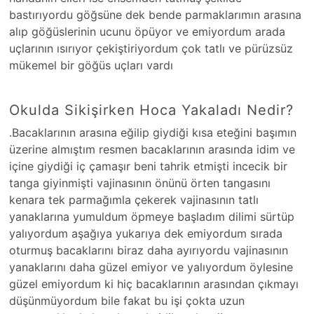
bastırıyordu göğsüne dek bende parmaklarımın arasına
alıp göğüslerinin ucunu öpüyor ve emiyordum arada
uçlarının ısırıyor çekiştiriyordum çok tatlı ve pürüzsüz
mükemel bir göğüs uçları vardı
Okulda Sikişirken Hoca Yakaladı Nedir?
.Bacaklarının arasına eğilip giydiği kısa eteğini başımın
üzerine almıştım resmen bacaklarının arasında idim ve
içine giydiği iç çamaşır beni tahrik etmişti incecik bir
tanga giyinmişti vajinasının önünü örten tangasını
kenara tek parmağımla çekerek vajinasının tatlı
yanaklarına yumuldum öpmeye başladım dilimi sürtüp
yalıyordum aşağıya yukarıya dek emiyordum sırada
oturmuş bacaklarını biraz daha ayırıyordu vajinasının
yanaklarını daha güzel emiyor ve yalıyordum öylesine
güzel emiyordum ki hiç bacaklarının arasından çıkmayı
düşünmüyordum bile fakat bu işi çokta uzun