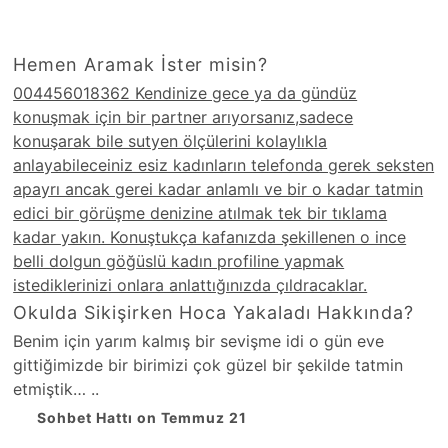
Hemen Aramak İster misin?
004456018362 Kendinize gece ya da gündüz
konuşmak için bir partner arıyorsanız,sadece
konuşarak bile sutyen ölçülerini kolaylıkla
anlayabileceiniz esiz kadınların telefonda gerek seksten
apayrı ancak gerei kadar anlamlı ve bir o kadar tatmin
edici bir görüşme denizine atılmak tek bir tıklama
kadar yakın. Konuştukça kafanızda şekillenen o ince
belli dolgun göğüslü kadın profiline yapmak
istediklerinizi onlara anlattığınızda çıldracaklar.
Okulda Sikişirken Hoca Yakaladı Hakkında?
Benim için yarım kalmış bir sevişme idi o gün eve
gittiğimizde bir birimizi çok güzel bir şekilde tatmin
etmiştik… ..
Sohbet Hattı on Temmuz 21