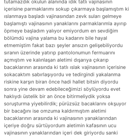
tutamazdık okulun alanında idik tatlı vajinasının
içerisine parmaklarımı sokup çıkarmaya başlamıştım ki
ıslanmaya başladı vajinasından zevk suları gelmeye
başlamıştı vajinasının yanaklarını parmaklarımla ayırıp
öpmeye başladım yalıyor emiyordum en sevdiğim
bölümdü vajina yalama bu kadarını bile hayal
etmemiştim fakat bazı şeyler ansızın gelişebiliyordu
sıranın üzerinde yatırıp pantolonumun fermuarını
açmıştım ve kalınlaşan aletimi dışarıya çıkarıp
bacaklarının arasında ki tatlı ıslak vajinasının içerisine
sokacaktım sabırlaşıyordu ve tedirgindi yakalanma
riskine karşın biran önce hadi hallet bitsin diyordu
sonra yine devam edebileceğimizi söylüyordu evet
haklıydı üstelik bir an önce bitirmeliydik yoksa
soruşturma yiyebilirdik; pürüzsüz bacaklarını okşuyor
bir bacağını ise omzuma kaldırmıştım aletimi
bacaklarının arasında ki vajinasının yanaklarından
içeriye doğru sürtüyordum aletimin kafasının ucu
vajinasının yanaklarından içeri dek giriyordu sanki