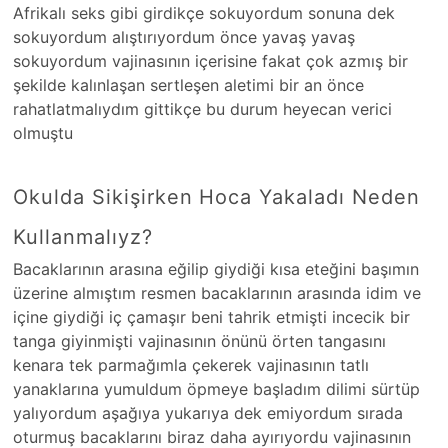
Afrikalı seks gibi girdikçe sokuyordum sonuna dek
sokuyordum alıştırıyordum önce yavaş yavaş
sokuyordum vajinasının içerisine fakat çok azmış bir
şekilde kalınlaşan sertleşen aletimi bir an önce
rahatlatmalıydım gittikçe bu durum heyecan verici
olmuştu
Okulda Sikişirken Hoca Yakaladı Neden
Kullanmalıyz?
Bacaklarının arasına eğilip giydiği kısa eteğini başımın
üzerine almıştım resmen bacaklarının arasında idim ve
içine giydiği iç çamaşır beni tahrik etmişti incecik bir
tanga giyinmişti vajinasının önünü örten tangasını
kenara tek parmağımla çekerek vajinasının tatlı
yanaklarına yumuldum öpmeye başladım dilimi sürtüp
yalıyordum aşağıya yukarıya dek emiyordum sırada
oturmuş bacaklarını biraz daha ayırıyordu vajinasının