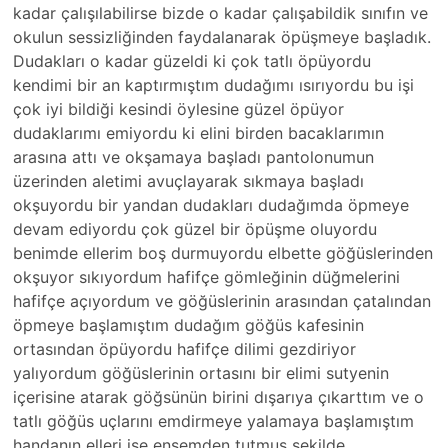
kadar çalışılabilirse bizde o kadar çalışabildik sınıfın ve
okulun sessizliğinden faydalanarak öpüşmeye başladık.
Dudakları o kadar güzeldi ki çok tatlı öpüyordu
kendimi bir an kaptırmıştım dudağımı ısırıyordu bu işi
çok iyi bildiği kesindi öylesine güzel öpüyor
dudaklarımı emiyordu ki elini birden bacaklarımın
arasına attı ve okşamaya başladı pantolonumun
üzerinden aletimi avuçlayarak sıkmaya başladı
okşuyordu bir yandan dudakları dudağımda öpmeye
devam ediyordu çok güzel bir öpüşme oluyordu
benimde ellerim boş durmuyordu elbette göğüslerinden
okşuyor sıkıyordum hafifçe gömleğinin düğmelerini
hafifçe açıyordum ve göğüslerinin arasından çatalından
öpmeye başlamıştım dudağım göğüs kafesinin
ortasından öpüyordu hafifçe dilimi gezdiriyor
yalıyordum göğüslerinin ortasını bir elimi sutyenin
içerisine atarak göğsünün birini dışarıya çıkarttım ve o
tatlı göğüs uçlarını emdirmeye yalamaya başlamıştım
handanın elleri ise ensemden tutmuş şekilde