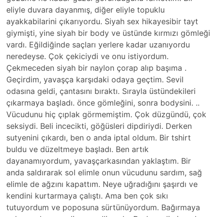
eliyle duvara dayanmış, diğer eliyle topuklu
ayakkabilarini çıkarıyordu. Siyah sex hikayesibir tayt
giymişti, yine siyah bir body ve üstünde kırmızı gömleği
vardı. Eğildiğinde saçları yerlere kadar uzanıyordu
neredeyse. Çok çekiciydi ve onu istiyordum.
Çekmeceden siyah bir naylon çorap alıp başıma .
Geçirdim, yavaşça karşıdaki odaya geçtim. Sevil
odasına geldi, çantasını bıraktı. Sırayla üstündekileri
çıkarmaya başladı. önce gömleğini, sonra bodysini. ..
Vücudunu hiç çıplak görmemiştim. Çok düzgündü, çok
seksiydi. Beli incecikti, göğüsleri dipdiriydi. Derken
sutyenini çıkardı, ben o anda iptal oldum. Bir tshirt
buldu ve düzeltmeye başladı. Ben artık
dayanamıyordum, yavaşçarkasından yaklaştım. Bir
anda saldırarak sol elimle onun vücudunu sardım, sağ
elimle de ağzını kapattım. Neye uğradığını şaşırdı ve
kendini kurtarmaya çalıştı. Ama ben çok sıkı
tutuyordum ve poposuna sürtünüyordum. Bağırmaya