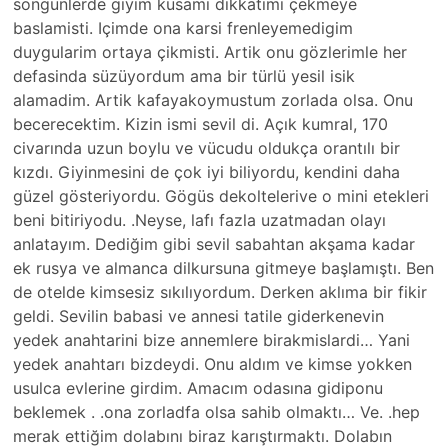
songünlerde giyim kusami dikkatimi çekmeye
baslamisti. Içimde ona karsi frenleyemedigim
duygularim ortaya çikmisti. Artik onu gözlerimle her
defasinda süzüyordum ama bir türlü yesil isik
alamadim. Artik kafayakoymustum zorlada olsa. Onu
becerecektim. Kizin ismi sevil di. Açık kumral, 170
civarında uzun boylu ve vücudu oldukça orantılı bir
kızdı. Giyinmesini de çok iyi biliyordu, kendini daha
güzel gösteriyordu. Gögüs dekoltelerive o mini etekleri
beni bitiriyodu. .Neyse, lafı fazla uzatmadan olayı
anlatayım. Dediğim gibi sevil sabahtan akşama kadar
ek rusya ve almanca dilkursuna gitmeye başlamıştı. Ben
de otelde kimsesiz sıkılıyordum. Derken aklıma bir fikir
geldi. Sevilin babasi ve annesi tatile giderkenevin
yedek anahtarini bize annemlere birakmislardi… Yani
yedek anahtarı bizdeydi. Onu aldım ve kimse yokken
usulca evlerine girdim. Amacım odasına gidiponu
beklemek . .ona zorladfa olsa sahib olmaktı… Ve. .hep
merak ettiğim dolabını biraz karıştırmaktı. Dolabın