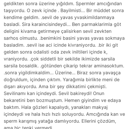
geldikten sonra üzerine yığıldım. Spermler amcığından
taşıyordu. O zevk içinde . Bayilmisti… Bir müddet sonra
kendime geldim. .sevil de yavas yvaskimildanmaya
basladi. Sira karaincisindeydi… Ben parmaklarimla göt
deligini kivama getirmeye çalisirken sevil zevkten
sarhos olmustu. .benimkini basini yavas yavas sokmaya
basladim. .sevil ise aci icinde kivraniyordu. .bir iki git
gelden sonra odalisti oda zevk iniltileri içinde k,
vraniyordu. .çok siddetli bir sekilde ikimizde sarsila
sarsila bosaldik. .götünden çikarip tekrar aminasoktum.
.sonra yigildimkaldim… Üzerine… Biraz sonra yavaşça
doğruldum, içinden çıktım. Yarağımla birlikte meni de
dışarı akıyordu. Ama bir şey dikkatimi çekmişti.
Sevilinamı kan içindeydi. Sevil bakireydi! Onun
bekaretini ben bozmuştum. Hemen giyindim ve edaya
baktım. Hala gözleri kapalıydı, yanakları makyaj
içindeydi ve hala hızlı hızlı soluyordu. Amcığında kan ve
sperm karışmış yatağa damlıyordu. Ellerini çözdüm,
ama hiç tepki vermedi.