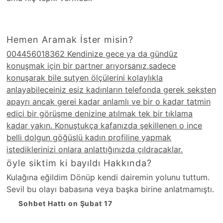
Hemen Aramak İster misin?
004456018362 Kendinize gece ya da gündüz
konuşmak için bir partner arıyorsanız,sadece
konuşarak bile sutyen ölçülerini kolaylıkla
anlayabileceiniz esiz kadınların telefonda gerek seksten
apayrı ancak gerei kadar anlamlı ve bir o kadar tatmin
edici bir görüşme denizine atılmak tek bir tıklama
kadar yakın. Konuştukça kafanızda şekillenen o ince
belli dolgun göğüslü kadın profiline yapmak
istediklerinizi onlara anlattığınızda çıldracaklar.
öyle siktim ki bayıldı Hakkında?
Kulağına eğildim Dönüp kendi dairemin yolunu tuttum.
Sevil bu olayı babasına veya başka birine anlatmamıştı.
Sohbet Hattı on Şubat 17