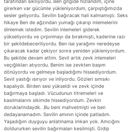
tarafından sikiliyordu. Ben gitgide hızlandım, içine
girerken var gücümle yükleniyordum, çarpıştığımızda
sesler geliyordu. Sevilin bağıracak hali kalmamıştı. Seks
hikaye Ben de ağzından yumağı çıkarıp inlemelerini
dinlemek istedim. Sevilin inlemeleri giderek
yükseliyordu ve çırpınmayı da bırakmıştı, kaderine razı
bir şekildebeceriliyordu. Ben ise yarağımı neredeyse
çıkaracak kadar çekiyor sonra yeniden yükleniyordum.
Bu şekilde devam ettim. Sevil artık zevk inlemeleri
veçığlıkları atıyordu. Benim ise zevkten başım
dönüyordu ve gelmeye başladığımı hissediyordum.
Sevil yastığı ısırıyor ve inliyordu. Gözleri sımsıkı
kapalıydı. Birden sesi yükseldi ve zevk içinde
bağırmaya başladı. Vücudunun titremeleri ve
kasılmalarını sikimde hissediyordum. Zevkin
doruklarindaydk. .Bu beni mahvetmişti ve ben
dedayanamadım. Sevilin amının içinde patladım.
Yaşadığım duyguyu anlatmama imkan yok. Amcığını
doldururken sevilin bağırmaları kesilmişti. Gidip