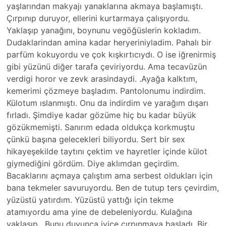
yaşlarından makyajı yanaklarına akmaya başlamıştı.
Çırpınıp duruyor, ellerini kurtarmaya çalışıyordu.
Yaklaşıp yanağını, boynunu vegöğüslerin kokladım.
Dudaklarindan amina kadar heryeriniyladim. Pahalı bir
parfüm kokuyordu ve çok kışkırtıcıydı. O ise iğrenirmiş
gibi yüzünü diğer tarafa çeviriyordu. Ama tecavüzün
verdigi horor ve zevk arasindaydi. .Ayağa kalktım,
kemerimi çözmeye başladım. Pantolonumu indirdim.
Külotum ıslanmıştı. Onu da indirdim ve yarağım dışarı
fırladı. Şimdiye kadar gözüme hiç bu kadar büyük
gözükmemişti. Sanırım edada oldukça korkmuştu
çünkü başına gelecekleri biliyordu. Sert bir sex
hikayeşekilde taytını çektim ve hayretler içinde külot
giymediğini gördüm. Diye aklımdan geçirdim.
Bacaklarını açmaya çalıştım ama serbest oldukları için
bana tekmeler savuruyordu. Ben de tutup ters çevirdim,
yüzüstü yatırdım. Yüzüstü yattığı için tekme
atamıyordu ama yine de debeleniyordu. Kulağına
yaklaşıp . Bunu duyunca iyice çırpınmaya başladı. Bir