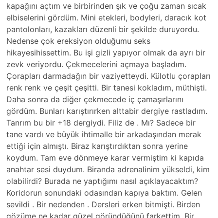
kapağını açtım ve birbirinden şık ve çoğu zaman sıcak
elbiselerini gördüm. Mini etekleri, bodyleri, daracık kot
pantolonları, kazakları düzenli bir şekilde duruyordu.
Nedense çok ereksiyon olduğumu seks
hikayesihissettim. Bu işi gizli yapıyor olmak da ayrı bir
zevk veriyordu. Çekmecelerini açmaya başladım.
Çorapları darmadağın bir vaziyetteydi. Külotlu çorapları
renk renk ve çeşit çeşitti. Bir tanesi kokladım, müthişti.
Daha sonra da diğer çekmecede iç çamaşırlarını
gördüm. Bunları karıştırırken alttabir dergiye rastladım.
Tanrım bu bir +18 dergiydi. Filiz de . Mı? Sadece bir
tane vardı ve büyük ihtimalle bir arkadaşından merak
ettiği için almıştı. Biraz karıştırdıktan sonra yerine
koydum. Tam eve dönmeye karar vermiştim ki kapıda
anahtar sesi duydum. Biranda adrenalinim yükseldi, kim
olabilirdi? Burada ne yaptığımı nasıl açıklayacaktım?
Koridorun sonundaki odasından kapıya baktım. Gelen
sevildi . Bir nedenden . Dersleri erken bitmişti. Birden
gözüme ne kadar güzel göründüğünü farkettim. Bir