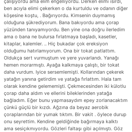
çalışıyordu ama elim engelliyordu. Derken elimi ısırdı,
ben acıyla elimi çekerken o da kurtuldu ve odanın diğer
köşesine koştu, . Bağırıyordu. Kimsenin duymamış
olduğuna şükrediyorum. Bana bakıyordu ama çorap
yüzünden tanıyamıyordu. Ben yine ona doğru ilerledim
ama o bana ne bulursa fırlatmaya başladı, kasetler,
kitaplar, kalemler. .. Hiç bukadar çok ereksiyon
olduğumu hatırlamıyorum. Ona bir tokat patlattım.
Oldukça sert vurmuştum ve yere yuvarlandı. Yanağı
hemen morarmıştı. Ayağa kalkmaya çalıştı, bir tokat
daha vurdum. Iyice sersemlemişti. Kollarından çekerek
yatağın yanına getirdim ve yatağa fırlattım. Hala tam
olarak kendine gelememişti. Çekmecesinden iki külotlu
çorap daha aldım ve ellerini bileklerinden yatağa
bağladım. Eğer bunu yapmasaydım epey zorlanacaktım
çünkü güçlü bir kızdı. Ağzına da beyaz aerobik
çoraplarından bir yumak tıktım. Bir vakit . öylece durup
onu seyrettim. Kendine geldiğinde bağırmaya kalktı
ama sesiçıkmıyordu. Gözleri faltaşı gibi açılmıştı. Göz