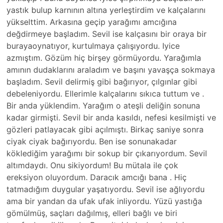
yastık bulup karnının altına yerleştirdim ve kalçalarını
yükselttim. Arkasına geçip yarağımı amcığına
değdirmeye başladım. Sevil ise kalçasını bir oraya bir
burayaoynatıyor, kurtulmaya çalışıyordu. Iyice
azmıştım. Gözüm hiç birşey görmüyordu. Yarağımla
amının dudaklarını araladım ve başını yavaşça sokmaya
başladım. Sevil delirmiş gibi bağırıyor, çılgınlar gibi
debeleniyordu. Ellerimle kalçalarını sıkıca tuttum ve .
Bir anda yüklendim. Yarağım o ateşli deliğin sonuna
kadar girmişti. Sevil bir anda kasıldı, nefesi kesilmişti ve
gözleri patlayacak gibi açılmıştı. Birkaç saniye sonra
ciyak ciyak bağırıyordu. Ben ise sonunakadar
köklediğim yarağımı bir sokup bir çıkarıyordum. Sevil
altımdaydı. Onu sikiyordum! Bu mütala ile çok
ereksiyon oluyordum. Daracık amcığı bana . Hiç
tatmadığım duygular yaşatıyordu. Sevil ise ağlıyordu
ama bir yandan da ufak ufak inliyordu. Yüzü yastığa
gömülmüş, saçları dağılmış, elleri bağlı ve biri