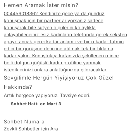
Hemen Aramak İster misin?
004456018362 Kendinize gece ya da gündüz
konuşmak için bir partner arıyorsanız,sadece
konuşarak bile sutyen ölçülerini kolaylıkla
anlayabileceiniz esiz kadınların telefonda gerek seksten
apayrı ancak gerei kadar anlamlı ve bir o kadar tatmin
edici bir görüşme denizine atılmak tek bir tıklama
kadar yakın. Konuştukça kafanızda şekillenen o ince
belli dolgun göğüslü kadın profiline yapmak
istediklerinizi onlara anlattığınızda çıldracaklar.
Sevgilimle Hergün Yiyişiyoruz Çok Güzel
Hakkında?
Artık hergece yapıyoruz. Tavsiye ederi.
Sohbet Hattı on Mart 3
Sohbet Numara
Zevkli Sohbetler için Ara