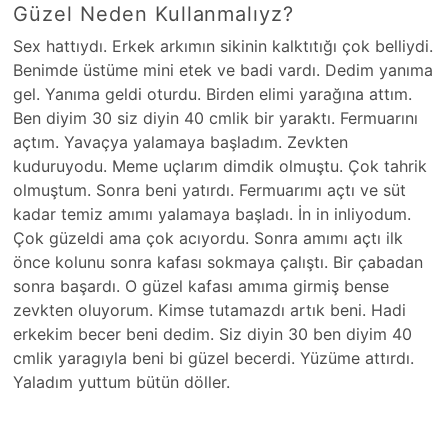
Güzel Neden Kullanmalıyz?
Sex hattıydı. Erkek arkımın sikinin kalktıtığı çok belliydi.
Benimde üstüme mini etek ve badi vardı. Dedim yanıma
gel. Yanıma geldi oturdu. Birden elimi yarağına attım.
Ben diyim 30 siz diyin 40 cmlik bir yaraktı. Fermuarını
açtım. Yavaçya yalamaya başladım. Zevkten
kuduruyodu. Meme uçlarım dimdik olmuştu. Çok tahrik
olmuştum. Sonra beni yatırdı. Fermuarımı açtı ve süt
kadar temiz amımı yalamaya başladı. İn in inliyodum.
Çok güzeldi ama çok acıyordu. Sonra amımı açtı ilk
önce kolunu sonra kafası sokmaya çalıştı. Bir çabadan
sonra başardı. O güzel kafası amıma girmiş bense
zevkten oluyorum. Kimse tutamazdı artık beni. Hadi
erkekim becer beni dedim. Siz diyin 30 ben diyim 40
cmlik yaragıyla beni bi güzel becerdi. Yüzüme attırdı.
Yaladım yuttum bütün döller.