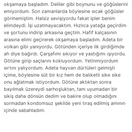
okşamaya başladım. Deliler gibi boynunu ve göğüslerini
emiyordum. Son zamanlarda böylesine sıcak göğüsler
görmemiştim. Halsiz sevişiyordu fakat ipler benim
elimdeydi. İşi uzatmayacaktım. Hızlıca yatağa geçirdim
ve şortunu indirip arkasına geçtim. Hafif kalçasının
arasına elimi geçirerek okşamaya başladım. Adeta bir
volkan gibi yanıyordu. Götünden içeriye ilk girdiğimde
ah diye bağırdı. Çarşafımı sıkıyor ve yastığımı ışıyordu.
Götüne girip saçlarını kokluyordum. Yetinmiyordum
sırtını yalıyordum. Adeta hayvan dürtüleri gelmişti
içime, böylesine süt bir kız hem de balıketli sike sike
onu ağlatmak istiyordum. Götüne aktıktan sonra
bayılmak üzereydi sarhoşluktan, tam uyumadan bir
sikiş daha dönsün dedim ve bakire olup olmadığını
sormadan kondomsuz şekilde yeni tıraş edilmiş amının
içinde sabahladım.