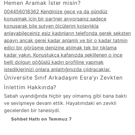
Hemen Aramak İster misin?
004456018362 Kendinize gece ya da gündüz
konuşmak için bir partner arıyorsanız,sadece
konuşarak bile sutyen ölçülerini kolaylıkla
anlayabileceiniz esiz kadınların telefonda gerek seksten
apayrı ancak gerei kadar anlamlı ve bir o kadar tatmin
edici bir görüşme denizine atılmak tek bir tıklama
kadar yakın. Konuştukça kafanızda şekillenen o ince
belli dolgun göğüslü kadın profiline yapmak
istediklerinizi onlara anlattığınızda çıldracaklar.
Üniversite Sınıf Arkadaşım Esra’yı Zevkten
İnlettim Hakkında?
Sabah uyandığında hiçbir şey olmamış gibi bana baktı
ve sevişmeye devam ettik. Hayatımdaki en zevkli
gecelerden bir tanesiydi.
Sohbet Hattı on Temmuz 7