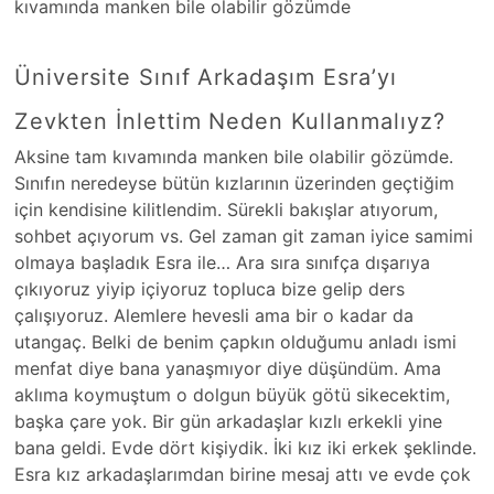
kıvamında manken bile olabilir gözümde
Üniversite Sınıf Arkadaşım Esra’yı
Zevkten İnlettim Neden Kullanmalıyz?
Aksine tam kıvamında manken bile olabilir gözümde.
Sınıfın neredeyse bütün kızlarının üzerinden geçtiğim
için kendisine kilitlendim. Sürekli bakışlar atıyorum,
sohbet açıyorum vs. Gel zaman git zaman iyice samimi
olmaya başladık Esra ile… Ara sıra sınıfça dışarıya
çıkıyoruz yiyip içiyoruz topluca bize gelip ders
çalışıyoruz. Alemlere hevesli ama bir o kadar da
utangaç. Belki de benim çapkın olduğumu anladı ismi
menfat diye bana yanaşmıyor diye düşündüm. Ama
aklıma koymuştum o dolgun büyük götü sikecektim,
başka çare yok. Bir gün arkadaşlar kızlı erkekli yine
bana geldi. Evde dört kişiydik. İki kız iki erkek şeklinde.
Esra kız arkadaşlarımdan birine mesaj attı ve evde çok