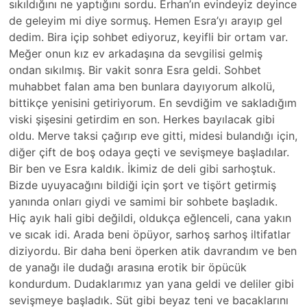
sıkıldığını ne yaptığını sordu. Erhan’ın evindeyiz deyince
de geleyim mi diye sormuş. Hemen Esra’yı arayıp gel
dedim. Bira içip sohbet ediyoruz, keyifli bir ortam var.
Meğer onun kız ev arkadaşına da sevgilisi gelmiş
ondan sıkılmış. Bir vakit sonra Esra geldi. Sohbet
muhabbet falan ama ben bunlara dayıyorum alkolü,
bittikçe yenisini getiriyorum. En sevdiğim ve sakladığım
viski şişesini getirdim en son. Herkes bayılacak gibi
oldu. Merve taksi çağırıp eve gitti, midesi bulandığı için,
diğer çift de boş odaya geçti ve sevişmeye başladılar.
Bir ben ve Esra kaldık. İkimiz de deli gibi sarhoştuk.
Bizde uyuyacağını bildiği için şort ve tişört getirmiş
yanında onları giydi ve samimi bir sohbete başladık.
Hiç ayık hali gibi değildi, oldukça eğlenceli, cana yakın
ve sıcak idi. Arada beni öpüyor, sarhoş sarhoş iltifatlar
diziyordu. Bir daha beni öperken atik davrandım ve ben
de yanağı ile dudağı arasına erotik bir öpücük
kondurdum. Dudaklarımız yan yana geldi ve deliler gibi
sevişmeye başladık. Süt gibi beyaz teni ve bacaklarını