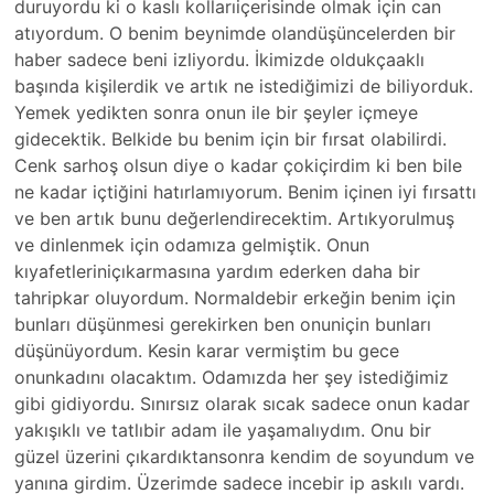
duruyordu ki o kaslı kollarıiçerisinde olmak için can
atıyordum. O benim beynimde olandüşüncelerden bir
haber sadece beni izliyordu. İkimizde oldukçaaklı
başında kişilerdik ve artık ne istediğimizi de biliyorduk.
Yemek yedikten sonra onun ile bir şeyler içmeye
gidecektik. Belkide bu benim için bir fırsat olabilirdi.
Cenk sarhoş olsun diye o kadar çokiçirdim ki ben bile
ne kadar içtiğini hatırlamıyorum. Benim içinen iyi fırsattı
ve ben artık bunu değerlendirecektim. Artıkyorulmuş
ve dinlenmek için odamıza gelmiştik. Onun
kıyafetleriniçıkarmasına yardım ederken daha bir
tahripkar oluyordum. Normaldebir erkeğin benim için
bunları düşünmesi gerekirken ben onuniçin bunları
düşünüyordum. Kesin karar vermiştim bu gece
onunkadını olacaktım. Odamızda her şey istediğimiz
gibi gidiyordu. Sınırsız olarak sıcak sadece onun kadar
yakışıklı ve tatlıbir adam ile yaşamalıydım. Onu bir
güzel üzerini çıkardıktansonra kendim de soyundum ve
yanına girdim. Üzerimde sadece incebir ip askılı vardı.