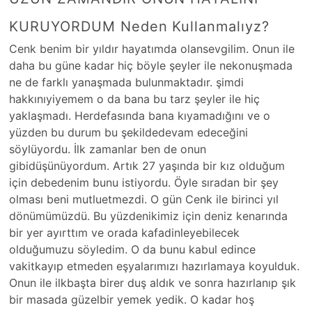
KURUYORDUM Neden Kullanmalıyz?
Cenk benim bir yıldır hayatımda olansevgilim. Onun ile
daha bu güne kadar hiç böyle şeyler ile nekonuşmada
ne de farklı yanaşmada bulunmaktadır. şimdi
hakkınıyiyemem o da bana bu tarz şeyler ile hiç
yaklaşmadı. Herdefasında bana kıyamadığını ve o
yüzden bu durum bu şekildedevam edeceğini
söylüyordu. İlk zamanlar ben de onun
gibidüşünüyordum. Artık 27 yaşında bir kız olduğum
için debedenim bunu istiyordu. Öyle sıradan bir şey
olması beni mutluetmezdi. O gün Cenk ile birinci yıl
dönümümüzdü. Bu yüzdenikimiz için deniz kenarında
bir yer ayırttım ve orada kafadinleyebilecek
olduğumuzu söyledim. O da bunu kabul edince
vakitkayıp etmeden eşyalarımızı hazırlamaya koyulduk.
Onun ile ilkbaşta birer duş aldık ve sonra hazırlanıp şık
bir masada güzelbir yemek yedik. O kadar hoş