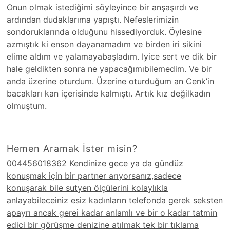
Onun olmak istediğimi söyleyince bir anşaşırdı ve
ardından dudaklarıma yapıştı. Nefeslerimizin
sondoruklarında olduğunu hissediyorduk. Öylesine
azmıştık ki enson dayanamadım ve birden iri sikini
elime aldım ve yalamayabaşladım. Iyice sert ve dik bir
hale geldikten sonra ne yapacağımıbilemedim. Ve bir
anda üzerine oturdum. Üzerine oturduğum an Cenk’in
bacakları kan içerisinde kalmıştı. Artık kız değilkadın
olmuştum.
Hemen Aramak İster misin?
004456018362 Kendinize gece ya da gündüz
konuşmak için bir partner arıyorsanız,sadece
konuşarak bile sutyen ölçülerini kolaylıkla
anlayabileceiniz esiz kadınların telefonda gerek seksten
apayrı ancak gerei kadar anlamlı ve bir o kadar tatmin
edici bir görüşme denizine atılmak tek bir tıklama