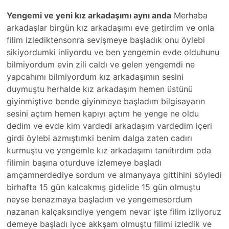
Yengemi ve yeni kız arkadaşımı aynı anda
Merhaba
arkadaşlar birgün kız arkadaşımı eve getirdim ve onla
filim izlediktensonra sevişmeye başladık onu öylebi
sikiyordumki inliyordu ve ben yengemin evde olduhunu
bilmiyordum evin zili caldı ve gelen yengemdi ne
yapcahımı bilmiyordum kız arkadaşımın sesini
duymuştu herhalde kız arkadaşım hemen üstünü
giyinmiştive bende giyinmeye başladım bilgisayarın
sesini açtım hemen kapıyı açtım he yenge ne oldu
dedim ve evde kim vardedi arkadaşım vardedim içeri
girdi öylebi azmıştımki benim dalga zaten cadırı
kurmuştu ve yengemle kız arkadaşımı tanıitırdım oda
filimin başına oturduve izlemeye başladı
amçamnerdediye sordum ve almanyaya gittihini söyledi
birhafta 15 gün kalcakmış gidelide 15 gün olmuştu
neyse benazmaya başladım ve yengemesordum
nazanan kalçaksındiye yengem nevar işte filim izliyoruz
demeye başladı iyce akkşam olmuştu filimi izledik ve