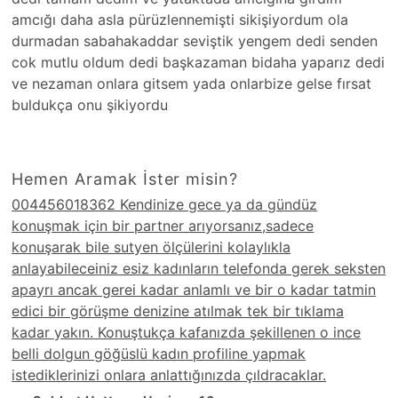
amcığı daha asla pürüzlennemişti sikişiyordum ola
durmadan sabahakaddar seviştik yengem dedi senden
cok mutlu oldum dedi başkazaman bidaha yaparız dedi
ve nezaman onlara gitsem yada onlarbize gelse fırsat
buldukça onu şikiyordu
Hemen Aramak İster misin?
004456018362 Kendinize gece ya da gündüz
konuşmak için bir partner arıyorsanız,sadece
konuşarak bile sutyen ölçülerini kolaylıkla
anlayabileceiniz esiz kadınların telefonda gerek seksten
apayrı ancak gerei kadar anlamlı ve bir o kadar tatmin
edici bir görüşme denizine atılmak tek bir tıklama
kadar yakın. Konuştukça kafanızda şekillenen o ince
belli dolgun göğüslü kadın profiline yapmak
istediklerinizi onlara anlattığınızda çıldracaklar.