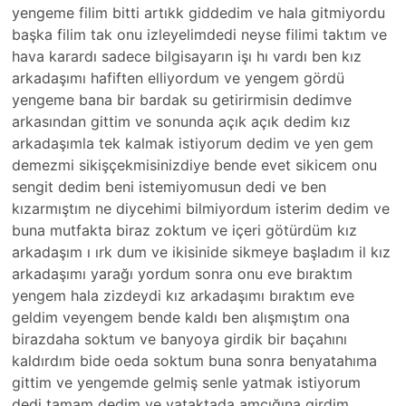
yengeme filim bitti artıkk giddedim ve hala gitmiyordu
başka filim tak onu izleyelimdedi neyse filimi taktım ve
hava karardı sadece bilgisayarın işı hı vardı ben kız
arkadaşımı hafiften elliyordum ve yengem gördü
yengeme bana bir bardak su getirirmisin dedimve
arkasından gittim ve sonunda açık açık dedim kız
arkadaşımla tek kalmak istiyorum dedim ve yen gem
demezmi sikişçekmisinizdiye bende evet sikicem onu
sengit dedim beni istemiyomusun dedi ve ben
kızarmıştım ne diycehimi bilmiyordum isterim dedim ve
buna mutfakta biraz zoktum ve içeri götürdüm kız
arkadaşım ı ırk dum ve ikisinide sikmeye başladım il kız
arkadaşımı yarağı yordum sonra onu eve bıraktım
yengem hala zizdeydi kız arkadaşımı bıraktım eve
geldim veyengem bende kaldı ben alışmıştım ona
birazdaha soktum ve banyoya girdik bir baçahını
kaldırdım bide oeda soktum buna sonra benyatahıma
gittim ve yengemde gelmiş senle yatmak istiyorum
dedi tamam dedim ve yataktada amcığına girdim