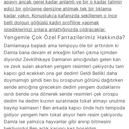
apayrı ancak gerei kadar anlamlı ve bir o kadar tatmin
edici bir görüşme denizine atılmak tek bir tıklama
kadar yakın. Konuştukça kafanızda şekillenen o ince
belli dolgun göğüslü kadın profiline yapmak
istediklerinizi onlara anlattığınızda çıldracaklar.
Yengemle Çok Özel Fantazilerimiz Hakkında?
Damlamaya başladı ama tempoyu öle bir arttırdım ki
Damla bana devam et erkeğim lütfen çıkma içimden
diyordu! Zevklihikaye Damlanın amcığından gelen kan
ve zevk suları akarken yengem resimleri çekiyordu tam
kapıcı gid ecekken ona gel dedim! Geldi Belliki daha
doymamıştı şimdi ben bu orospunun götünü dağıtırken
sende amcığına gireceksin dedim yengem dudaklarını
ısırdı bende ona dönerek sende resimleri çek orospu
dedim ha dedim kızının suratınada tokat atmayı unutma
bayılıp kalmasın ! Ben arkada kapıcı önde hızlı tempoda
gidiyor yengem hem tokat atıyor hem resim çekiyordu
Damla ise yalnızca hayvanlar gibi anırıp bitmesini
bekliyordu! Ben artık kaçıncı kez boşaldım