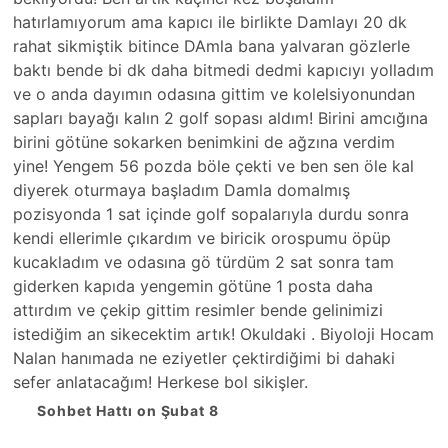
hatırlamıyorum ama kapıcı ile birlikte Damlayı 20 dk
rahat sikmiştik bitince DAmla bana yalvaran gözlerle
baktı bende bi dk daha bitmedi dedmi kapıcıyı yolladım
ve o anda dayımın odasına gittim ve kolelsiyonundan
sapları bayağı kalın 2 golf sopası aldım! Birini amcığına
birini götüne sokarken benimkini de ağzına verdim
yine! Yengem 56 pozda böle çekti ve ben sen öle kal
diyerek oturmaya başladım Damla domalmış
pozisyonda 1 sat içinde golf sopalarıyla durdu sonra
kendi ellerimle çıkardım ve biricik orospumu öpüp
kucakladım ve odasına gö türdüm 2 sat sonra tam
giderken kapıda yengemin götüne 1 posta daha
attırdım ve çekip gittim resimler bende gelinimizi
istediğim an sikecektim artık! Okuldaki . Biyoloji Hocam
Nalan hanımada ne eziyetler çektirdiğimi bi dahaki
sefer anlatacağım! Herkese bol sikişler.
Sohbet Hattı on Şubat 8