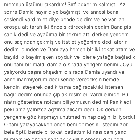
memnun üstümü çıkardım! Sırf boxerım kalmıştı! Az
sonra Damla hayır diye bağımıştı ve annesi bana
seslendi yardım et diye bende geldim ve ne var lan
orospu alt tarafı iki önce siktireceksin dedim Bana pis
sapık dedi ve ayağıma bir tekme attı derken yengem
onu saçından çekmiş ve itat et yeğenime dedi aferin
dedim içimden ve Damlaya hemen bir iki tokat attım ve
bayıldı o bayılmışken soyduk ve iplerle yatağa bağladık
onu tam bir maldı damla o sırada yengem benim JOyu
yalıyordu başını okşadım o sırada Damla uyandı ve
anne inanmıyorum dedi sende vereceksin hemde
kendin isteyerek dedik tama bağıracaktıki istersen
bağır dedim onunda çıplak resimleri vardı elimde! Bu
nlatrı gösterince nolcanı biliyomusun dedim! Panikledi
peki ama yalnızca ağzıma alıcam dedi. Ok derken
yengeme göz kırpmayı unutmadım napıcağını biliyordu!
O tam yalayacakken önce beni öpmesini istedim zor
bela öptü bende bi tokat patlattım ki nası canı yandı
bilmiom ve ondan sonr akırk yıllık orospu gibi beni