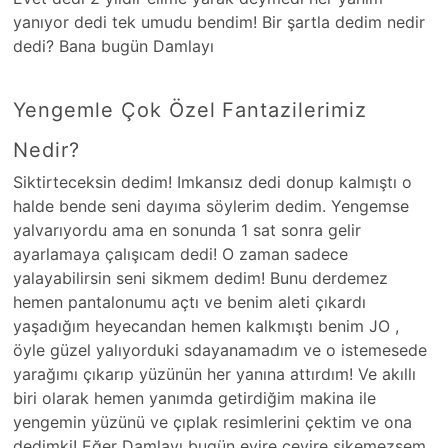
yanıyor dedi tek umudu bendim! Bir şartla dedim nedir
dedi? Bana bugün Damlayı
Yengemle Çok Özel Fantazilerimiz
Nedir?
Siktirteceksin dedim! Imkansız dedi donup kalmıştı o
halde bende seni dayıma söylerim dedim. Yengemse
yalvarıyordu ama en sonunda 1 sat sonra gelir
ayarlamaya çalışıcam dedi! O zaman sadece
yalayabilirsin seni sikmem dedim! Bunu derdemez
hemen pantalonumu açtı ve benim aleti çıkardı
yaşadığım heyecandan hemen kalkmıştı benim JO ,
öyle güzel yalıyorduki sdayanamadım ve o istemesede
yarağımı çıkarıp yüzünün her yanına attırdım! Ve akıllı
biri olarak hemen yanımda getirdiğim makina ile
yengemin yüzünü ve çıplak resimlerini çektim ve ona
dedimki! Eğer Damlayı bugün evire çevire sikemezsem