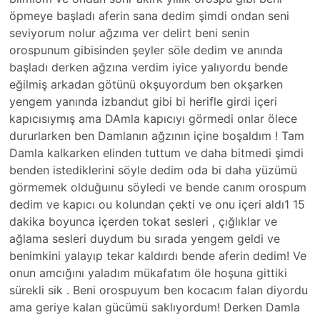
öpmeye başladı aferin sana dedim şimdi ondan seni
seviyorum nolur ağzıma ver delirt beni senin
orospunum gibisinden şeyler söle dedim ve anında
başladı derken ağzına verdim iyice yalıyordu bende
eğilmiş arkadan götünü okşuyordum ben okşarken
yengem yanında izbandut gibi bi herifle girdi içeri
kapıcısıymış ama DAmla kapıcıyı görmedi onlar ölece
dururlarken ben Damlanın ağzının içine boşaldım ! Tam
Damla kalkarken elinden tuttum ve daha bitmedi şimdi
benden istediklerini söyle dedim oda bi daha yüzümü
görmemek olduğuınu söyledi ve bende canım orospum
dedim ve kapıcı ou kolundan çekti ve onu içeri aldı1 15
dakika boyunca içerden tokat sesleri , çığlıklar ve
ağlama sesleri duydum bu sırada yengem geldi ve
benimkini yalayıp tekar kaldırdı bende aferin dedim! Ve
onun amcığını yaladım mükafatım öle hoşuna gittiki
sürekli sik . Beni orospuyum ben kocacım falan diyordu
ama geriye kalan gücümü saklıyordum! Derken Damla