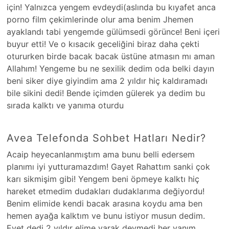
için! Yalnızca yengem evdeydi(aslında bu kıyafet anca
porno film çekimlerinde olur ama benim Jhemen
ayaklandı tabi yengemde gülümsedi görünce! Beni içeri
buyur etti! Ve o kısacık geceliğini biraz daha çekti
otururken birde bacak bacak üstüne atmasın mı aman
Allahım! Yengeme bu ne sexilik dedim oda belki dayın
beni siker diye giyindim ama 2 yıldır hiç kaldıramadı
bile sikini dedi! Bende içimden gülerek ya dedim bu
sırada kalktı ve yanıma oturdu
Avea Telefonda Sohbet Hatları Nedir?
Acaip heyecanlanmıştım ama bunu belli edersem
planımı iyi yutturamazdım! Gayet Rahattım sanki çok
karı sikmişim gibi! Yengem beni öpmeye kalktı hiç
hareket etmedim dudakları dudaklarıma değiyordu!
Benim elimide kendi bacak arasına koydu ama ben
hemen ayağa kalktım ve bunu istiyor musun dedim.
Evet dedi 2 yıldır elime yarak deymedi her yanım