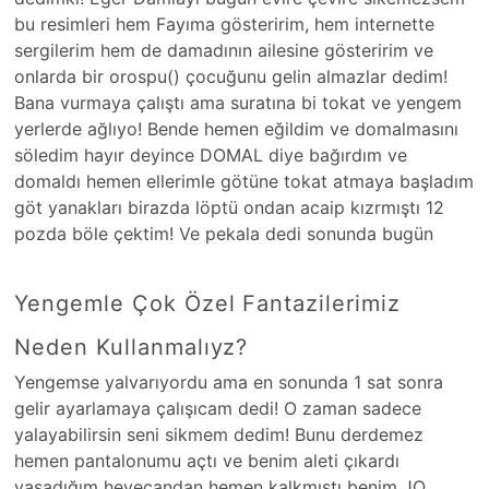
bu resimleri hem Fayıma gösteririm, hem internette
sergilerim hem de damadının ailesine gösteririm ve
onlarda bir orospu() çocuğunu gelin almazlar dedim!
Bana vurmaya çalıştı ama suratına bi tokat ve yengem
yerlerde ağlıyo! Bende hemen eğildim ve domalmasını
söledim hayır deyince DOMAL diye bağırdım ve
domaldı hemen ellerimle götüne tokat atmaya başladım
göt yanakları birazda löptü ondan acaip kızrmıştı 12
pozda böle çektim! Ve pekala dedi sonunda bugün
Yengemle Çok Özel Fantazilerimiz
Neden Kullanmalıyz?
Yengemse yalvarıyordu ama en sonunda 1 sat sonra
gelir ayarlamaya çalışıcam dedi! O zaman sadece
yalayabilirsin seni sikmem dedim! Bunu derdemez
hemen pantalonumu açtı ve benim aleti çıkardı
yaşadığım heyecandan hemen kalkmıştı benim JO ,