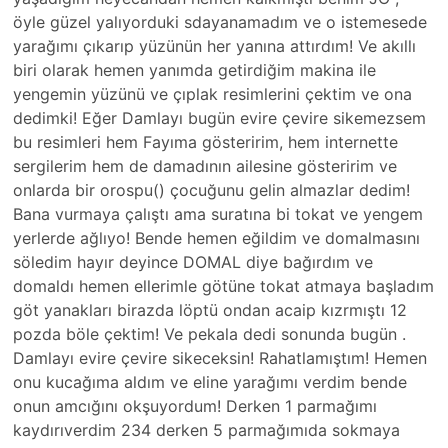
öyle güzel yalıyorduki sdayanamadım ve o istemesede
yarağımı çıkarıp yüzünün her yanına attırdım! Ve akıllı
biri olarak hemen yanımda getirdiğim makina ile
yengemin yüzünü ve çıplak resimlerini çektim ve ona
dedimki! Eğer Damlayı bugün evire çevire sikemezsem
bu resimleri hem Fayıma gösteririm, hem internette
sergilerim hem de damadının ailesine gösteririm ve
onlarda bir orospu() çocuğunu gelin almazlar dedim!
Bana vurmaya çalıştı ama suratına bi tokat ve yengem
yerlerde ağlıyo! Bende hemen eğildim ve domalmasını
söledim hayır deyince DOMAL diye bağırdım ve
domaldı hemen ellerimle götüne tokat atmaya başladım
göt yanakları birazda löptü ondan acaip kızrmıştı 12
pozda böle çektim! Ve pekala dedi sonunda bugün .
Damlayı evire çevire sikeceksin! Rahatlamıştım! Hemen
onu kucağıma aldım ve eline yarağımı verdim bende
onun amcığını okşuyordum! Derken 1 parmağımı
kaydırıverdim 234 derken 5 parmağımıda sokmaya