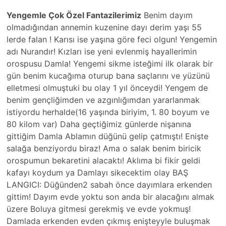
Yengemle Çok Özel Fantazilerimiz
Benim dayım
olmadığından annemin kuzenine dayı derim yaşı 55
lerde falan ! Karısı ise yaşına göre feci olgun! Yengemin
adı Nurandır! Kızları ise yeni evlenmiş hayallerimin
orospusu Damla! Yengemi sikme isteğimi ilk olarak bir
gün benim kucağıma oturup bana saçlarını ve yüzünü
elletmesi olmuştuki bu olay 1 yıl önceydi! Yengem de
benim gençliğimden ve azgınlığımdan yararlanmak
istiyordu herhalde(16 yaşında biriyim, 1. 80 boyum ve
80 kilom var) Daha geçtiğimiz günlerde nişanına
gittiğim Damla Ablamın düğünü gelip çatmıştı! Enişte
salağa benziyordu biraz! Ama o salak benim biricik
orospumun bekaretini alacaktı! Aklıma bi fikir geldi
kafayı koydum ya Damlayı sikecektim olay BAŞ
LANGICI: Düğünden2 sabah önce dayımlara erkenden
gittim! Dayım evde yoktu son anda bir alacağını almak
üzere Boluya gitmesi gerekmiş ve evde yokmuş!
Damlada erkenden evden çıkmış enişteyyle buluşmak