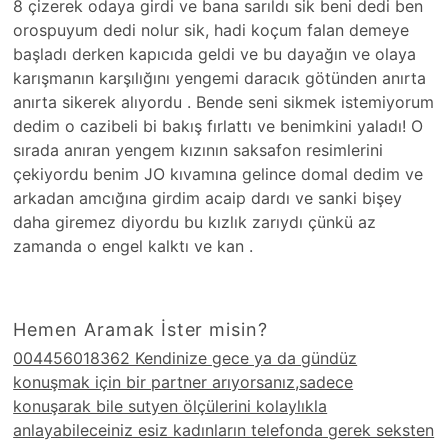
8 çizerek odaya girdi ve bana sarıldı sik beni dedi ben
orospuyum dedi nolur sik, hadi koçum falan demeye
başladı derken kapıcıda geldi ve bu dayağın ve olaya
karışmanın karşılığını yengemi daracık götünden anırta
anırta sikerek alıyordu . Bende seni sikmek istemiyorum
dedim o cazibeli bi bakış fırlattı ve benimkini yaladı! O
sırada anıran yengem kızının saksafon resimlerini
çekiyordu benim JO kıvamına gelince domal dedim ve
arkadan amcığına girdim acaip dardı ve sanki bişey
daha giremez diyordu bu kızlık zarıydı çünkü az
zamanda o engel kalktı ve kan .
Hemen Aramak İster misin?
004456018362 Kendinize gece ya da gündüz
konuşmak için bir partner arıyorsanız,sadece
konuşarak bile sutyen ölçülerini kolaylıkla
anlayabileceiniz esiz kadınların telefonda gerek seksten