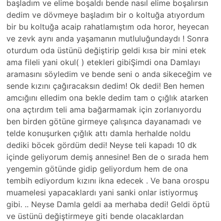
başladım ve elime boşaldı bende nasıl elime boşalırsın
dedim ve dövmeye başladım bir o koltuğa atıyordum
bir bu koltuğa acaip rahatlamıştım oda horor, heyecan
ve zevk aynı anda yaşamanın mutluluğundaydı ! Sonra
oturdum oda üstünü değiştirip geldi kısa bir mini etek
ama fileli yani okul( ) etekleri gibiŞimdi ona Damlayı
aramasını söyledim ve bende seni o anda sikeceğim ve
sende kızını çağıracaksın dedim! Ok dedi! Ben hemen
amcığını elledim ona bekle dedim tam o çığlık atarken
ona açtırdım teli ama bağarmamak için zorlanıyordu
ben birden götüne girmeye çalışınca dayanamadı ve
telde konuşurken çığlık attı damla herhalde noldu
dediki böcek gördüm dedi! Neyse teli kapadı 10 dk
içinde geliyorum demiş annesine! Ben de o sırada hem
yengemin götünde gidip geliyordum hem de ona
tembih ediyordum kızını ikna edecek . Ve bana orospu
muamelesi yapacaklardı yani sanki onlar istiyormuş
gibi. .. Neyse Damla geldi aa merhaba dedi! Geldi öptü
ve üstünü değiştirmeye giti bende olacaklardan